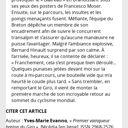
ses yeux des posters de Francesco Moser.
Ensuite, sur le parcours, les insultes et les
poings menaçants fusent. Méfiante, l’équipe du
Breton dépêche un membre de son
encadrement afin de suivre le concurrent
transalpin et s’assurer qu’aucune manœuvre ne
puisse l’avantager. Malgré l’ambiance explosive,
Bernard Hinault surprend par son calme. À
l’arrivée, heureux, il se contente de déclarer :
« Franchement, cela s’est presque bien déroulé…
Quelques punaises jetées devant moi sur la
route à mi-parcours, une bouteille vide qui m’a
heurté le coude plus tard. » Sans trembler, en
remportant le Giro, il vient de monter la
première marche de son incroyable retour au
sommet du cyclisme mondial.
CITER CET ARTICLE
Auteur :
Yves-Marie Evanno
, «
Premier vainqueur
breton du Giro
», Bécédia [en ligne], ISSN 2968-2576,