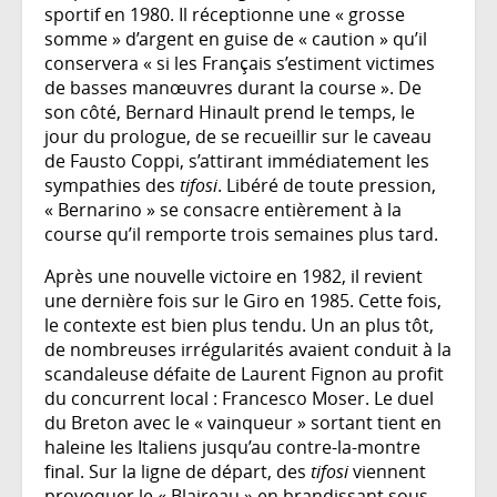
sportif en 1980. Il réceptionne une « grosse
somme » d’argent en guise de « caution » qu’il
conservera « si les Français s’estiment victimes
de basses manœuvres durant la course ». De
son côté, Bernard Hinault prend le temps, le
jour du prologue, de se recueillir sur le caveau
de Fausto Coppi, s’attirant immédiatement les
sympathies des
tifosi
. Libéré de toute pression,
« Bernarino » se consacre entièrement à la
course qu’il remporte trois semaines plus tard.
Après une nouvelle victoire en 1982, il revient
une dernière fois sur le Giro en 1985. Cette fois,
le contexte est bien plus tendu. Un an plus tôt,
de nombreuses irrégularités avaient conduit à la
scandaleuse défaite de Laurent Fignon au profit
du concurrent local : Francesco Moser. Le duel
du Breton avec le « vainqueur » sortant tient en
haleine les Italiens jusqu’au contre-la-montre
final. Sur la ligne de départ, des
tifosi
viennent
provoquer le « Blaireau » en brandissant sous