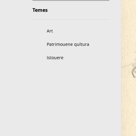
Temes
Art
Patrimouene qultura
Istouere