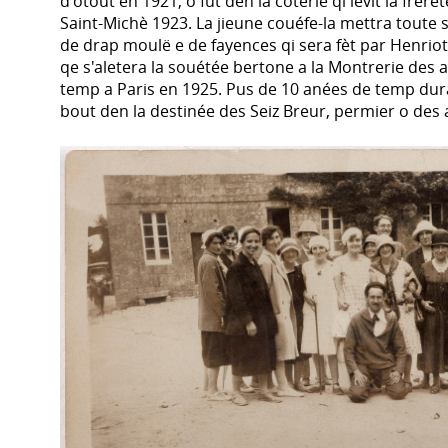
d'otout en 1921, o fut den la coterie qi levit la frere
Saint-Michè 1923. La jieune couéfe-la mettra toute 
de drap moulë e de fayences qi sera fèt par Henriot
qe s'aletera la souétée bertone a la Montrerie des a
temp a Paris en 1925. Pus de 10 anées de temp dura
bout den la destinée des Seiz Breur, permier o des 