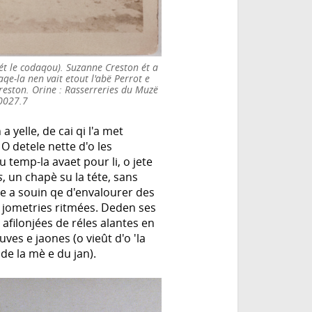
ét le codaqou). Suzanne Creston ét a
qe-la nen vait etout l'abë Perrot e
reston. Orine : Rasserreries du Muzë
.0027.7
 yelle, de cai qi l'a met
O detele nette d'o les
temp-la avaet pour li, o jete
s
, un chapè su la téte, sans
le a souin qe d'envalourer des
s jometries ritmées. Deden ses
afilonjées de réles alantes en
uves e jaones (o vieût d'o 'la
de la mè e du jan).