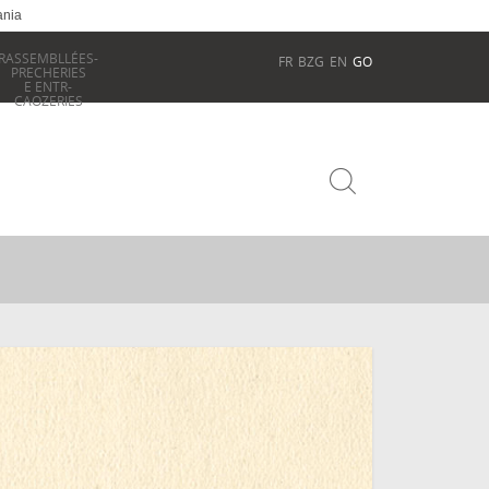
ania
RASSEMBLLÉES-
FR
BZG
EN
GO
PRECHERIES
E ENTR-
CAOZERIES