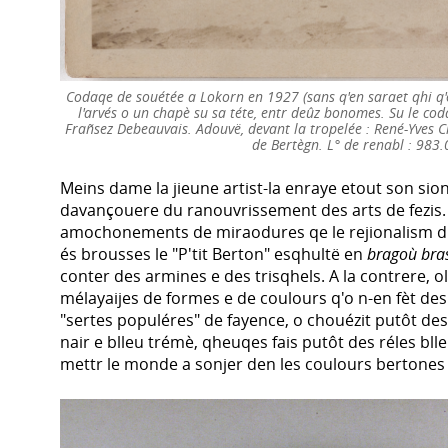
Codaqe de souétée a Lokorn en 1927 (sans q'en saraet qhi q'
l'arvés o un chapè su sa téte, entr deûz bonomes. Su le coda
Frañsez Debeauvais. Adouvë, devant la tropelée : René-Yves C
de Bertègn. L° de renabl : 983
Meins dame la jieune artist-la enraye etout son sion a
davançouere du ranouvrissement des arts de fezis. 
amochonements de miraodures qe le rejionalism du 
és brousses le "P'tit Berton" esqhultë en
bragoù bra
conter des armines e des trisqhels. A la contrere, o
mélayaijes de formes e de coulours q'o n-en fèt de
"sertes populéres" de fayence, o chouézit putôt des 
nair e blleu trémè, qheuqes fais putôt des réles blle
mettr le monde a sonjer den les coulours bertones 