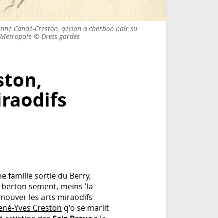
zanne Candé-Creston, qerion a cherbon nair su
t Metropole © Drets gardës
ston,
iraodifs
e famille sortie du Berry,
 berton sement, meins 'la
mouver les arts miraodifs
ené-Yves Creston
q'o se mariit