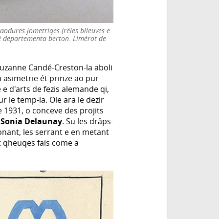
aodures jometriqes (réles blleuves e
uzë departementa berton. Limérot de
 Suzanne Candé-Creston-la aboli
son asimetrie ét prinze ao pur
e d'arts de fezis alemande qi,
 le temp-la. Ole ara le dezir
e 1931, o conceve des projits
a
Sonia Delaunay
. Su les drâps-
onant, les serrant e en metant
et qheuqes fais come a