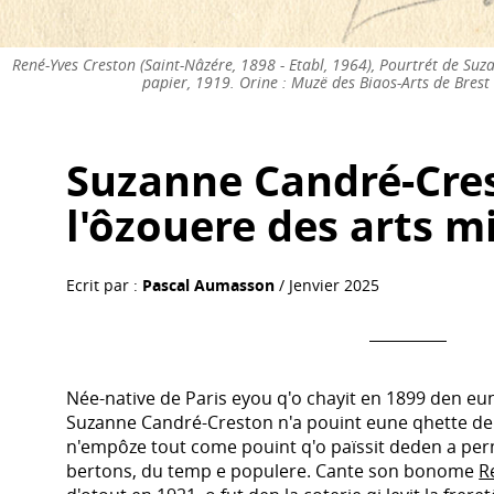
René-Yves Creston (Saint-Nâzére, 1898 - Etabl, 1964), Pourtrét de Su
papier, 1919. Orine : Muzë des Biaos-Arts de Bres
Suzanne Candré-Cre
l'ôzouere des arts m
Ecrit par :
Pascal Aumasson
/ Jenvier 2025
Née-native de Paris eyou q'o chayit en 1899 den eun
Suzanne Candré-Creston n'a pouint eune qhette de
n'empôze tout come pouint q'o païssit deden a per
bertons, du temp e populere. Cante son bonome
R