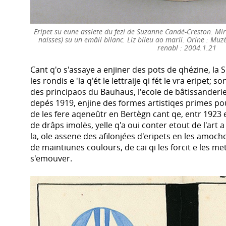
Eripet su eune assiete du fezi de Suzanne Candé-Creston. Mir
naisses) su un emâil bllanc. Liz blleu ao marli. Orine : M
renabl : 2004.1.21
Cant q'o s'assaye a enjiner des pots de qhézine, la
les rondis e 'la q'ét le lettraije qi fét le vra eripet; 
des principaos du Bauhaus, l'ecole de bâtissanderie 
depés 1919, enjine des formes artistiqes primes pour
de les fere aqeneûtr en Bertègn cant qe, entr 1923 
de drâps imolës, yelle q'a oui conter etout de l'art 
la, ole assene des afilonjées d'eripets en les amoch
de maintiunes coulours, de cai qi les forcit e les m
s'emouver.