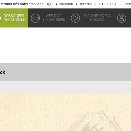
 terouer nôs aotrs empllas :
BQG
•
Baçadou
•
Bécédia
•
BED
•
PQI
-
Bret
DOSSOUÉRS
WEB DOC
CHAÏGNE VIDEYO
TEMATIQUES
E MONTRERIE
E AODIO
ck