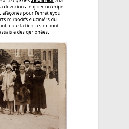
të artistiqe des
Seiz Breur
a la
sa devocion a enjiner un eripet
, aféçonës pour l'enret eyou
rts miraodifs e uziniérs du
nt, eute-la tienra son bout
assais e des qerionées.