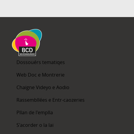
Dossouérs tematiqes
Web Doc e Montrerie
Chaïgne Videyo e Aodio
Rassembllées e Entr-caozeries
Pllan de l'emplla
S'acorder o la lai