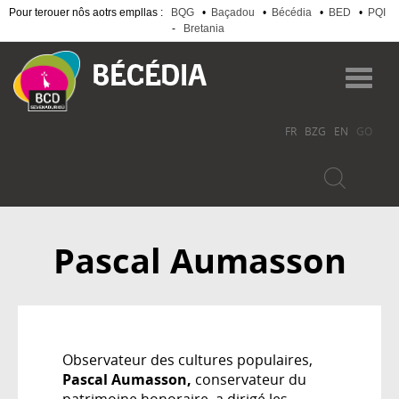
Pour terouer nôs aotrs empllas :
BQG
•
Baçadou
•
Bécédia
•
BED
•
PQI
-
Bretania
Skip
to
Toggl
main
navig
content
FR
BZG
EN
GO
Pascal Aumasson
Observateur des cultures populaires,
Pascal Aumasson,
conservateur du
patrimoine honoraire, a dirigé les