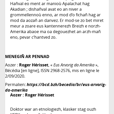
Hañval eo ment ar manioù Apalachat hag
Akadian ; dishañval avat eo an niver a
grommellennoù enno, ar mod d’o fichañ hag ar
mod da aozañ an danvez. Er mod-se zo bet miret
meur a zoare eus kantennerezh Breizh e norzh-
Amerika abaoe ma oa degouezhet an arzh-mañ
eno, pevar c’hantved zo.
MENEGIÑ AR PENNAD
Aozer :
Roger Hérisset
, «
Eus Arvorig da Amerika
»,
Bécédia [en ligne], ISSN 2968-2576, mis en ligne le
2/09/2020.
Permalien:
https://bcd.bzh/becedia/br/eus-arvorig-
da-amerika
Aozer :
Roger Hérisset
Doktor war an etnologiezh, klasker stag ouzh