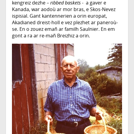
kengreiz dezhe –
ribbed baskets
- a gaver e
Kanada, war aodoù ar mor bras, e Skos-Nevez
ispisial. Gant kantennerien a orin europat,
Akadianed dreist-holl e vez plezhet ar paneroù-
se. En o zouez emañ ar familh Saulnier. En em
gont a ra ar re-mañ Breizhiz a orin.