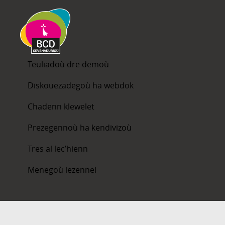
Teuliadoù dre demoù
Diskouezadegoù ha webdok
Chadenn klewelet
Prezegennoù ha kendivizoù
Tres al lec’hienn
Menegoù lezennel