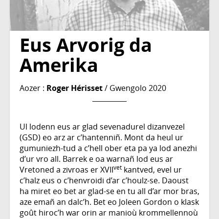
Eus Arvorig da
Amerika
Aozer :
Roger Hérisset
/ Gwengolo 2020
Ul lodenn eus ar glad sevenadurel dizanvezel
(GSD) eo arz ar c’hantenniñ. Mont da heul ur
gumuniezh-tud a c’hell ober eta pa ya lod anezhi
d’ur vro all. Barrek e oa warnañ lod eus ar
vet
Vretoned a zivroas er XVII
kantved, evel ur
c’halz eus o c’henvroidi d’ar c’houlz-se. Daoust
ha miret eo bet ar glad-se en tu all d’ar mor bras,
aze emañ an dalc’h. Bet eo Joleen Gordon o klask
goût hiroc’h war orin ar manioù krommellennoù