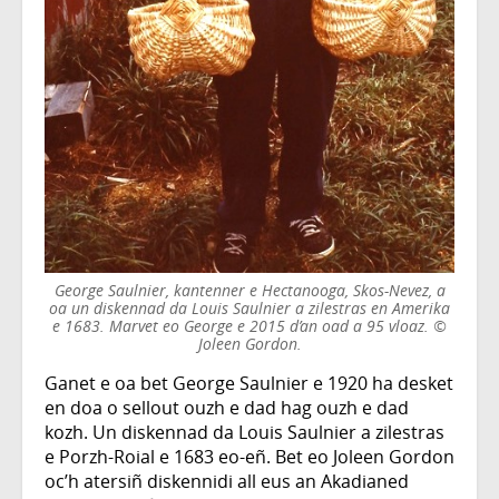
George Saulnier, kantenner e Hectanooga, Skos-Nevez, a
oa un diskennad da Louis Saulnier a zilestras en Amerika
e 1683. Marvet eo George e 2015 d’an oad a 95 vloaz. ©
Joleen Gordon.
Ganet e oa bet George Saulnier e 1920 ha desket
en doa o sellout ouzh e dad hag ouzh e dad
kozh. Un diskennad da Louis Saulnier a zilestras
e Porzh-Roial e 1683 eo-eñ. Bet eo Joleen Gordon
oc’h atersiñ diskennidi all eus an Akadianed