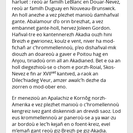
harluet : reoù ar familh LeBlanc en Douar-Nevez,
reoù ar familh Duguay en Nouveau-Brunswick.
An holl anezhe a vez plezhet manioù damhañval
gante. Abalamour d’o orin breizhat, a vez
embannet gante-holl, hervez Joleen Gordon.
Hañval-tre eo kantennerezh Akadia ouzh hini
Breizh e gwirionez, koulz e vent, niver ha mod-
fichañ ar c’hrommellennoù, p’eo dishañval-mik
diouzh an doareoù a gaver e Poitou hag en
Anjou, tiriadoù orin all an Akadianed. Bet e oa an
holl diegezhioù-se o chom e porzh-Roial, Skos-
vet
Nevez e fin ar XVII
kantved, a-raok an
Dilec’hiadeg Veur, amzer awalc’h dezhe da
ziorren o mod-ober eno.
Er menezioù an Apalachiz e Kornôg norzh-
Amerika e vez plezhet manioù o c’hromellennoù
kengreiz ivez gant diskennidi an drevidi saoz. Lod
eus krommellennoù ar paneroù-se a ya war-zu
ar bordoù e lec’h kejañ en o foent-kreiz, evel
m’emañ gant reoù giz-Breizh pe giz-Akadia.