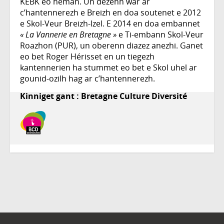
KEBK eo hemañ. Un dezenn war ar
c’hantennerezh e Breizh en doa soutenet e 2012
e Skol-Veur Breizh-Izel. E 2014 en doa embannet
« La Vannerie en Bretagne »
e Ti-embann Skol-Veur
Roazhon (PUR), un oberenn diazez anezhi. Ganet
eo bet Roger Hérisset en un tiegezh
kantennerien ha stummet eo bet e Skol uhel ar
gounid-ozilh hag ar c’hantennerezh.
Kinniget gant : Bretagne Culture Diversité