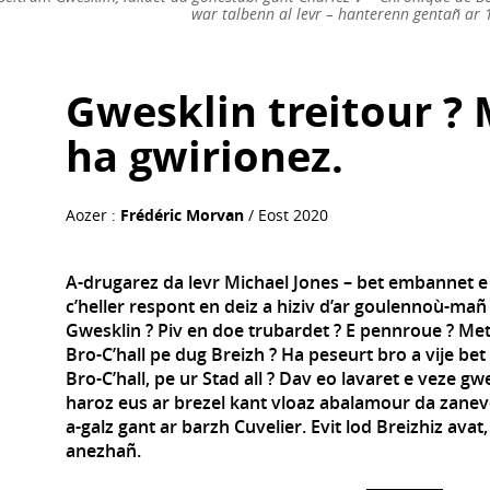
war talbenn al levr – hanterenn gentañ ar 
Gwesklin treitour ?
ha gwirionez.
Aozer :
Frédéric Morvan
/ Eost 2020
A-drugarez da levr Michael Jones – bet embannet e
c’heller respont en deiz a hiziv d’ar goulennoù-mañ
Gwesklin ? Piv en doe trubardet ? E pennroue ? Met
Bro-C’hall pe dug Breizh ? Ha peseurt bro a vije bet
Bro-C’hall, pe ur Stad all ? Dav eo lavaret e veze g
haroz eus ar brezel kant vloaz abalamour da zaneve
a-galz gant ar barzh Cuvelier. Evit lod Breizhiz ava
anezhañ.