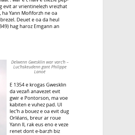
 evit ar vrientinelezh vreizhat
zh, ha Yann Moñforzh ne oa
brezel. Deuet e oa da heul
-1349) hag haroz Emgann an
Delwenn Gwesklin war varc’h –
Luc’hskeudenn gant Philippe
Lanoë
E 1354 e krogas Gwesklin
da vezañ anavezet evit
gwir e Pontorson, ma voe
kabiten e vuhez pad. Ul
lec’h a bouez e oa evit dug
Orléans, breur ar roue
Yann II, rak eus eno e veze
renet dont e-barzh biz