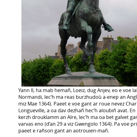
Yann II, ha mab hemañ, Loeiz, dug Anjev, eo e voe l
Normandi, lec’h ma reas burzhudoù a-enep an Angl
miz Mae 1364). Paeet e voe gant ar roue nevez Char
Longueville, a oa dav dezhañ hec’h aloubiñ avat. E
kerzh drouklamm an Alre, lec’h ma oa bet galvet gan
varvas eno (d’an 29 a viz Gwengolo 1364). Pa voe pr
paeet e rañson gant an aotrouien-mañ.