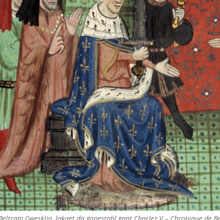
Beltram Gwesklin, lakaet da gonestabl gant Charlez V – Chronique de Ber