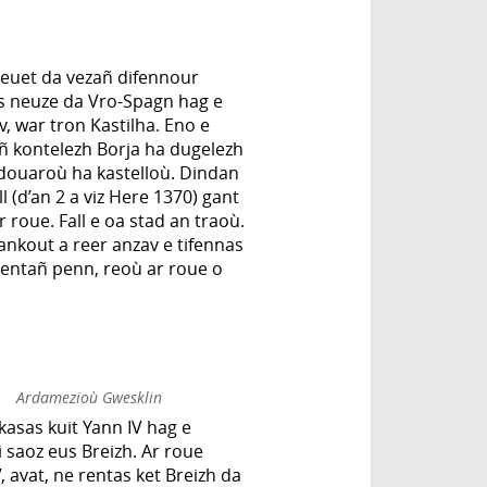
deuet da vezañ difennour
s neuze da Vro-Spagn hag e
v, war tron Kastilha. Eno e
añ kontelezh Borja ha dugelezh
 douaroù ha kastelloù. Dindan
l (d’an 2 a viz Here 1370) gant
 roue. Fall e oa stad an traoù.
Rankout a reer anzav e tifennas
entañ penn, reoù ar roue o
Ardamezioù Gwesklin
kasas kuit Yann IV hag e
 saoz eus Breizh. Ar roue
, avat, ne rentas ket Breizh da