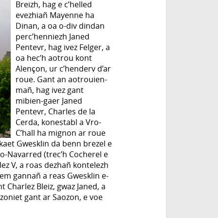
Breizh, hag e c’helled
evezhiañ Mayenne ha
Dinan, a oa o-div dindan
perc’henniezh Janed
Pentevr, hag ivez Felger, a
oa hec’h aotrou kont
Alençon, ur c’henderv d’ar
roue. Gant an aotrouien-
mañ, hag ivez gant
mibien-gaer Janed
Pentevr, Charles de la
Cerda, konestabl a Vro-
C’hall ha mignon ar roue
akaet Gwesklin da benn brezel e
o-Navarred (trec’h Cocherel e
lez V, a roas dezhañ kontelezh
n em gannañ a reas Gwesklin e-
t Charlez Bleiz, gwaz Janed, a
izoniet gant ar Saozon, e voe