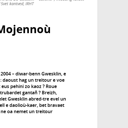
15vet kantved, IRHT
 Mojennoù
 2004 – diwar-benn Gwesklin, e
 : daoust hag un treitour e voe
 eus pehini zo kaoz ? Roue
 trubardet gantañ ? Breizh,
welet Gwesklin abred-tre evel un
ll e daolioù-kaer, bet bravaet
t, ne oa nemet un treitour