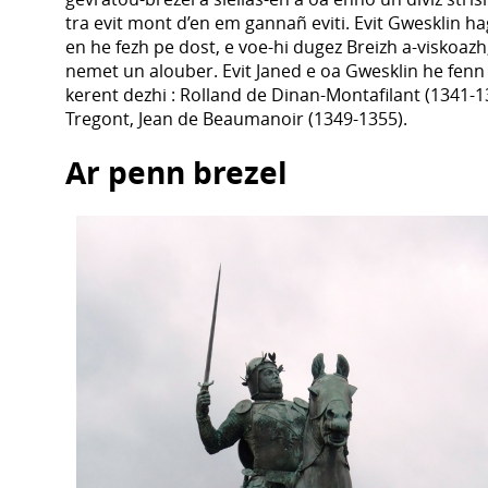
tra evit mont d’en em gannañ eviti. Evit Gwesklin hag
en he fezh pe dost, e voe-hi dugez Breizh a-viskoa
nemet un alouber. Evit Janed e oa Gwesklin he fenn 
kerent dezhi : Rolland de Dinan-Montafilant (1341
Tregont, Jean de Beaumanoir (1349-1355).
Ar penn brezel