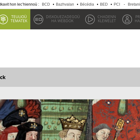
kavit hon lec’hiennoù :
BCD
•
Bazhvalan
•
Bécédia
•
BED
•
PCI
-
Bretan
TEULIOÙ
DISKOUEZADEGOÙ
CHADENN
P
TEMATEK
HA WEBDOK
KLEWELET
HA
ck