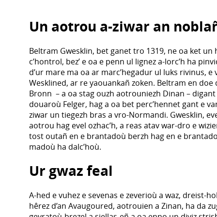
Un aotrou a-ziwar an nobla
Beltram Gwesklin, bet ganet tro 1319, ne oa ket un h
c’hontrol, bez’ e oa e penn ul lignez a-lorc’h ha pinv
d’ur mare ma oa ar marc’hegadur ul luks rivinus, e 
Wesklined, ar re yaouankañ zoken. Beltram en doe 
Bronn – a oa stag ouzh aotrouniezh Dinan – digant 
douaroù Felger, hag a oa bet perc’hennet gant e v
ziwar un tiegezh bras a vro-Normandi. Gwesklin, ev
aotrou hag evel ozhac’h, a reas atav war-dro e wizi
tost outañ en e brantadoù berzh hag en e brantadoù
madoù ha dalc’hoù.
Ur gwaz feal
A-hed e vuhez e sevenas e zeverioù a waz, dreist-ho
hêrez d’an Avaugoured, aotrouien a Zinan, ha da zug
gevratoù-brezel a siellas-eñ a oa enno un diviz strish