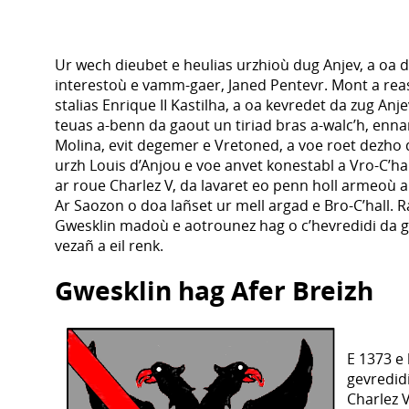
Ur wech dieubet e heulias urzhioù dug Anjev, a oa 
interestoù e vamm-gaer, Janed Pentevr. Mont a rea
stalias Enrique II Kastilha, a oa kevredet da zug Anje
teuas a-benn da gaout un tiriad bras a-walc’h, enn
Molina, evit degemer e Vretoned, a voe roet dezho
urzh Louis d’Anjou e voe anvet konestabl a Vro-C’hal
ar roue Charlez V, da lavaret eo penn holl armeoù ar
Ar Saozon o doa lañset ur mell argad e Bro-C’hall. 
Gwesklin madoù e aotrounez hag o c’hevredidi da g
vezañ a eil renk.
Gwesklin hag Afer Breizh
E 1373 e 
gevredidi
Charlez V