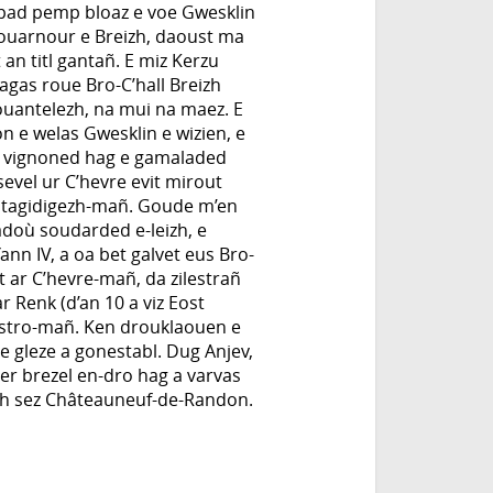
-pad pemp bloaz e voe Gwesklin
gouarnour e Breizh, daoust ma
 an titl gantañ. E miz Kerzu
agas roue Bro-C’hall Breizh
ouantelezh, na mui na maez. E
n e welas Gwesklin e wizien, e
e vignoned hag e gamaladed
sevel ur C’hevre evit mirout
stagidigezh-mañ. Goude m’en
doù soudarded e-leizh, e
ann IV, a oa bet galvet eus Bro-
t ar C’hevre-mañ, da zilestrañ
r Renk (d’an 10 a viz Eost
distro-mañ. Ken drouklaouen e
 e gleze a gonestabl. Dug Anjev,
ber brezel en-dro hag a varvas
rzh sez Châteauneuf-de-Randon.