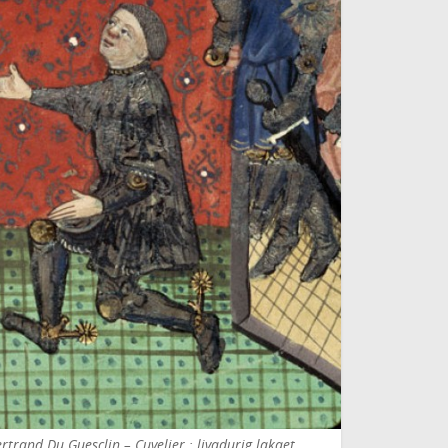
trand Du Guesclin – Cuvelier ; livadurig lakaet