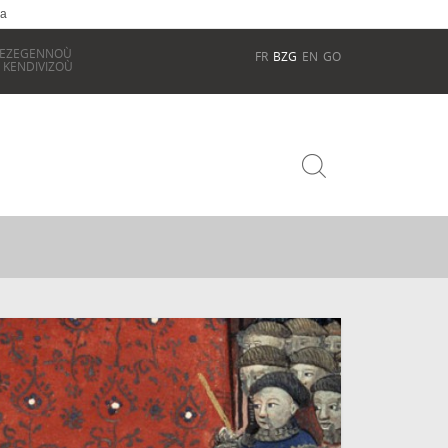
ia
REZEGENNOÙ
FR
BZG
EN
GO
 KENDIVIZOÙ