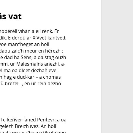
ñs vat
oberell vihan a eil renk. Er
idik. E deroù ar XIVvet kantved,
voe marc’heget an holl
daou zalc’h meur en hêrezh :
e dad ha Sens, a oa stag ouzh
amm, ur Malesmains anezhi, a-
el ma oa dleet dezhañ evel
en hag e dud-kar – a chomas
 brezel –, en ur reiñ dezho
ll e-keñver Janed Pentevr, a oa
elezh Breizh ivez. An holl
aat : war e c’halv e tilezfe pep-