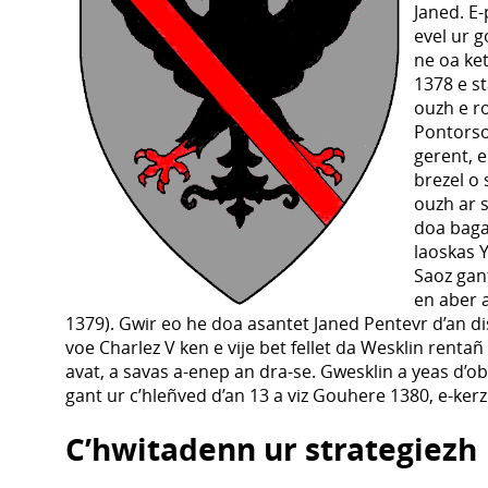
Janed. E
evel ur 
ne oa ket
1378 e st
ouzh e r
Pontorso
gerent, 
brezel o 
ouzh ar 
doa baga
laoskas Y
Saoz gan
en aber a
1379). Gwir eo he doa asantet Janed Pentevr d’an 
voe Charlez V ken e vije bet fellet da Wesklin rentañ
avat, a savas a-enep an dra-se. Gwesklin a yeas d’o
gant ur c’hleñved d’an 13 a viz Gouhere 1380, e-ke
C’hwitadenn ur strategiezh