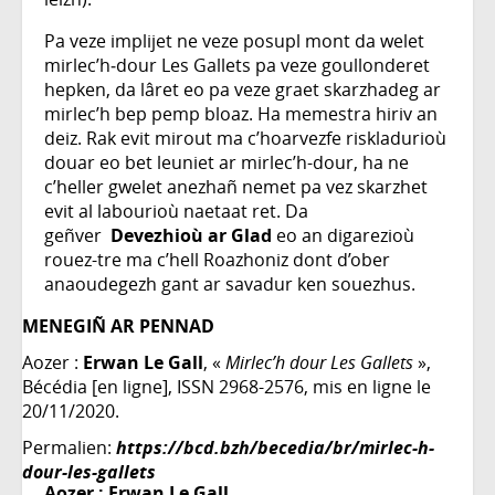
Pa veze implijet ne veze posupl mont da welet
mirlec’h‑dour Les Gallets pa veze goullonderet
hepken, da lâret eo pa veze graet skarzhadeg ar
mirlec’h bep pemp bloaz. Ha memestra hiriv an
deiz. Rak evit mirout ma c’hoarvezfe riskladurioù
douar eo bet leuniet ar mirlec’h-dour, ha ne
c’heller gwelet anezhañ nemet pa vez skarzhet
evit al labourioù naetaat ret. Da
geñver
Devezhioù ar Glad
eo an digarezioù
rouez-tre ma c’hell Roazhoniz dont d’ober
anaoudegezh gant ar savadur ken souezhus.
MENEGIÑ AR PENNAD
Aozer :
Erwan Le Gall
, «
Mirlec’h dour Les Gallets
»,
Bécédia [en ligne], ISSN 2968-2576, mis en ligne le
20/11/2020.
Permalien:
https://bcd.bzh/becedia/br/mirlec-h-
dour-les-gallets
Aozer :
Erwan Le Gall