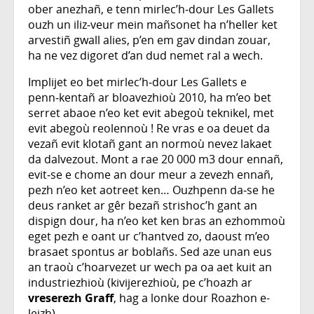
ober anezhañ, e tenn mirlec’h‑dour Les Gallets
ouzh un iliz‑veur mein mañsonet ha n’heller ket
arvestiñ gwall alies, p’en em gav dindan zouar,
ha ne vez digoret d’an dud nemet ral a wech.
Implijet eo bet mirlec’h‑dour Les Gallets e
penn‑kentañ ar bloavezhioù 2010, ha m’eo bet
serret abaoe n’eo ket evit abegoù teknikel, met
evit abegoù reolennoù ! Re vras e oa deuet da
vezañ evit klotañ gant an normoù nevez lakaet
da dalvezout. Mont a rae 20 000 m3 dour ennañ,
evit‑se e chome an dour meur a zevezh ennañ,
pezh n’eo ket aotreet ken… Ouzhpenn da‑se he
deus ranket ar gêr bezañ strishoc’h gant an
dispign dour, ha n’eo ket ken bras an ezhommoù
eget pezh e oant ur c’hantved zo, daoust m’eo
brasaet spontus ar boblañs. Sed aze unan eus
an traoù c’hoarvezet ur wech pa oa aet kuit an
industriezhioù (kivijerezhioù, pe c’hoazh ar
vreserezh Graff
, hag a lonke dour Roazhon e-
leizh).