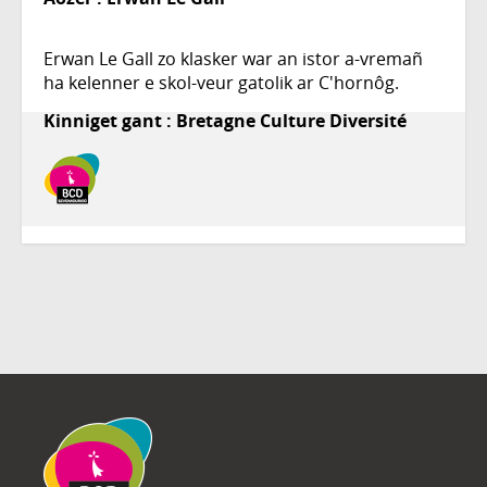
Erwan Le Gall zo klasker war an istor a-vremañ
ha kelenner e skol-veur gatolik ar C'hornôg.
Kinniget gant : Bretagne Culture Diversité