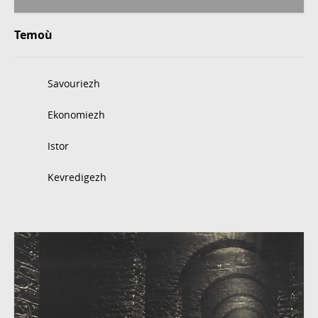
Temoù
Savouriezh
Ekonomiezh
Istor
Kevredigezh