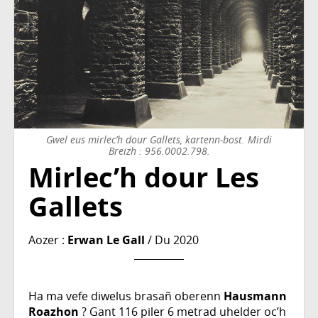
Gwel eus mirlec’h dour Gallets, kartenn-bost. Mirdi
Breizh : 956.0002.798.
Mirlec’h dour Les
Gallets
Aozer :
Erwan Le Gall
/ Du 2020
Ha ma vefe diwelus brasañ oberenn
Hausmann
Roazhon
? Gant 116 piler 6 metrad uhelder oc’h