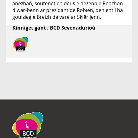
anezhañ, soutenet en deus e dezenn e Roazhon
diwar-benn ar prezidant de Robien, denjentil ha
gouizieg e Breizh da vare ar Sklêrijenn.
Kinniget gant : BCD Sevenadurioù