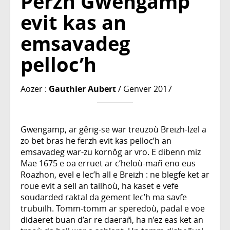
Perzh Gwengamp
evit kas an
emsavadeg
pelloc’h
Aozer :
Gauthier Aubert
/ Genver 2017
Gwengamp, ar gêrig-se war treuzoù Breizh-Izel a
zo bet bras he ferzh evit kas pelloc’h an
emsavadeg war-zu kornôg ar vro. E dibenn miz
Mae 1675 e oa erruet ar c’heloù-mañ eno eus
Roazhon, evel e lec’h all e Breizh : ne blegfe ket ar
roue evit a sell an tailhoù, ha kaset e vefe
soudarded raktal da gement lec’h ma savfe
trubuilh. Tomm-tomm ar speredoù, padal e voe
didaeret buan d’ar re daerañ, ha n’ez eas ket an