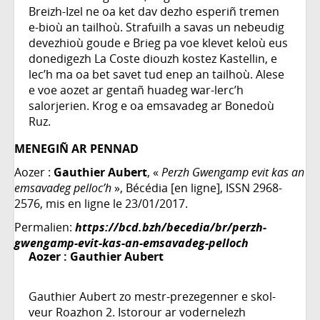
Breizh-Izel ne oa ket dav dezho esperiñ tremen
e-bioù an tailhoù. Strafuilh a savas un nebeudig
devezhioù goude e Brieg pa voe klevet keloù eus
donedigezh La Coste diouzh kostez Kastellin, e
lec’h ma oa bet savet tud enep an tailhoù. Alese
e voe aozet ar gentañ huadeg war-lerc’h
salorjerien. Krog e oa emsavadeg ar Bonedoù
Ruz.
MENEGIÑ AR PENNAD
Aozer :
Gauthier Aubert
, «
Perzh Gwengamp evit kas an
emsavadeg pelloc’h
», Bécédia [en ligne], ISSN 2968-
2576, mis en ligne le 23/01/2017.
Permalien:
https://bcd.bzh/becedia/br/perzh-
gwengamp-evit-kas-an-emsavadeg-pelloch
Aozer :
Gauthier Aubert
Gauthier Aubert zo mestr-prezegenner e skol-
veur Roazhon 2. Istorour ar vodernelezh