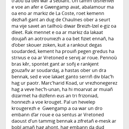
traoù da bell war a seblant. Un tamm disheñvel
e voe an afer e Gwengamp avat, abalamour ma
oa eno ar markiz de La Coste, roet kemenn
dezhañ gant an dug de Chaulnes ober a seurt
ma vije savet an tailhoù diwar Breizh-Izel e-giz oa
dleet. Rak mennet e oa ar markiz da lakaat
doujañ an aotrouniezh a oa bet fiziet ennañ, ha
d’ober skouer zoken, kuit a rankout degas
soudarded, kement ha prouiñ pegen gredus ha
strivus e oa ar Vretoned e servij ar roue. Pennoù
bras kêr, spontet gant ar soñj e rankjent
gouzañv ar soudardaj, a hastas ober un dra
bennak, sed e voe lakaet ganto serriñ div blac’h
hag ur paotr. Marc’harid Koad, ur vrezhonegerez
hag a veve hec’h-unan, ha hi moarvat ar muiañ
dizarmet ha dizifenn eus an tri frizoniad,
honnezh a voe krouget. Pal un hevelep
krougerezh e Gwengamp a oa war un dro
embann d’ar roue e oa sentus ar Vretoned
daoust d’un tammig bennak a zifretañ e-mesk ar
bobl amañ hag ahont, hag embann da dud