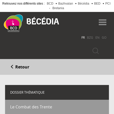
Retrouvez nos différents sites :
BCD
•
Bazhvalan
•
Bécédia
•
BED
•
PCI
-
Bretania
Aller
au
Toggl
contenu
navig
principal
FR
BZG
EN
GO
Retour
DOSSIER THÉMATIQUE
Le Combat des Trente