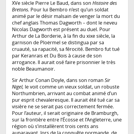
XVe siècle Pierre Le Baud, dans son
Histoire des
Bretons.
Pour lui Bembro n’est qu’un soldat
animé par le désir malsain de venger la mort du
chef anglais Thomas Dagworth – dont le neveu
Nicolas Dagworth est présent au duel. Pour
Arthur de La Borderie, à la fin du xixe siècle, la
garnison de Ploërmel se distingua par sa
cruauté, sa rapacité, sa férocité. Bembro fut tué
par Keranrais et Du Bois à cause de son
arrogance. Il aurait osé faire prisonnier le très
noble Beaumanoir.
Sir Arthur Conan Doyle, dans son roman
Sir
Nigel,
le voit comme un vieux soldat, un robuste
Northumbrien, arrivant au combat animé d’un
pur esprit chevaleresque. Il aurait été tué car sa
visière ne se serait pas correctement fermée.
Pour l’auteur, il serait originaire de Bramburgh,
sur la frontière entre l’Écosse et l’Angleterre, une
région où s’installèrent trois cents ans
auparavant, lors de la conquête normande, de