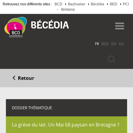
Retrouvez nos différents sites :
BCD
•
Bazhvalan
•
Bécédia
•
BED
•
PCI
-
Bretania
Aller
au
Toggl
contenu
navig
principal
FR
BZG
EN
GO
Retour
DOSSIER THÉMATIQUE
La grève du lait. Un Mai 68 paysan en Bretagne ?