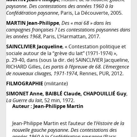
paysanne. Des contestations des années 1960 à la
Confédération paysanne
, Paris, La Découverte, 2005.
MARTIN Jean-Philippe
,
Des « mai 68 » dans les
campagnes françaises ? Les contestations paysannes dans
les années 1968
, Paris, L’Harmattan, 2017.
SAINCLIVIER Jacqueline
, « Contestation politique et
sociale autour de la “grève du lait” (1971-1974) »,
p. 29-40, dans (sous la dir. de) SAINCLIVIER Jacqueline,
RICHARD Gilles,
Les partis à l’épreuve de 68. L’émergence
de nouveaux clivages, 1971-1974
, Rennes, PUR, 2012.
FILMOGRAPHIE
(militante)
SIMONET Anne, BAIBL
É Claude, CHAPOUILLI
É Guy
,
La Guerre du lait
, 52 min, 1972.
Auteur :
Jean-Philippe Martin
Jean-Philippe Martin est l’auteur de l’
Histoire de la
nouvelle gauche paysanne. Des contestations des
années 1960 à la Confédération paysanne
(Paris,