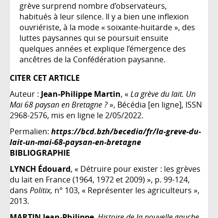
grève surprend nombre d’observateurs,
habitués à leur silence. Il y a bien une inflexion
ouvriériste, à la mode « soixante-huitarde », des
luttes paysannes qui se poursuit ensuite
quelques années et explique l’émergence des
ancêtres de la Confédération paysanne.
CITER CET ARTICLE
Auteur :
Jean-Philippe Martin
, «
La grève du lait. Un
Mai 68 paysan en Bretagne ?
», Bécédia [en ligne], ISSN
2968-2576, mis en ligne le 2/05/2022.
Permalien:
https://bcd.bzh/becedia/fr/la-greve-du-
lait-un-mai-68-paysan-en-bretagne
BIBLIOGRAPHIE
LYNCH Édouard
, « Détruire pour exister : les grèves
du lait en France (1964, 1972 et 2009) », p. 99-124,
dans
Politix
,
n° 103, « Représenter les agriculteurs »,
2013.
MARTIN Jean-Philippe
,
Histoire de la nouvelle gauche