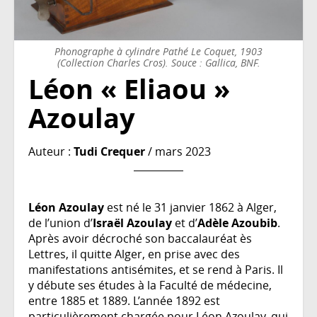
Phonographe à cylindre Pathé Le Coquet, 1903
(Collection Charles Cros). Souce : Gallica, BNF.
Léon « Eliaou »
Azoulay
Auteur :
Tudi Crequer
/ mars 2023
Léon Azoulay
est né le 31 janvier 1862 à Alger,
de l’union d’
Israël Azoulay
et d’
Adèle Azoubib
.
Après avoir décroché son baccalauréat ès
Lettres, il quitte Alger, en prise avec des
manifestations antisémites, et se rend à Paris. Il
y débute ses études à la Faculté de médecine,
entre 1885 et 1889. L’année 1892 est
particulièrement chargée pour Léon Azoulay, qui