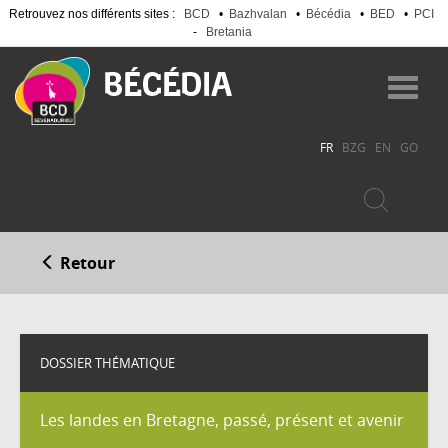
Retrouvez nos différents sites :
BCD
•
Bazhvalan
•
Bécédia
•
BED
•
PCI
-
Bretania
Aller
au
Toggl
contenu
navig
principal
FR
BZG
EN
GO
Retour
DOSSIER THÉMATIQUE
Les landes en Bretagne, passé, présent et avenir