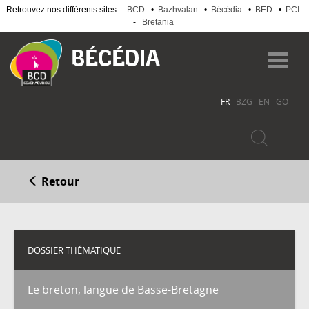
Retrouvez nos différents sites :
BCD
•
Bazhvalan
•
Bécédia
•
BED
•
PCI
-
Bretania
Aller
au
Toggl
contenu
navig
principal
FR
BZG
EN
GO
Retour
DOSSIER THÉMATIQUE
Le breton, langue de Basse-Bretagne