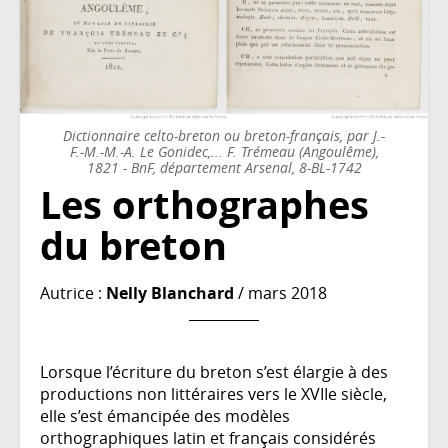
Dictionnaire celto-breton ou breton-français, par J.-
F.-M.-M.-A. Le Gonidec,... F. Trémeau (Angoulême),
1821 - BnF, département Arsenal, 8-BL-1742
Les orthographes
du breton
Autrice :
Nelly Blanchard
/ mars 2018
Lorsque l’écriture du breton s’est élargie à des
productions non littéraires vers le XVIIe siècle,
elle s’est émancipée des modèles
orthographiques latin et français considérés