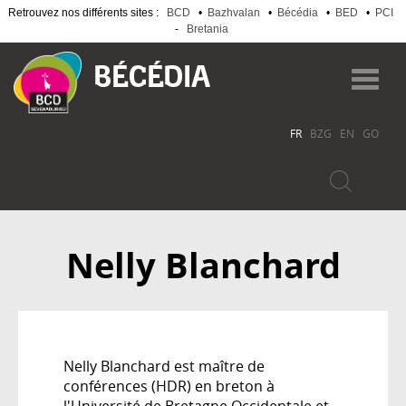
Retrouvez nos différents sites :
BCD
•
Bazhvalan
•
Bécédia
•
BED
•
PCI
-
Bretania
Aller
au
Toggl
contenu
navig
principal
FR
BZG
EN
GO
Nelly Blanchard
Nelly Blanchard est maître de
conférences (HDR) en breton à
l'Université de Bretagne Occidentale et