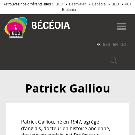
Retrouvez nos différents sites :
BCD
•
Bazhvalan
•
Bécédia
•
BED
•
PCI
-
Bretania
Aller
au
Toggl
contenu
navig
principal
FR
BZG
EN
GO
Patrick Galliou
Patrick Galliou, né en 1947, agrégé
d'anglais, docteur en histoire ancienne,
docteur en anglais, est Professeur