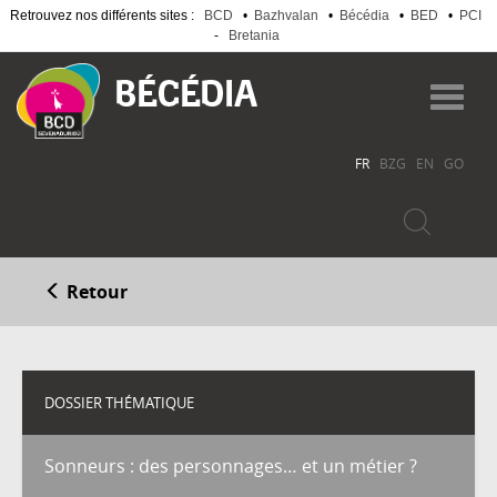
Retrouvez nos différents sites :
BCD
•
Bazhvalan
•
Bécédia
•
BED
•
PCI
-
Bretania
Aller
au
Toggl
contenu
navig
principal
FR
BZG
EN
GO
Retour
DOSSIER THÉMATIQUE
Sonneurs : des personnages… et un métier ?