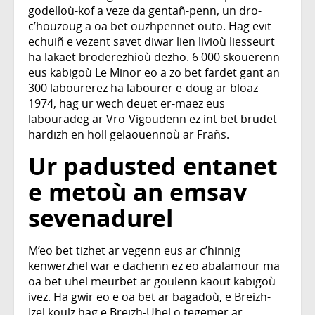
godelloù-kof a veze da gentañ-penn, un dro-
c’houzoug a oa bet ouzhpennet outo. Hag evit
echuiñ e vezent savet diwar lien livioù liesseurt
ha lakaet broderezhioù dezho. 6 000 skouerenn
eus kabigoù Le Minor eo a zo bet fardet gant an
300 labourerez ha labourer e-doug ar bloaz
1974, hag ur wech deuet er-maez eus
labouradeg ar Vro-Vigoudenn ez int bet brudet
hardizh en holl gelaouennoù ar Frañs.
Ur padusted entanet
e metoù an emsav
sevenadurel
M’eo bet tizhet ar vegenn eus ar c’hinnig
kenwerzhel war e dachenn ez eo abalamour ma
oa bet uhel meurbet ar goulenn kaout kabigoù
ivez. Ha gwir eo e oa bet ar bagadoù, e Breizh-
Izel koulz hag e Breizh-Uhel o tegemer ar