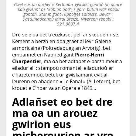
Gwel eus un aocher e Kerlouan, gwisket gantañ un doare
"kab gwenn" pe "kab an aod", e gorn-butun war-enaou
gantañ. Stamp gant Hippolyte Lalaisse. Diwar :
Dastumadennoù Mirdi Breizh. Niverenn renabl :
921.0007.4
Dre-se e oa bet treuzkaset pell ar skeudenn-se.
Kement a berzh en doa graet al levr Galerie
armoricaine (Poltredaoueg an Arvorig), bet
embannet en Naoned gant
Pierre-Henri
Charpentier
, ma oa bet adtapet e-barzh meur a
eiladur all : stampoù romantel, eiladurioù er
c’hazetennoù, betek ur gwiskamant evit al
leurenn en abadenn « Le Fanal » (Al Letern), bet
krouet e C’hoariva an Opera e 1849…
Adlañset eo bet dre
ma oa un arouez
gwirion eus
micherourien ar vro