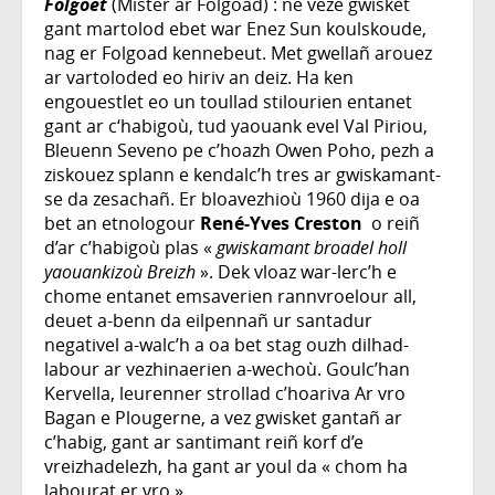
Folgoët
(Mister ar Folgoad) : ne veze gwisket
gant martolod ebet war Enez Sun koulskoude,
nag er Folgoad kennebeut. Met gwellañ arouez
ar vartoloded eo hiriv an deiz. Ha ken
engouestlet eo un toullad stilourien entanet
gant ar c‘habigoù, tud yaouank evel Val Piriou,
Bleuenn Seveno pe c’hoazh Owen Poho, pezh a
ziskouez splann e kendalc’h tres ar gwiskamant-
se da zesachañ. Er bloavezhioù 1960 dija e oa
bet an etnologour
René-Yves Creston
o reiñ
d’ar c’habigoù plas «
gwiskamant broadel holl
yaouankizoù Breizh
». Dek vloaz war-lerc’h e
chome entanet emsaverien rannvroelour all,
deuet a-benn da eilpennañ ur santadur
negativel a-walc’h a oa bet stag ouzh dilhad-
labour ar vezhinaerien a-wechoù. Goulc’han
Kervella, leurenner strollad c’hoariva Ar vro
Bagan e Plougerne, a vez gwisket gantañ ar
c’habig, gant ar santimant reiñ korf d’e
vreizhadelezh, ha gant ar youl da « chom ha
labourat er vro ».