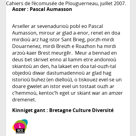
Cahiers de l’écomusée de Plouguerneau, juillet 2007.
Aozer :
Pascal Aumasson
Arseller ar sevenadurioù pobl eo Pascal
Aumasson, mirour ar glad a-enor, renet en doa
mirdioù arz hag istor Sant Brieg, porzh-mirdi
Douarnenez, mirdi Breizh e Roazhon ha mirdi
arzoù-kaer Brest meurgêr. Meur a bennad en
deus bet skrivet enno al liamm etre andonioù
skiantoù an den, ha lakaet en doa tal-ouzh-tal
objedoù diwar dastumadennoù ar glad hag
istorioù buhez (en dielloù), o tiskouez evel-se un
doare gwelet an istor evel un tostaat ouzh ar
c’hemmoù, kentoc’h eget ur skiant war an amzer
dremenet.
Kinniget gant : Bretagne Culture Diversité