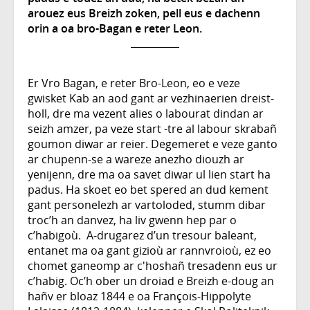
arouez eus Breizh zoken, pell eus e dachenn
orin a oa bro-Bagan e reter Leon.
Er Vro Bagan, e reter Bro-Leon, eo e veze
gwisket Kab an aod gant ar vezhinaerien dreist-
holl, dre ma vezent alies o labourat dindan ar
seizh amzer, pa veze start -tre al labour skrabañ
goumon diwar ar reier. Degemeret e veze ganto
ar chupenn-se a wareze anezho diouzh ar
yenijenn, dre ma oa savet diwar ul lien start ha
padus. Ha skoet eo bet spered an dud kement
gant personelezh ar vartoloded, stumm dibar
troc’h an danvez, ha liv gwenn hep par o
c’habigoù. A-drugarez d’un tresour baleant,
entanet ma oa gant gizioù ar rannvroioù, ez eo
chomet ganeomp ar c'hoshañ tresadenn eus ur
c’habig. Oc’h ober un droiad e Breizh e-doug an
hañv er bloaz 1844 e oa François-Hippolyte