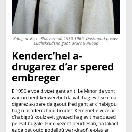
Kabig ar Berr. Bloavezhioù 1950-1960. Dastumad prevez.
Luc’hskeudenn gant: Marc Guilloud
Kenderc’hel a-
drugarez d’ar spered
embreger
E 1950 e voe divizet gant an ti Le Minor da vont
war un hent kenwerzhel da vat, hag evit-se e oa
digarez a-zoare da gaout fred gant ar c’habigoù
hag o broderezhioù brudet. Kemenet e veze ar
c’habigoù koulz evit gwazed hag evit maouezed
pe evit bugale. Hir e vezent peurliesañ, ha lakaet
ez oa bet outo godelloù war-draoñ e-plas ar