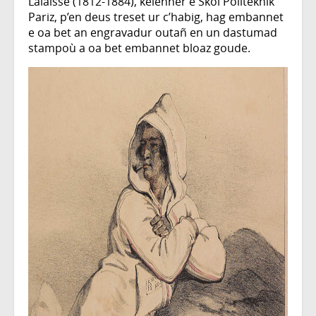
Lalaisse (1812-1884), kelenner e Skol Politeknik
Pariz, p’en deus treset ur c’habig, hag embannet
e oa bet an engravadur outañ en un dastumad
stampoù a oa bet embannet bloaz goude.