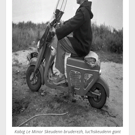
Kabig Le Minor Skeudenn bruderezh, luc’hskeudenn gant