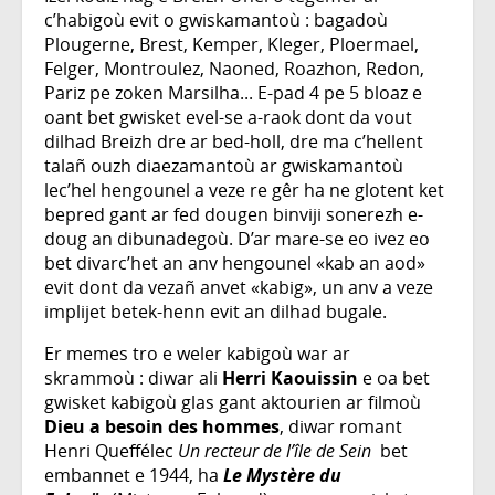
c’habigoù evit o gwiskamantoù : bagadoù
Plougerne, Brest, Kemper, Kleger, Ploermael,
Felger, Montroulez, Naoned, Roazhon, Redon,
Pariz pe zoken Marsilha... E-pad 4 pe 5 bloaz e
oant bet gwisket evel-se a-raok dont da vout
dilhad Breizh dre ar bed-holl, dre ma c’hellent
talañ ouzh diaezamantoù ar gwiskamantoù
lec’hel hengounel a veze re gêr ha ne glotent ket
bepred gant ar fed dougen binviji sonerezh e-
doug an dibunadegoù. D’ar mare-se eo ivez eo
bet divarc’het an anv hengounel «kab an aod»
evit dont da vezañ anvet «kabig», un anv a veze
implijet betek-henn evit an dilhad bugale.
Er memes tro e weler kabigoù war ar
skrammoù : diwar ali
Herri Kaouissin
e oa bet
gwisket kabigoù glas gant aktourien ar filmoù
Dieu a besoin des hommes
, diwar romant
Henri Queffélec
Un recteur de l’île de Sein
bet
embannet e 1944, ha
Le Mystère du