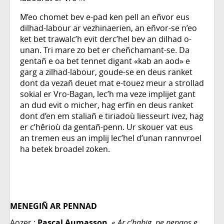
M’eo chomet bev e-pad ken pell an eñvor eus
dilhad-labour ar vezhinaerien, an eñvor-se n’eo
ket bet trawalc’h evit derc’hel bev an dilhad o-
unan. Tri mare zo bet er cheñchamant-se. Da
gentañ e oa bet tennet digant «kab an aod» e
garg a zilhad-labour, goude-se en deus ranket
dont da vezañ deuet mat e-touez meur a strollad
sokial er Vro-Bagan, lec’h ma veze implijet gant
an dud evit o micher, hag erfin en deus ranket
dont d’en em staliañ e tiriadoù liesseurt ivez, hag
er c’hêrioù da gentañ-penn. Ur skouer vat eus
an tremen eus an implij lec’hel d’unan rannvroel
ha betek broadel zoken.
MENEGIÑ AR PENNAD
Aozer :
Pascal Aumasson
, «
Ar c’habig, pe penaos e