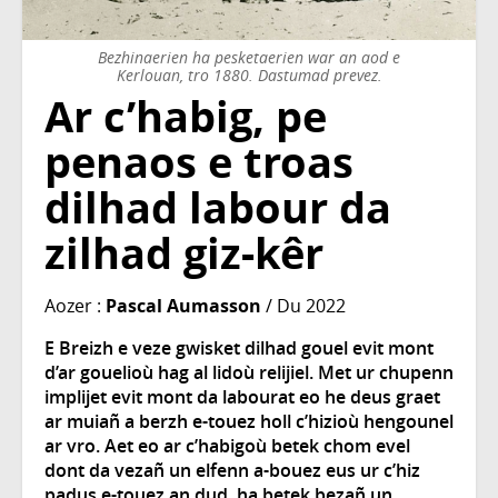
Bezhinaerien ha pesketaerien war an aod e
Kerlouan, tro 1880. Dastumad prevez.
Ar c’habig, pe
penaos e troas
dilhad labour da
zilhad giz-kêr
Aozer :
Pascal Aumasson
/ Du 2022
E Breizh e veze gwisket dilhad gouel evit mont
d’ar gouelioù hag al lidoù relijiel. Met ur chupenn
implijet evit mont da labourat eo he deus graet
ar muiañ a berzh e-touez holl c’hizioù hengounel
ar vro. Aet eo ar c’habigoù betek chom evel
dont da vezañ un elfenn a-bouez eus ur c’hiz
padus e-touez an dud, ha betek bezañ un