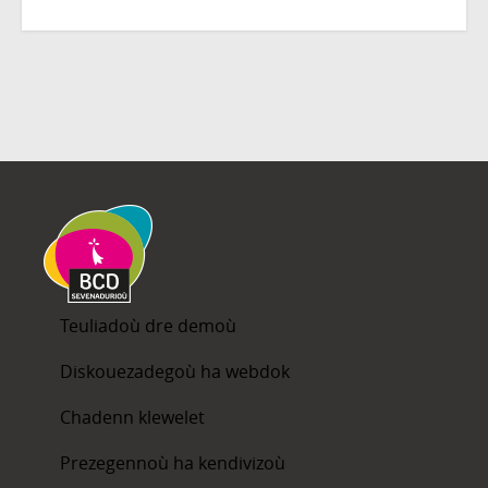
Teuliadoù dre demoù
Diskouezadegoù ha webdok
Chadenn klewelet
Prezegennoù ha kendivizoù