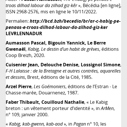
troas dilhad labour da zilhad giz-kêr
», Bécédia [en ligne],
ISSN 2968-2576, mis en ligne le 10/11/2022.
Permalien:
http://bcd.bzh/becedia/br/ar-c-habig-pe-
penaos-e-troas-dilhad-labour-da-zilhad-giz-ker
LEVRLENNADUR
Aumasson Pascal, Bigouin Yannick, Le Berre
Gwenaël
,
Kabig, Le destin d'un habit de grèves
, éditions
Coop Breizh, 2020.
Cuisenier Jean, Delouche Denise, Lossignol Simone
,
F-H Lalaisse : de la Bretagne et autres contrées, aquarelles
et dessins
, Brest, éditions de la Cité, 1985.
Arzel Pierre
,
Les Goémoniers
, éditions de l’Estran - Le
Chasse-marée, Douarnenez, 1987.
Faber Thibault, Couilloud Nathalie
, « Le Kabig
breton : un vêtement porteur d’identité », in
ArMen
,
n° 109, janvier 2000.
«
Kabig, kab-gwenn, kab-aod
»
,
in
Pagan
n° 10, les