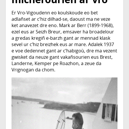
Er Vro-Vigoudenn eo koulskoude eo bet
adlañset ar c’hiz dilhad-se, daoust ma ne veze
ket anavezet dre eno. Mark ar Berr (1899-1968),
ezel eus ar Seizh Breur, emsaver ha broadelour
a gredas kregiñ e-barzh gant ar mennad klask
sevel ur c’hiz breizhek eus ar mare. Adalek 1937
e voe dedennet gant ar c’habigoù, dre ma vezent
gwisket da neuze gant vakañsourien eus Brest,
Landerne, Kemper pe Roazhon, a zeue da
Vrignogan da chom.