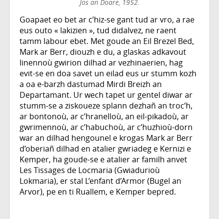
Jos an Doare, 1952.
Goapaet eo bet ar c’hiz-se gant tud ar vro, a rae
eus outo « lakizien », tud didalvez, ne raent
tamm labour ebet. Met goude an Eil Brezel Bed,
Mark ar Berr, diouzh e du, a glaskas adkavout
linennoù gwirion dilhad ar vezhinaerien, hag
evit-se en doa savet un eilad eus ur stumm kozh
a oa e-barzh dastumad Mirdi Breizh an
Departamant. Ur wech tapet ur gentel diwar ar
stumm-se a ziskoueze splann dezhañ an troc’h,
ar bontonoù, ar c’hranelloù, an eil-pikadoù, ar
gwrimennoù, ar c’habuchoù, ar c’huzhioù-dorn
war an dilhad hengounel e krogas Mark ar Berr
d’oberiañ dilhad en atalier gwriadeg e Kernizi e
Kemper, ha goude-se e atalier ar familh anvet
Les Tissages de Locmaria (Gwiadurioù
Lokmaria), er stal L’enfant d’Armor (Bugel an
Arvor), pe en ti Ruallem, e Kemper bepred.