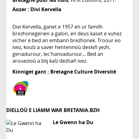
Aozer :
Divi Kervella
Divi Kervella, ganet e 1957 en ur familh
brezhonegerien a galon, en deus kaset e vuhez
vicher e bed an embann brezhonek. Troour eo
ivez, koulz a saver hentennoù deskiñ yezh,
geriadurour, lec'hanvadurour... Bed an
arouezioù a blij kalz dezhañ ivez.
Kinniget gant : Bretagne Culture Diversité
DIELLOÙ E LIAMM WAR BRETANIA.BZH
Le Gwenn ha Du