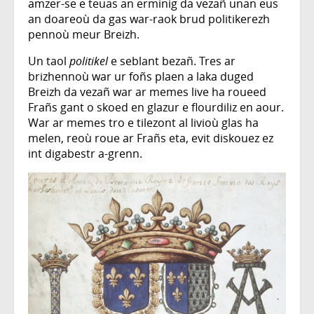
amzer-se e teuas an erminig da vezañ unan eus
an doareoù da gas war-raok brud politikerezh
pennoù meur Breizh.
Un taol
politikel
e seblant bezañ. Tres ar
brizhennoù war ur foñs plaen a laka duged
Breizh da vezañ war ar memes live ha roueed
Frañs gant o skoed en glazur e flourdiliz en aour.
War ar memes tro e tilezont al livioù glas ha
melen, reoù roue ar Frañs eta, evit diskouez ez
int digabestr a-grenn.