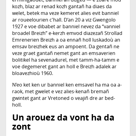
kozh, blaz ar renad kozh gantañ ha diaes da
welet, betek ma veze kemeret alies evit banniel
ar roueelourien c'hall. D’an 20 a viz Gwengolo
1927 e voe dibabet ar banniel nevez da “vanniel
broadel Breizh” e-kerzh emvod diazezañ Strollad
Emrenerien Breizh a oa ennañ holl luskadoù an
emsav breizhek eus an ampoent. Da gentañ ne
veze graet gantañ nemet gant an emsaverien
bolitikel ha sevenadurel, met tamm-ha-tamm e
voe degemeret gant an holl e Breizh adalek ar
bloavezhioù 1960.
N’eo ket ken ur banniel ken emsavel ha ma oa a-
raok, met gwelet e vez alies-kenañ bremañ
gwintet gant ar Vretoned o veajiñ dre ar bed-
holl.
Un arouez da vont ha da
zont