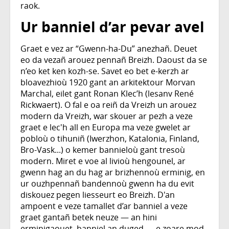
raok.
Ur banniel d’ar pevar avel
Graet e vez ar “Gwenn-ha-Du” anezhañ. Deuet
eo da vezañ arouez pennañ Breizh. Daoust da se
n’eo ket ken kozh-se. Savet eo bet e-kerzh ar
bloavezhioù 1920 gant an arkitektour Morvan
Marchal, eilet gant Ronan Klec’h (lesanv René
Rickwaert). O fal e oa reiñ da Vreizh un arouez
modern da Vreizh, war skouer ar pezh a veze
graet e lec'h all en Europa ma veze gwelet ar
pobloù o tihuniñ (Iwerzhon, Katalonia, Finland,
Bro-Vask...) o kemer bannieloù gant tresoù
modern. Miret e voe al livioù hengounel, ar
gwenn hag an du hag ar brizhennoù erminig, en
ur ouzhpennañ bandennoù gwenn ha du evit
diskouez pegen liesseurt eo Breizh. D'an
ampoent e veze tamallet d’ar banniel a veze
graet gantañ betek neuze — an hini
erminigaouet, banniel an duged — e zoare mod