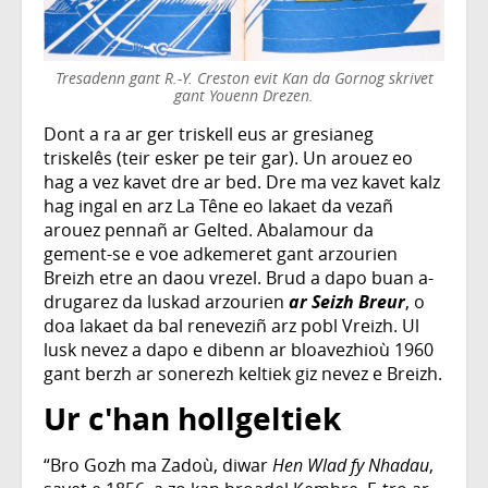
Tresadenn gant R.-Y. Creston evit Kan da Gornog skrivet
gant Youenn Drezen.
Dont a ra ar ger triskell eus ar gresianeg
triskelês (teir esker pe teir gar). Un arouez eo
hag a vez kavet dre ar bed. Dre ma vez kavet kalz
hag ingal en arz La Têne eo lakaet da vezañ
arouez pennañ ar Gelted. Abalamour da
gement-se e voe adkemeret gant arzourien
Breizh etre an daou vrezel. Brud a dapo buan a-
drugarez da luskad arzourien
ar Seizh Breur
, o
doa lakaet da bal reneveziñ arz pobl Vreizh. Ul
lusk nevez a dapo e dibenn ar bloavezhioù 1960
gant berzh ar sonerezh keltiek giz nevez e Breizh.
Ur c'han hollgeltiek
“Bro Gozh ma Zadoù, diwar
Hen Wlad fy Nhadau
,