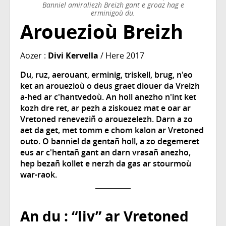
Banniel amiraliezh Breizh gant e groaz hag e
erminigoù du.
Arouezioù Breizh
Aozer :
Divi Kervella
/ Here 2017
Du, ruz, aerouant, erminig, triskell, brug, n'eo
ket an arouezioù o deus graet diouer da Vreizh
a-hed ar c'hantvedoù. An holl anezho n'int ket
kozh dre ret, ar pezh a ziskouez mat e oar ar
Vretoned reneveziñ o arouezelezh. Darn a zo
aet da get, met tomm e chom kalon ar Vretoned
outo. O banniel da gentañ holl, a zo degemeret
eus ar c'hentañ gant an darn vrasañ anezho,
hep bezañ kollet e nerzh da gas ar stourmoù
war-raok.
An du : “liv” ar Vretoned