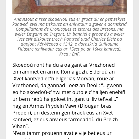
Anavezout a reer skouerioù eus er groaz du er pemzekvet
kantved, evel ma tiskouez an enlivadur a gaver e dornskrid
Compillations de Cronicques et Ystores des Bretons, ma
weler Emgann an Tregont. Ur banniel e groaz du a weler
ivez evit diskouez trec'h Paotred tuad Charlez Bleiz pa
dapjont Kêr-Wened e 1342, e dornskrid Guillaume
Fillastre (enlivadur eus ar 15vet pe ar 16vet kantved).
Kred : BnF.
Skoedoù ront ha du a oa gant ar Vrezhoned
enframmet en arme Roma gozh. E deroù an
IXvet kantved ec'h eilgerias Morvan, roue ar
Vrezhoned, da gannad Loeiz an Deol : “...gwenn
eo ho skoedoù-c'hwi met outo e c'halljen enebiñ
ur bern reoù ha goloet int gant ul liv teñval...”
hag en Armes Prydein Vawr (Diougan bras
Preden), un destenn gembraek eus an Xvet
kantved, ez eus anv eus “armeadoù du Breizh
Vihan”.
N'eus tamm prouenn avat e vije bet eus ur