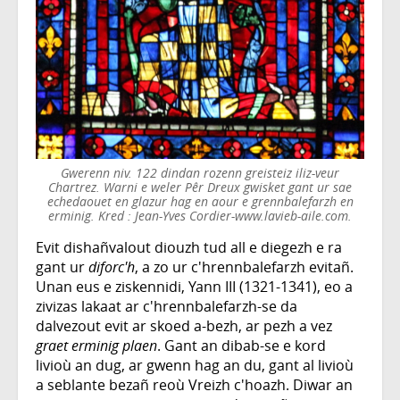
Gwerenn niv. 122 dindan rozenn greisteiz iliz-veur
Chartrez. Warni e weler Pêr Dreux gwisket gant ur sae
echedaouet en glazur hag en aour e grennbalefarzh en
erminig. Kred : Jean-Yves Cordier-www.lavieb-aile.com.
Evit dishañvalout diouzh tud all e diegezh e ra
gant ur
diforc'h
, a zo ur c'hrennbalefarzh evitañ.
Unan eus e ziskennidi, Yann III (1321-1341), eo a
zivizas lakaat ar c'hrennbalefarzh-se da
dalvezout evit ar skoed a-bezh, ar pezh a vez
graet erminig plaen
. Gant an dibab-se e kord
livioù an dug, ar gwenn hag an du, gant al livioù
a seblante bezañ reoù Vreizh c'hoazh. Diwar an