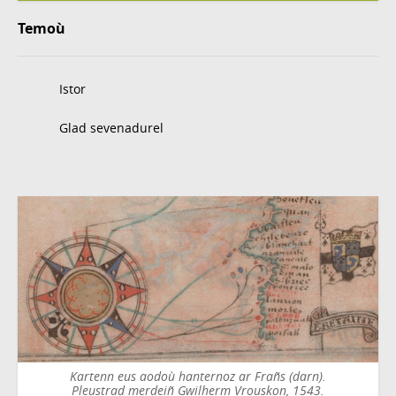
Temoù
Istor
Glad sevenadurel
Kartenn eus aodoù hanternoz ar Frañs (darn).
Pleustrad merdeiñ Gwilherm Vrouskon, 1543.