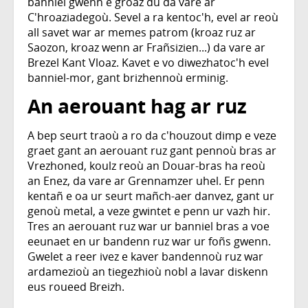
banniel gwenn e groaz du da vare ar
C'hroaziadegoù. Sevel a ra kentoc'h, evel ar reoù
all savet war ar memes patrom (kroaz ruz ar
Saozon, kroaz wenn ar Frañsizien...) da vare ar
Brezel Kant Vloaz. Kavet e vo diwezhatoc'h evel
banniel-mor, gant brizhennoù erminig.
An aerouant hag ar ruz
A bep seurt traoù a ro da c'houzout dimp e veze
graet gant an aerouant ruz gant pennoù bras ar
Vrezhoned, koulz reoù an Douar-bras ha reoù
an Enez, da vare ar Grennamzer uhel. Er penn
kentañ e oa ur seurt mañch-aer danvez, gant ur
genoù metal, a veze gwintet e penn ur vazh hir.
Tres an aerouant ruz war ur banniel bras a voe
eeunaet en ur bandenn ruz war ur foñs gwenn.
Gwelet a reer ivez e kaver bandennoù ruz war
ardamezioù an tiegezhioù nobl a lavar diskenn
eus roueed Breizh.