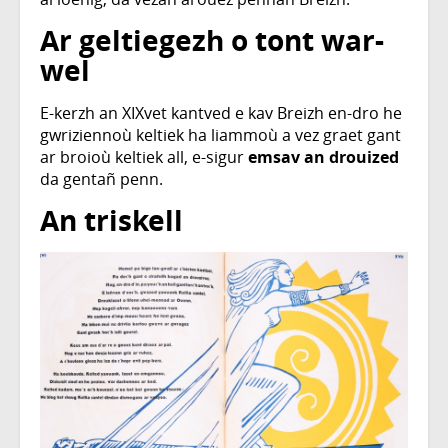
Ar geltiegezh o tont war-
wel
E-kerzh an XIXvet kantved e kav Breizh en-dro he
gwriziennoù keltiek ha liammoù a vez graet gant
ar broioù keltiek all, e-sigur
emsav an drouized
da gentañ penn.
An triskell