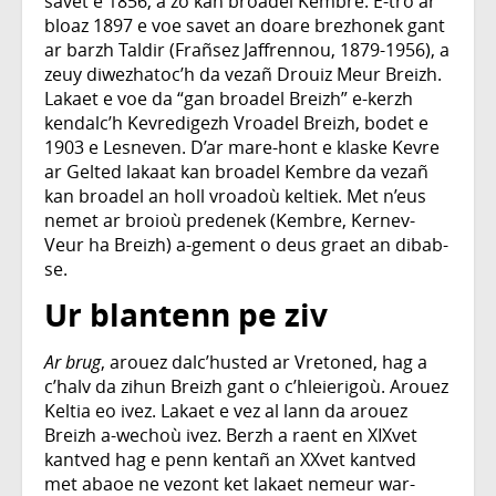
savet e 1856, a zo kan broadel Kembre. E-tro ar
bloaz 1897 e voe savet an doare brezhonek gant
ar barzh Taldir (Frañsez Jaffrennou, 1879-1956), a
zeuy diwezhatoc’h da vezañ Drouiz Meur Breizh.
Lakaet e voe da “gan broadel Breizh” e-kerzh
kendalc’h Kevredigezh Vroadel Breizh, bodet e
1903 e Lesneven. D’ar mare-hont e klaske Kevre
ar Gelted lakaat kan broadel Kembre da vezañ
kan broadel an holl vroadoù keltiek. Met n’eus
nemet ar broioù predenek (Kembre, Kernev-
Veur ha Breizh) a-gement o deus graet an dibab-
se.
Ur blantenn pe ziv
Ar brug
, arouez dalc’husted ar Vretoned, hag a
c’halv da zihun Breizh gant o c’hleierigoù. Arouez
Keltia eo ivez. Lakaet e vez al lann da arouez
Breizh a-wechoù ivez. Berzh a raent en XIXvet
kantved hag e penn kentañ an XXvet kantved
met abaoe ne vezont ket lakaet nemeur war-