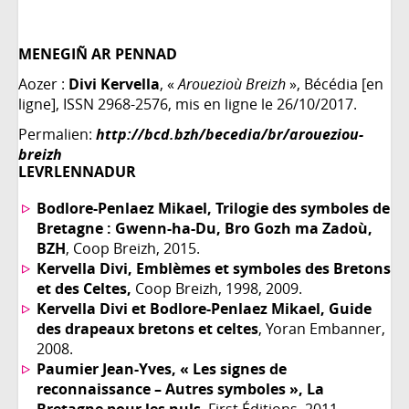
MENEGIÑ AR PENNAD
Aozer :
Divi Kervella
, «
Arouezioù Breizh
», Bécédia [en
ligne], ISSN 2968-2576, mis en ligne le 26/10/2017.
Permalien:
http://bcd.bzh/becedia/br/aroueziou-
breizh
LEVRLENNADUR
Bodlore-Penlaez Mikael, Trilogie des symboles de
Bretagne : Gwenn-ha-Du, Bro Gozh ma Zadoù,
BZH
, Coop Breizh, 2015.
Kervella Divi, Emblèmes et symboles des Bretons
et des Celtes,
Coop Breizh, 1998, 2009.
Kervella Divi et Bodlore-Penlaez Mikael, Guide
des drapeaux bretons et celtes
, Yoran Embanner,
2008.
Paumier Jean-Yves, « Les signes de
reconnaissance – Autres symboles », La
Bretagne pour les nuls
, First Éditions, 2011.