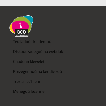
Teuliadoù dre demoù
Diskouezadegoù ha webdok
Chadenn klewelet
Prezegennoù ha kendivizoù
Tres al lec’hienn
Menegoù lezennel