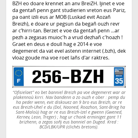
BZH eo doare krennet an anv BreiZH. Ijinet e voe
da gentañ penn gant studierien vreton eus Pariz,
pa oant izili eus ar MOB (Luskad evit Aozañ
Breizh), e doare ur pegsun da begañ ouzh revr
ar c’hirri-tan. Berzet e voe da gentañ penn ...ar
pezh a zegasas muioc'h a vrud dezhañ c'hoazh !
Graet en deus e doull hag e 2014 e voe
degemeret da vat evel astenn internet (.bzh), dek
vloaz goude ma voe roet lañs d'ar raktres.
“Ofisielaet” eo bet banniel Breizh pa voe degemeret war ar
plakennoù kirri. Nav bandenn a zo ouzh e ober : pemp du
ha peder wenn, evit diskouez an 9 bro eus Breizh, ar re
eus Breizh-Uhel e du (Dol, Naoned, Roazhon, Sant-Brieg ha
Sant-Maloù) hag ar re eus Breizh-Izel e gwenn (Gwened,
Kernev, Leon, Treger) ; hag ur c'honk erminiget gant 11
brizhenn, a zegas soñj eus banniel an Duged. Kred :
BCD/LBK/UPR (clichés bretons).