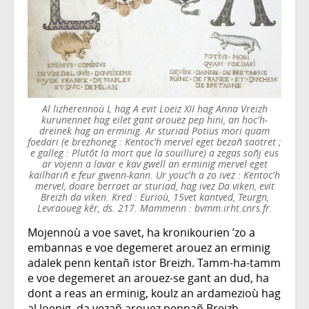
Al lizherennoù L hag A evit Loeiz XII hag Anna Vreizh
kurunennet hag eilet gant arouez pep hini, an hoc'h-
dreinek hag an erminig. Ar sturiad Potius mori quam
foedari (e brezhoneg : Kentoc'h mervel eget bezañ saotret ;
e galleg : Plutôt la mort que la souillure) a zegas soñj eus
ar vojenn a lavar e kav gwell an erminig mervel eget
kailhariñ e feur gwenn-kann. Ur youc'h a zo ivez : Kentoc'h
mervel, doare berraet ar sturiad, hag ivez Da viken, evit
Breizh da viken. Kred : Eurioù, 15vet kantved, Teurgn,
Levraoueg kêr, ds. 217. Mammenn : bvmm.irht.cnrs.fr.
Mojennoù a voe savet, ha kronikourien ’zo a
embannas e voe degemeret arouez an erminig
adalek penn kentañ istor Breizh. Tamm-ha-tamm
e voe degemeret an arouez-se gant an dud, ha
dont a reas an erminig, koulz an ardamezioù hag
al loenig, da vezañ arouez pennañ Breizh.