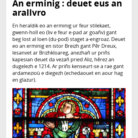
An erminig : deuet eus an
arallvro
En heraldik eo an erminig ur feur stilekaet,
gwenn-holl eo (liv e feur e-pad ar goañv) gant
beg lost al loen (du-pod) staget a-engroaz. Deuet
eo an erminig en istor Breizh gant Pêr Dreux,
lesanvet ar Brizhkloareg, anezhañ ur priñs
kapesian deuet da vezañ pried Aliz, hêrez an
dugelezh e 1214. Ar priñs kenseurt-se a rae gant
ardamezioù e diegezh (echedaouet en aour hag
en glazur).