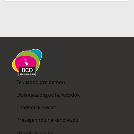
Teuliadoù dre demoù
Diskouezadegoù ha webdok
Chadenn klewelet
Prezegennoù ha kendivizoù
Tres al lec’hienn