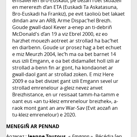
emsaverien Bro-Euskadi, pe bezañ roet skoazell
en mererezh d’an ETA (Euskadi Ta Askatasuna,
Bro-Euskadi ha Frankiz), pe evit taolioù bet lakaet
dindan anv an ARB, Arme Dispac’hel Breizh.
Goude gwall-daol Kever a-enep an ti-debriñ
McDonald's d’an 19 a viz Ebrel 2000, ez eo
harzhet mouezh aotreet ar strollad ha bac’het
en diarbenn. Goude ur prosez hag a bet echuet
e miz Meurzh 2004, lec’h ma oa bet barnet 14
eus izili Emgann, e oa bet didamallet holl izili ar
strollad a-benn fin ar gont, ha kondaonet ar
gwall-daol gant ar strollad zoken. E miz Here
2009 e oa bet divizet gant izili Emgann sevel ur
strollad emrenelour a-gleiz nevez anvet
Breizhistance, en ur resisaat tamm-ha-tamm e
oant eus «an tu-kleiz emrenelour breizhek», a-
raok mont gant an anv War-Sav (Evit aozañ an
tu-kleiz emrenelour) e 2020.
MENEGIÑ AR PENNAD
Aozerez :
Jeanne Toutous
, «
Emgann
», Bécédia [en