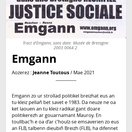
Tract d'Emgann, sans date. Musée de Bretagne:
2003.0064.2.
Emgann
Aozerez :
Jeanne Toutous
/ Mae 2021
Emgann zo ur strollad politikel breizhat eus an
tu-kleiz pellañ bet savet e 1983. Da neuze ne oa
ket laouen an tu kleiz radikal gant doare
politikerezh ar gouarnamant Mauroy. En
toullbac’h e oa d’ar c’houlz-se emsaverien zo eus
an FLB, talbenn dieubiñ Breizh (FLB), ha difennet