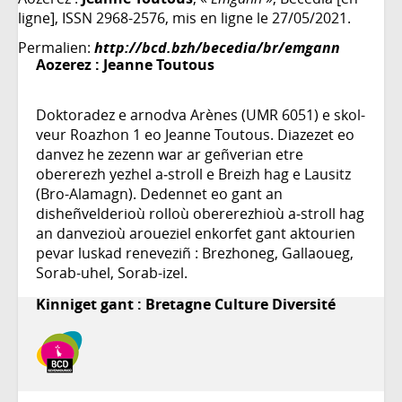
ligne], ISSN 2968-2576, mis en ligne le 27/05/2021.
Permalien:
http://bcd.bzh/becedia/br/emgann
Aozerez :
Jeanne Toutous
Doktoradez e arnodva Arènes (UMR 6051) e skol-
veur Roazhon 1 eo Jeanne Toutous. Diazezet eo
danvez he zezenn war ar geñverian etre
obererezh yezhel a‑stroll e Breizh hag e Lausitz
(Bro-Alamagn). Dedennet eo gant an
disheñvelderioù rolloù obererezhioù a‑stroll hag
an danvezioù aroueziel enkorfet gant aktourien
pevar luskad reneveziñ : Brezhoneg, Gallaoueg,
Sorab-uhel, Sorab-izel.
Kinniget gant : Bretagne Culture Diversité