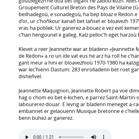
gouiziegezh he doa bet digant he zadoù-kozh. Alies 
Groupement Culturel Breton des Pays de Vilaine (G
beilhadegoù, e sonadegoù, ha bep bloaz e Redon e
d’or, ur c’hoñkour kanañ bet lañset er bloavezh 197
vras ha poblek. Ur ganerez a-bouez e vez evit kement
c’han hengounel e galleg. Kalz pelloc’h eget harzo
Klevet a reer Jeannette war ar bladenn «Jeannette
de Redon» a ro un ide vat eus he arz ha roll he c’h
gant meur a hini er bloavezhioù 1970-1980 ha kalzig
war lec’hienn Dastum: 283 enrolladenn bet roet g
disheñvel.
Jeannette Maquignon, Jeannette Robert pa voe dimez
hag o chom eo bet e-kichen, e parrez Saint-Martin-s
labourerez-douar. E levrig ar bladenn meneget a-r
embannet er gelaouenn Musique bretonne e c’hell
benn buhez ar ganerez.