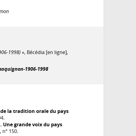
ignon
906-1998)
», Bécédia [en ligne],
maquignon-1906-1998
e la tradition orale du pays
4.
. Une grande voix du pays
 n° 150.