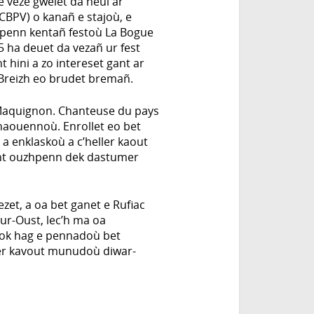
e veze gwelet da heul ar
CBPV) o kanañ e stajoù, e
 penn kentañ festoù La Bogue
5 ha deuet da vezañ ur fest
 hini a zo intereset gant ar
ù Breizh eo brudet bremañ.
 Maquignon. Chanteuse du pays
anaouennoù. Enrollet eo bet
 a enklaskoù a c’heller kaout
ant ouzhpenn dek dastumer
et, a oa bet ganet e Rufiac
ur-Oust, lec’h ma oa
aok hag e pennadoù bet
er kavout munudoù diwar-