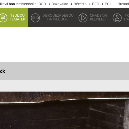
kavit hon lec’hiennoù :
BCD
•
Bazhvalan
•
Bécédia
•
BED
•
PCI
-
Bretan
TEULIOÙ
DISKOUEZADEGOÙ
CHADENN
P
TEMATEK
HA WEBDOK
KLEWELET
HA
ck