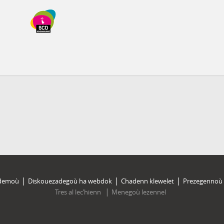
 demoù
Diskouezadegoù ha webdok
Chadenn klewelet
Prezegennoù 
Tres al lec’hienn
Menegoù lezennel