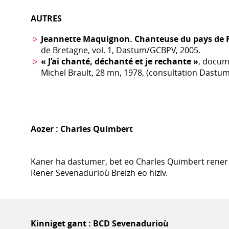
AUTRES
Jeannette Maquignon. Chanteuse du pays de
de Bretagne, vol. 1, Dastum/GCBPV, 2005.
« J’ai chanté, déchanté et je rechante »
, docum
Michel Brault, 28 mn, 1978, (consultation Dastum
Aozer :
Charles Quimbert
Kaner ha dastumer, bet eo Charles Quimbert rener
Rener Sevenadurioù Breizh eo hiziv.
Kinniget gant : BCD Sevenadurioù