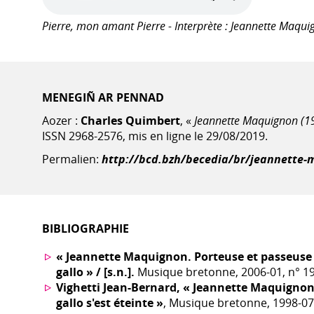
Pierre, mon amant Pierre - Interprète : Jeannette Maqu
MENEGIÑ AR PENNAD
Aozer :
Charles Quimbert
, «
Jeannette Maquignon (1
ISSN 2968-2576, mis en ligne le 29/08/2019.
Permalien:
http://bcd.bzh/becedia/br/jeannette-
BIBLIOGRAPHIE
« Jeannette Maquignon. Porteuse et passeuse d
gallo » / [s.n.].
Musique bretonne, 2006-01, n° 19
Vighetti Jean-Bernard, « Jeannette Maquignon
gallo s'est éteinte »
, Musique bretonne, 1998-07,