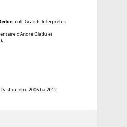
 Redon
, coll. Grands Interprètes
entaire d’André Gladu et
).
 Dastum etre 2006 ha 2012.