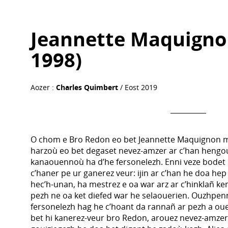
Jeannette Maquigno
1998)
Aozer :
Charles Quimbert
/ Eost 2019
O chom e Bro Redon eo bet Jeannette Maquignon met
harzoù eo bet degaset nevez-amzer ar c’han hengoun
kanaouennoù ha d’he fersonelezh. Enni veze bodet 
c’haner pe ur ganerez veur: ijin ar c’han he doa hep
hec’h-unan, ha mestrez e oa war arz ar c’hinklañ ke
pezh ne oa ket diefed war he selaouerien. Ouzhpen
fersonelezh hag he c’hoant da rannañ ar pezh a ou
bet hi kanerez-veur bro Redon, arouez nevez-amzer