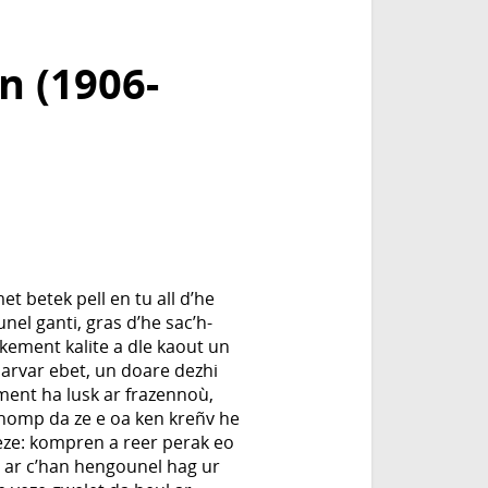
n (1906-
 betek pell en tu all d’he
el ganti, gras d’he sac’h-
kement kalite a dle kaout un
 arvar ebet, un doare dezhi
ment ha lusk ar frazennoù,
nomp da ze e oa ken kreñv he
eze: kompren a reer perak eo
 ar c’han hengounel hag ur