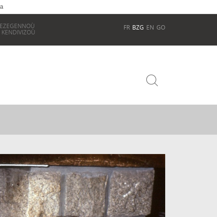
ia
REZEGENNOÙ
FR
BZG
EN
GO
 KENDIVIZOÙ