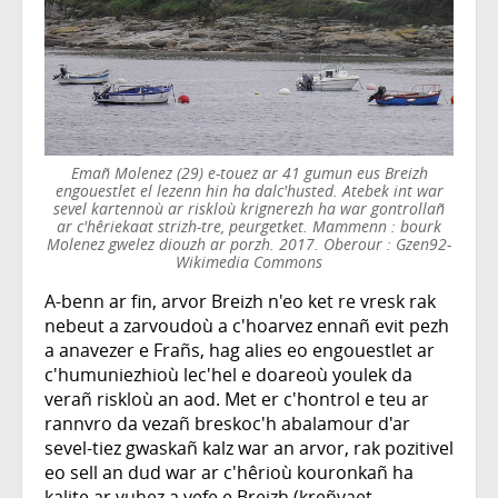
Emañ Molenez (29) e-touez ar 41 gumun eus Breizh
engouestlet el lezenn hin ha dalc'husted. Atebek int war
sevel kartennoù ar riskloù krignerezh ha war gontrollañ
ar c'hêriekaat strizh-tre, peurgetket. Mammenn : bourk
Molenez gwelez diouzh ar porzh. 2017. Oberour : Gzen92-
Wikimedia Commons
A-benn ar fin, arvor Breizh n'eo ket re vresk rak
nebeut a zarvoudoù a c'hoarvez ennañ evit pezh
a anavezer e Frañs, hag alies eo engouestlet ar
c'humuniezhioù lec'hel e doareoù youlek da
verañ riskloù an aod. Met er c'hontrol e teu ar
rannvro da vezañ breskoc'h abalamour d'ar
sevel-tiez gwaskañ kalz war an arvor, rak pozitivel
eo sell an dud war ar c'hêrioù kouronkañ ha
kalite ar vuhez a vefe e Breizh (kreñvaet