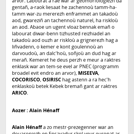
arvor. Labourat a rae war ar geomorfologiezh da
gentañ, a-raok liesaat he zachennoù tamm-ha-
tamm war-zu mererezh enframmet an takadoù
aod, gwareziñ an tachennoù naturel, ha riskloù
an aod. Abaoe un ugent vloaz bennak emañ o
labourat diwar-benn tizhusted reizhiadel an
takadoù aod ouzh ar riskloù a grignerezh hag a
liñvadenn, o kemer e kont goulennoù an
darvoudoù, an dalc'hoù, soñjoù an dud hag ar
merañ. Kemeret he deus perzh e meur a raktres
enklask war an tem-se evel ar PNEC (programm
broadel evit endro an arvor),
MISEEVA
,
COCORISCO
,
OSIRISC
hag astenn a ra hec'h
enklaskoù betek Kebek bremañ gant ar raktres
ARICO
.
Aozer :
Alain Hénaff
Alain Hénaff
a zo mestr-prezegenner war an
douaroniezh en Ensavadur skol-veur europat ar