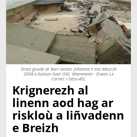
Drast goude ar barr-amzer Johanna e miz Meurzh
2008 e kumun Gavr (56). Mammenn : Erwan Le
Cornec / Géos-AEL
Krignerezh al
linenn aod hag ar
riskloù a liñvadenn
e Breizh