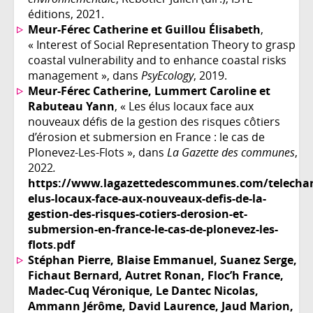
éditions, 2021.
Meur-Férec Catherine et Guillou Élisabeth
,
« Interest of Social Representation Theory to grasp
coastal vulnerability and to enhance coastal risks
management », dans
PsyEcology
, 2019.
Meur-Férec Catherine, Lummert Caroline et
Rabuteau Yann
, « Les élus locaux face aux
nouveaux défis de la gestion des risques côtiers
d’érosion et submersion en France : le cas de
Plonevez-Les-Flots », dans
La Gazette des communes
,
2022
.
https://www.lagazettedescommunes.com/telechar
elus-locaux-face-aux-nouveaux-defis-de-la-
gestion-des-risques-cotiers-derosion-et-
submersion-en-france-le-cas-de-plonevez-les-
flots.pdf
Stéphan Pierre, Blaise Emmanuel, Suanez Serge,
Fichaut Bernard, Autret Ronan, Floc’h France,
Madec-Cuq Véronique, Le Dantec Nicolas,
Ammann Jérôme, David Laurence, Jaud Marion,