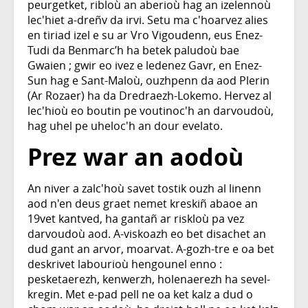
peurgetket, ribloù an aberioù hag an izelennoù
lec'hiet a-dreñv da irvi. Setu ma c'hoarvez alies
en tiriad izel e su ar Vro Vigoudenn, eus Enez-
Tudi da Benmarc’h ha betek paludoù bae
Gwaien ; gwir eo ivez e ledenez Gavr, en Enez-
Sun hag e Sant-Maloù, ouzhpenn da aod Plerin
(Ar Rozaer) ha da Dredraezh-Lokemo. Hervez al
lec'hioù eo boutin pe voutinoc'h an darvoudoù,
hag uhel pe uheloc'h an dour evelato.
Prez war an aodoù
An niver a zalc'hoù savet tostik ouzh al linenn
aod n'en deus graet nemet kreskiñ abaoe an
19vet kantved, ha gantañ ar riskloù pa vez
darvoudoù aod. A-viskoazh eo bet disachet an
dud gant an arvor, moarvat. A-gozh-tre e oa bet
deskrivet labourioù hengounel enno :
pesketaerezh, kenwerzh, holenaerezh ha sevel-
kregin. Met e-pad pell ne oa ket kalz a dud o