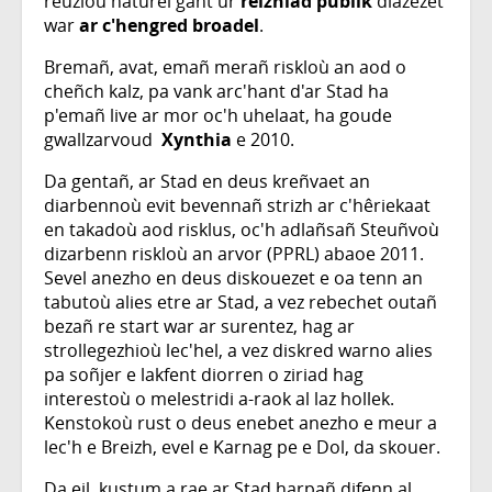
reuzioù naturel gant ur
reizhiad publik
diazezet
war
ar c'hengred broadel
.
Bremañ, avat, emañ merañ riskloù an aod o
cheñch kalz, pa vank arc'hant d'ar Stad ha
p'emañ live ar mor oc'h uhelaat, ha goude
gwallzarvoud
Xynthia
e 2010.
Da gentañ, ar Stad en deus kreñvaet an
diarbennoù evit bevennañ strizh ar c'hêriekaat
en takadoù aod risklus, oc'h adlañsañ Steuñvoù
dizarbenn riskloù an arvor (PPRL) abaoe 2011.
Sevel anezho en deus diskouezet e oa tenn an
tabutoù alies etre ar Stad, a vez rebechet outañ
bezañ re start war ar surentez, hag ar
strollegezhioù lec'hel, a vez diskred warno alies
pa soñjer e lakfent diorren o ziriad hag
interestoù o melestridi a-raok al laz hollek.
Kenstokoù rust o deus enebet anezho e meur a
lec'h e Breizh, evel e Karnag pe e Dol, da skouer.
Da eil, kustum a rae ar Stad harpañ difenn al