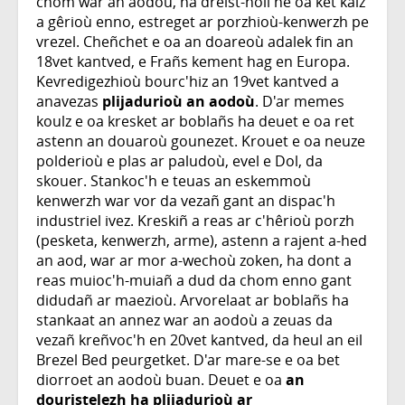
chom war an aodoù, ha dreist-holl ne oa ket kalz
a gêrioù enno, estreget ar porzhioù-kenwerzh pe
vrezel. Cheñchet e oa an doareoù adalek fin an
18vet kantved, e Frañs kement hag en Europa.
Kevredigezhioù bourc'hiz an 19vet kantved a
anavezas
plijadurioù an aodoù
. D'ar memes
koulz e oa kresket ar boblañs ha deuet e oa ret
astenn an douaroù gounezet. Krouet e oa neuze
polderioù e plas ar paludoù, evel e Dol, da
skouer. Stankoc'h e teuas an eskemmoù
kenwerzh war vor da vezañ gant an dispac'h
industriel ivez. Kreskiñ a reas ar c'hêrioù porzh
(pesketa, kenwerzh, arme), astenn a rajent a-hed
an aod, war ar mor a-wechoù zoken, ha dont a
reas muioc'h-muiañ a dud da chom enno gant
didudañ ar maezioù. Arvorelaat ar boblañs ha
stankaat an annez war an aodoù a zeuas da
vezañ kreñvoc'h en 20vet kantved, da heul an eil
Brezel Bed peurgetket. D'ar mare-se e oa bet
diorroet an aodoù buan. Deuet e oa
an
douristelezh ha plijadurioù ar