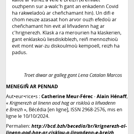
ouzhpenn sur a-walc'h gant an enkadenn Covid
ha rakweladoù ar cheñchamant hin). Un difi e
chom neuze azasaat hon arvor ouzh efedoù ar
cheñchamant hin evit al liñvadenn hag ar
c'hrignerezh. Klask a ra merourien ha klaskerien,
gant enklaskoù liesdiskiblezh, reiñ mennozhioù
evit mont war-zu diskoulmoù kempoell, reizh ha
padus.
Troet diwar ar galleg gant Lena Catalan Marcos
MENEGIÑ AR PENNAD
Aut•eur•rice•s :
Catherine Meur-Férec
-
Alain Hénaff
,
«
Krignerezh al linenn aod hag ar riskloù a liñvadenn
e Breizh
», Bécédia [en ligne], ISSN 2968-2576, mis en
ligne le 10/10/2024.
Permalien:
http://bcd.bzh/becedia/br/krignerezh-al-
linenn-aod-hag-ar-risklou-a-linvadenn-e-breizh