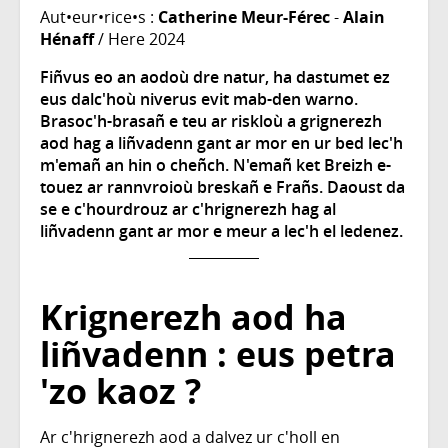
Aut•eur•rice•s :
Catherine Meur-Férec
-
Alain
Hénaff
/ Here 2024
Fiñvus eo an aodoù dre natur, ha dastumet ez
eus dalc'hoù niverus evit mab-den warno.
Brasoc'h-brasañ e teu ar riskloù a grignerezh
aod hag a liñvadenn gant ar mor en ur bed lec'h
m'emañ an hin o cheñch. N'emañ ket Breizh e-
touez ar rannvroioù breskañ e Frañs. Daoust da
se e c'hourdrouz ar c'hrignerezh hag al
liñvadenn gant ar mor e meur a lec'h el ledenez.
Krignerezh aod ha
liñvadenn : eus petra
'zo kaoz ?
Ar c'hrignerezh aod a dalvez ur c'holl en