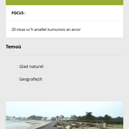
FOCUS :
20 vloaz oc'h arsellet kumunioù an arvor
Temoù
Glad naturel
Geografiezh