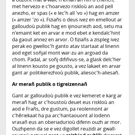
met hervezo e c'hoarvezo riskloù an aod pell
anezho, er spas (« e lec'h all 'vo ») hag en amzer
(« amzer 'zo »). Fiziañs o deus ivez en emellout ar
galloudoù publik hag en ijinouriezh aod, setu ma
n'emaint ket en arvar e mod ebet e kendalc'hint
da gaout annez en arvor. O fiziañs a zispleg ivez
perak eo gwelloc'h ganto atav startaat al linenn
aod eget soñjal mont war-zu an argoad da
chom. Padal, ar soñj difiñvus-se, a glask delc'her
al linenn kousto pe gousto, a vez lakaet en arvar
gant ar politikerezhioù publik, aliesoc'h-aliesañ.
Ar merañ publik o tigreizennañ
Gant ar galloudoù publik e vez kemeret e karg ar
merañ hag ar c'houstoù deuet eus riskloù an
aod e Frañs, dre gustum, pa reolennont ar
c'hêriekaat ha pa arc'hantaouont al lodenn
vrasañ eus an oberiadurioù difenn ouzh ar mor.
Ouzhpenn da se e vez digollet reuzidi ar gwall-