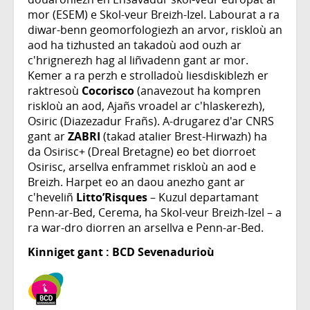
mor (ESEM) e Skol-veur Breizh-Izel. Labourat a ra
diwar-benn geomorfologiezh an arvor, riskloù an
aod ha tizhusted an takadoù aod ouzh ar
c'hrignerezh hag al liñvadenn gant ar mor.
Kemer a ra perzh e strolladoù liesdiskiblezh er
raktresoù
Cocorisco
(anavezout ha kompren
riskloù an aod, Ajañs vroadel ar c'hlaskerezh),
Osiric (Diazezadur Frañs). A-drugarez d'ar CNRS
gant ar
ZABRI
(takad atalier Brest-Hirwazh) ha
da Osirisc+ (Dreal Bretagne) eo bet diorroet
Osirisc, arsellva enframmet riskloù an aod e
Breizh. Harpet eo an daou anezho gant ar
c'heveliñ
Litto’Risques
– Kuzul departamant
Penn-ar-Bed, Cerema, ha Skol-veur Breizh-Izel – a
ra war-dro diorren an arsellva e Penn-ar-Bed.
Kinniget gant : BCD Sevenadurioù