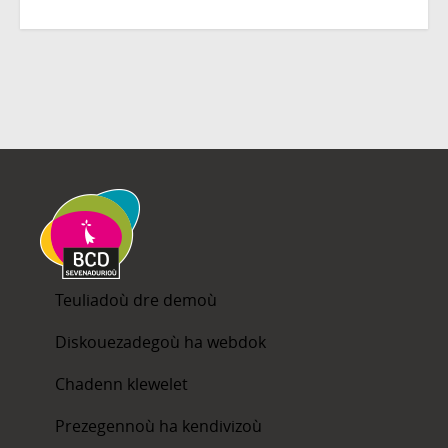
Teuliadoù dre demoù
Diskouezadegoù ha webdok
Chadenn klewelet
Prezegennoù ha kendivizoù