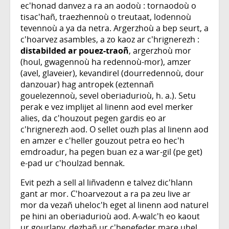
ec'honad danvez a ra an aodoù : tornaodoù o
tisac'hañ, traezhennoù o treutaat, lodennoù
tevennoù a ya da netra. Argerzhoù a bep seurt, a
c'hoarvez asambles, a zo kaoz ar c'hrignerezh :
distabilded ar pouez-traoñ
, argerzhoù mor
(houl, gwagennoù ha redennoù-mor), amzer
(avel, glaveier), kevandirel (dourredennoù, dour
danzouar) hag antropek (eztennañ
gouelezennoù, sevel oberiadurioù, h. a.). Setu
perak e vez implijet al linenn aod evel merker
alies, da c'houzout pegen gardis eo ar
c'hrignerezh aod. O sellet ouzh plas al linenn aod
en amzer e c'heller gouzout petra eo hec'h
emdroadur, ha pegen buan ez a war-gil (pe get)
e-pad ur c'houlzad bennak.
Evit pezh a sell al liñvadenn e talvez dic'hlann
gant ar mor. C'hoarvezout a ra pa zeu live ar
mor da vezañ uheloc'h eget al linenn aod naturel
pe hini an oberiadurioù aod. A-walc'h eo kaout
ur gourlanv, dezhañ ur c'henefeder mare uhel,