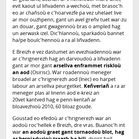
evit kaout ul liñvadenn a-wechoù, met brasoc'h
eo ar chañsoù e c'hoarvezfe pa vez uhelaet live
ar mor ouzhpenn, gant un avel greñv tuet war-zu
an douar, gant gwagennoù bras o ampled hag
un aerwask izel. Dic'hlannoù, sparkadoù bannet
ha/pe boulc'hennoù a ra al liñvadenn.
E Breizh e vez dastumet an evezhiadennoù war
ar c'hrignerezh hag an darvoudoù a liñvadenn
gant ar mor gant
arsellva enframmet riskloù
an aod
(Osirisc). War roadennoù meneger
broadel ar c'hrignerezh aod (Inec) eo harpet
labour an arsellva peurgetket.
Keñveriañ
a ra ar
meneger plas al linenn aod e-kreiz an
20vet kantved hag e penn-kentañ ar
bloavezhioù 2010, 60 bloaz goude.
Goustad eo efedoù ar c'hrignerezh war an
aodoù roc'hellek e Breizh, dre vras. Buanoc'h int
war
an aodoù graet gant tornaodoù blot, hag
ar berniadurioù traezh ha bili
, dreist-holl.