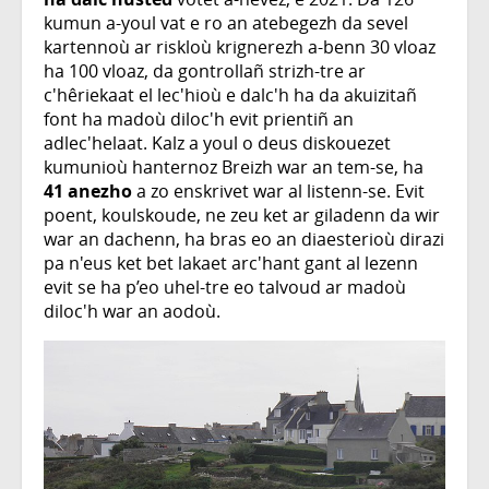
kumun a-youl vat e ro an atebegezh da sevel
kartennoù ar riskloù krignerezh a-benn 30 vloaz
ha 100 vloaz, da gontrollañ strizh-tre ar
c'hêriekaat el lec'hioù e dalc'h ha da akuizitañ
font ha madoù diloc'h evit prientiñ an
adlec'helaat. Kalz a youl o deus diskouezet
kumunioù hanternoz Breizh war an tem-se, ha
41 anezho
a zo enskrivet war al listenn-se. Evit
poent, koulskoude, ne zeu ket ar giladenn da wir
war an dachenn, ha bras eo an diaesterioù dirazi
pa n'eus ket bet lakaet arc'hant gant al lezenn
evit se ha p’eo uhel-tre eo talvoud ar madoù
diloc'h war an aodoù.