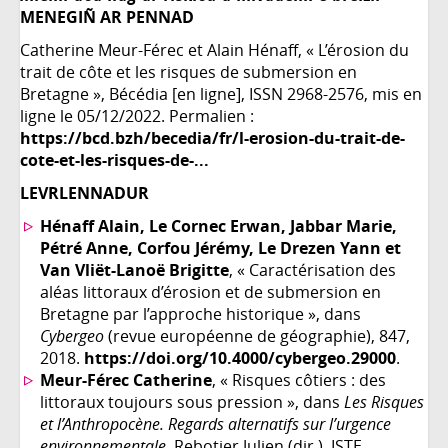
MENEGIÑ AR PENNAD
Catherine Meur-Férec et Alain Hénaff, « L’érosion du
trait de côte et les risques de submersion en
Bretagne », Bécédia [en ligne], ISSN 2968-2576, mis en
ligne le 05/12/2022. Permalien :
https://bcd.bzh/becedia/fr/l-erosion-du-trait-de-
cote-et-les-risques-de-...
LEVRLENNADUR
Hénaff
Alain,
Le Cornec
Erwan,
Jabbar
Marie,
Pétré
Anne,
Corfou
Jérémy,
Le Drezen
Yann et
Van Vliët-Lanoë Brigitte
, « Caractérisation des
aléas littoraux d’érosion et de submersion en
Bretagne par l’approche historique », dans
Cybergeo
(revue européenne de géographie), 847,
2018.
https://doi.org/10.4000/cybergeo.29000
.
Meur-Férec Catherine
, « Risques côtiers : des
littoraux toujours sous pression », dans
Les Risques
et l’Anthropocène. Regards alternatifs sur l’urgence
environnementale
, Rebotier Julien (dir.), ISTE