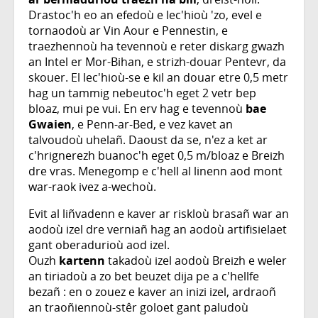
Drastoc'h eo an efedoù e lec'hioù 'zo, evel e
tornaodoù ar Vin Aour e Pennestin, e
traezhennoù ha tevennoù e reter diskarg gwazh
an Intel er Mor-Bihan, e strizh-douar Pentevr, da
skouer. El lec'hioù-se e kil an douar etre 0,5 metr
hag un tammig nebeutoc'h eget 2 vetr bep
bloaz, mui pe vui. En erv hag e tevennoù
bae
Gwaien
, e Penn-ar-Bed, e vez kavet an
talvoudoù uhelañ. Daoust da se, n'ez a ket ar
c'hrignerezh buanoc'h eget 0,5 m/bloaz e Breizh
dre vras. Menegomp e c'hell al linenn aod mont
war-raok ivez a-wechoù.
Evit al liñvadenn e kaver ar riskloù brasañ war an
aodoù izel dre verniañ hag an aodoù artifisielaet
gant oberadurioù aod izel.
Ouzh
kartenn
takadoù izel aodoù Breizh e weler
an tiriadoù a zo bet beuzet dija pe a c'hellfe
bezañ : en o zouez e kaver an inizi izel, ardraoñ
an traoñiennoù-stêr goloet gant paludoù