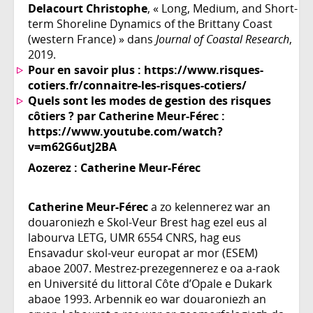
Delacourt Christophe
, « Long, Medium, and Short-
term Shoreline Dynamics of the Brittany Coast
(western France) » dans
Journal of Coastal Research
,
2019.
Pour en savoir plus :
https://www.risques-
cotiers.fr/connaitre-les-risques-cotiers/
Quels sont les modes de gestion des risques
côtiers ? par Catherine Meur-Férec :
https://www.youtube.com/watch?
v=m62G6utJ2BA
Aozerez :
Catherine Meur-Férec
Catherine Meur-Férec
a zo kelennerez war an
douaroniezh e Skol-Veur Brest hag ezel eus al
labourva LETG, UMR 6554 CNRS, hag eus
Ensavadur skol-veur europat ar mor (ESEM)
abaoe 2007. Mestrez-prezegennerez e oa a-raok
en Université du littoral Côte d’Opale e Dukark
abaoe 1993. Arbennik eo war douaroniezh an