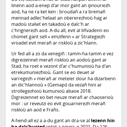
linenn aod a-enep d'ar mor gant an ijinouriezh
aod, ha ne ra ket ken : broudañ a ra bremañ
mennad adlec'helaat an obererezhioù hag ar
madoù staliet en takadoù e dalc'h ar
c'hrignerezh aod. A-du all, evit al liñvadenn eo
chomet gant sell « emzifenn » ar Strategiezh
vroadel evit merañ ar riskloù a zic'hlann.
Ur fed all a zo da venegiñ : tamm-ha-tamm e vez
digreizennet merañ riskloù an aodoù gant ar
Stad, ha roet e vezont d'ar c'humunioù ha d'an
etrekumuniezhioù. Gant se eo deuet ar
varregezh « merañ ar meteier dour ha dizarbenn
an dic'hlannoù » (Gemapi) da vezañ hini ar
strollegezhioù kumunioù abaoe 2018.
Digreizennet eo bet neuze merañ ar chaoserioù
mor : ur reveulzi eo evit gouarnerezh merañ
riskloù an aod e Frañs.
A-hend-all ez a a-du gant an dra-se al
lezenn hin
ha dalc'husted
votet a-nevez, e 2021. Da 126