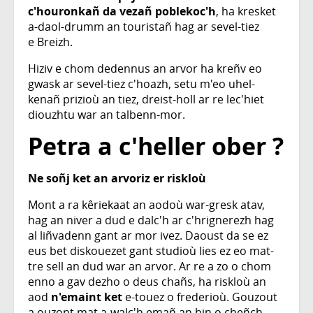
c'houronkañ da vezañ poblekoc'h
, ha kresket
a-daol-drumm an touristañ hag ar sevel-tiez
e Breizh.
Hiziv e chom dedennus an arvor ha kreñv eo
gwask ar sevel-tiez c'hoazh, setu m'eo uhel-
kenañ prizioù an tiez, dreist-holl ar re lec'hiet
diouzhtu war an talbenn-mor.
Petra a c'heller ober ?
Ne soñj ket an arvoriz er riskloù
Mont a ra kêriekaat an aodoù war-gresk atav,
hag an niver a dud e dalc'h ar c'hrignerezh hag
al liñvadenn gant ar mor ivez. Daoust da se ez
eus bet diskouezet gant studioù lies ez eo mat-
tre sell an dud war an arvor. Ar re a zo o chom
enno a gav dezho o deus chañs, ha riskloù an
aod
n'emaint ket
e-touez o frederioù. Gouzout
a ouzont mat a-walc'h emañ an hin o cheñch,