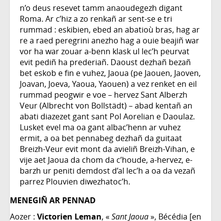
n’o deus resevet tamm anaoudegezh digant
Roma. Ar c’hiz a zo renkañ ar sent-se e tri
rummad : eskibien, ebed an abatioù bras, hag ar
re a raed peregrini anezho hag a ouie beajiñ war
vor ha war zouar a-benn klask ul lec’h peurvat
evit pediñ ha prederiañ. Daoust dezhañ bezañ
bet eskob e fin e vuhez, Jaoua (pe Jaouen, Jaoven,
Joavan, Joeva, Yaoua, Yaouen) a vez renket en eil
rummad peogwir e voe – hervez Sant Alberzh
Veur (Albrecht von Bollstädt) – abad kentañ an
abati diazezet gant sant Pol Aorelian e Daoulaz.
Lusket evel ma oa gant albac’henn ar vuhez
ermit, a oa bet pennabeg dezhañ da guitaat
Breizh-Veur evit mont da avieliñ Breizh-Vihan, e
vije aet Jaoua da chom da c’houde, a-hervez, e-
barzh ur peniti demdost d’al lec’h a oa da vezañ
parrez Plouvien diwezhatoc’h.
MENEGIÑ AR PENNAD
Aozer :
Victorien Leman
, «
Sant Jaoua
», Bécédia [en