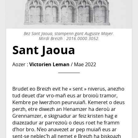
Bez Sant Jaoua, stampenn gant Auguste Mayer.
Mirdi Breizh : 2016.0000.3052.
Sant Jaoua
Aozer :
Victorien Leman
/ Mae 2022
Brudet eo Breizh evit he « sent » niverus, anezho
tud deuet d’ar vro-mañ eus ar broioù tramor,
Kembre pe Iwerzhon peurvuiañ. Kemeret o deus
perzh, etre diwezh an Henamzer ha deroù ar
Grennamzer, e skignadur ar feiz kristen hag e
diazezadur ar parrezioù o deus roet he framm
d’hor bro. N’eo anavezet ar pep muiañ eus ar
sent-se neblec’h all nemet e Breizh ha biskoazh