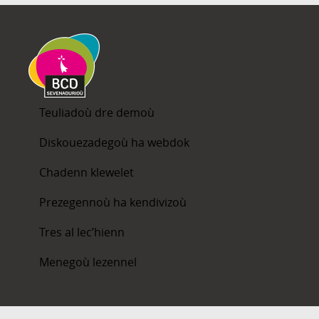
Teuliadoù dre demoù
Diskouezadegoù ha webdok
Chadenn klewelet
Prezegennoù ha kendivizoù
Tres al lec’hienn
Menegoù lezennel