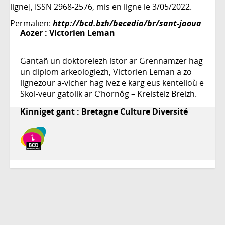
ligne], ISSN 2968-2576, mis en ligne le 3/05/2022.
Permalien:
http://bcd.bzh/becedia/br/sant-jaoua
Aozer :
Victorien Leman
Gantañ un doktorelezh istor ar Grennamzer hag
un diplom arkeologiezh, Victorien Leman a zo
lignezour a-vicher hag ivez e karg eus kentelioù e
Skol-veur gatolik ar C’hornôg – Kreisteiz Breizh.
Kinniget gant : Bretagne Culture Diversité