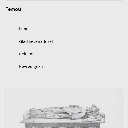
Temoù
Istor
Glad sevenadurel
Relijion
Kevredigezh