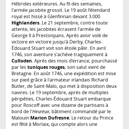
Hébrides extérieures. Au fil des semaines,
l'armée jacobite grossit. Le 19 août l’étendard
royal est hissé à Glenfinnan devant 3.000
Highlanders
. Le 21 septembre, contre toute
attente, les jacobites écrasent l'armée de
George II à Prestonpans. Après avoir volé de
victoire en victoire jusqu'à Derby, Charles-
Édouard Stuart voit son étoile pâlir. En avril
1746, son aventure s'achève tragiquement à
Culloden
. Après des mois d’errance, pourchassé
par les
tuniques rouges
, son salut vient de
Bretagne. En août 1746, une expédition est mise
sur pied grâce à l'armateur irlandais Richard
Butler, de Saint-Malo, qui met à disposition deux
navires. Le 19 septembre, après de multiples
péripéties, Charles-Édouard Stuart embarque
pour Roscoff avec une dizaine de partisans à
bord de l'
Heureux
, bâtiment commandé par le
Malouin
Marion Dufresne
. Le retour du Prince
est fêté à Morlaix, qui compte alors une