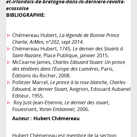
et-irlandais-de-bretagne-dans-la-derniere-revolte-
ecossaise
BIBLIOGRAPHIE:
Chémereau Hubert,
La légende de Bonnie Prince
Charlie, ArMen, n°202, sept 2014
.
Chémereau Hubert,
1745, Le dernier des Stuarts à
Saint-Nazaire
, Place Publique, janvier 2015.
McCearne James,
Charles Edouard Stuart: Un prince
des ténèbres dans l'Europe des Lumières
, Paris,
Éditions du Rocher, 2008.
Pollitzer Marcel,
Le prince à la rose blanche, Charles-
Edouard, le dernier Stuart,
Avignon, Edouard Aubanel
Editeur, 1955.
Roy Just-Jean-Etienne,
Le dernier des stuart
,
Fouesnant,
Yoran Embanner,
2006.
Auteur :
Hubert Chémereau
Hubert Chémereau est membre de la section