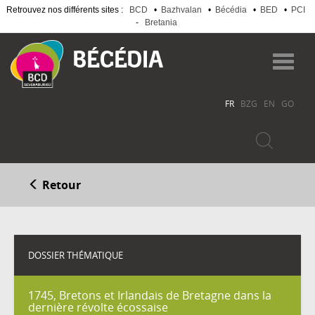
Retrouvez nos différents sites :
BCD
•
Bazhvalan
•
Bécédia
•
BED
•
PCI
-
Bretania
Aller
au
Toggl
contenu
navig
principal
FR
BZG
EN
GO
Retour
DOSSIER THÉMATIQUE
1745, Bretons et Irlandais de Bretagne dans la
dernière révolte écossaise