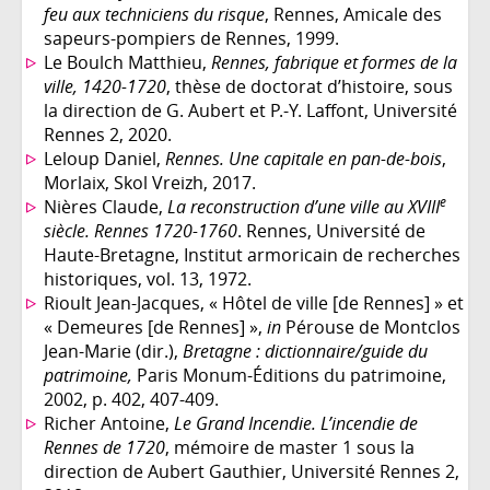
feu aux techniciens du risque
, Rennes, Amicale des
sapeurs-pompiers de Rennes, 1999.
Le Boulch Matthieu,
Rennes, fabrique et formes de la
ville, 1420-1720
, thèse de doctorat d’histoire, sous
la direction de G. Aubert et P.-Y. Laffont, Université
Rennes 2, 2020.
Leloup Daniel,
Rennes. Une capitale en pan-de-bois
,
Morlaix, Skol Vreizh, 2017.
e
Nières Claude,
La reconstruction d’une ville au XVIII
siècle. Rennes 1720-1760
. Rennes, Université de
Haute-Bretagne, Institut armoricain de recherches
historiques, vol. 13, 1972.
Rioult Jean-Jacques, « Hôtel de ville [de Rennes] » et
« Demeures [de Rennes] »,
in
Pérouse de Montclos
Jean-Marie (dir.),
Bretagne : dictionnaire/guide du
patrimoine,
Paris Monum-Éditions du patrimoine,
2002, p. 402, 407-409.
Richer Antoine,
Le Grand Incendie. L’incendie de
Rennes de 1720
, mémoire de master 1 sous la
direction de Aubert Gauthier, Université Rennes 2,