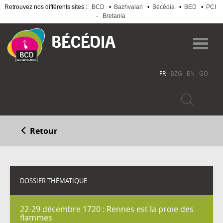
Retrouvez nos différents sites :
BCD
•
Bazhvalan
•
Bécédia
•
BED
•
PCI
-
Bretania
Aller
au
Toggl
contenu
navig
principal
FR
BZG
EN
GO
Retour
DOSSIER THÉMATIQUE
22-29 décembre 1720 : Rennes est la proie des
flammes