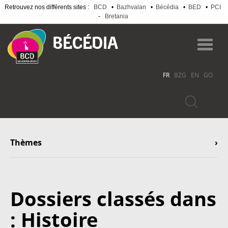
Retrouvez nos différents sites :
BCD
•
Bazhvalan
•
Bécédia
•
BED
•
PCI
-
Bretania
Aller
au
Toggl
contenu
navig
principal
FR
BZG
EN
GO
Thèmes
Dossiers classés dans
: Histoire