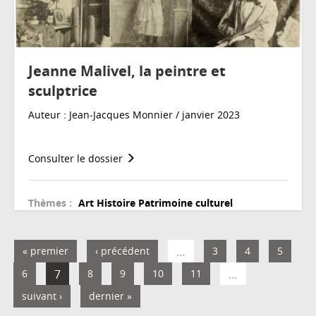
Jeanne Malivel, la peintre et
sculptrice
Auteur : Jean-Jacques Monnier / janvier 2023
Consulter le dossier
Thèmes :
Art
Histoire
Patrimoine culturel
« premier
‹ précédent
…
3
4
5
6
7
8
9
10
11
…
suivant ›
dernier »