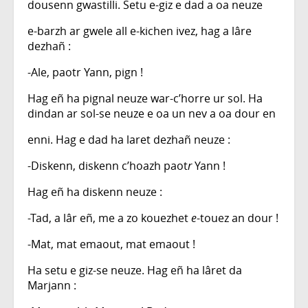
dousenn gwastilli. Setu e-giz e dad a oa neuze
e-barzh ar gwele all e-kichen ivez, hag a lâre
dezhañ :
-Ale, paotr Yann, pign !
Hag eñ ha pignal neuze war-c’horre ur sol. Ha
dindan ar sol-se neuze e oa un nev a oa dour en
enni. Hag e dad ha laret dezhañ neuze :
-Diskenn, diskenn c’hoazh paot
r
Yann !
Hag eñ ha diskenn neuze :
-Tad, a lâr eñ, me a zo kouezhet
e
-touez an dour !
-Mat, mat emaout, mat emaout !
Ha setu e giz-se neuze. Hag eñ ha lâret da
Marjann :