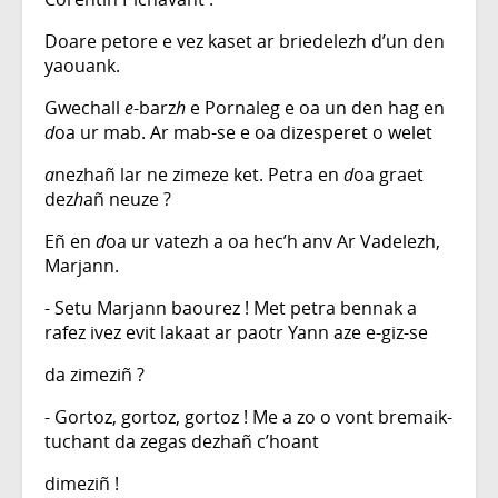
Doare petore e vez kaset ar briedelezh d’un den
yaouank.
Gwechall
e
-barz
h
e Pornaleg e oa un den hag en
d
oa ur mab. Ar mab-se e oa dizesperet o welet
a
nezhañ lar ne zimeze ket. Petra en
d
oa graet
dez
h
añ neuze ?
Eñ en
d
oa ur vatezh a oa hec’h anv Ar Vadelezh,
Marjann.
- Setu Marjann baourez ! Met petra bennak a
rafez ivez evit lakaat ar paotr Yann aze e-giz-se
da zimeziñ ?
- Gortoz, gortoz, gortoz ! Me a zo o vont bremaik-
tuchant da zegas dezhañ c’hoant
dimeziñ !