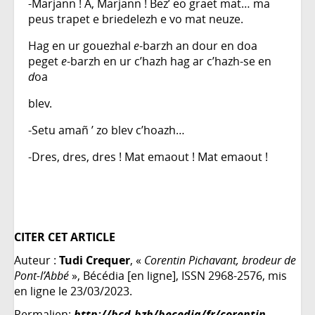
-Marjann ! A, Marjann ! Bez’ eo graet mat… ma
peus trapet e briedelezh e vo mat neuze.
Hag en ur gouezhal
e
-barzh an dour en doa
peget
e
-barzh en ur c’hazh hag ar c’hazh-se en
d
oa
blev.
-Setu amañ ’ zo blev c’hoazh…
-Dres, dres, dres ! Mat emaout ! Mat emaout !
CITER CET ARTICLE
Auteur :
Tudi Crequer
, «
Corentin Pichavant, brodeur de
Pont-l’Abbé
», Bécédia [en ligne], ISSN 2968-2576, mis
en ligne le 23/03/2023.
Permalien:
http://bcd.bzh/becedia/fr/corentin-