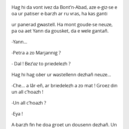
Hag hi da vont ivez da Bont’n-Abad, aze e-giz-se e
oa ur patiser e-barzh ar ru vras, ha kas ganti
ur panerad gwastell. Ha mont goude-se neuze,
pa oa aet Yann da gousket, da e wele gantañ.
-Yann…
-Petra a zo Marjannig ?
- Dal ! Bez’
az
to priedelezh ?
Hag hi hag o
b
er ur wastellenn dezhañ neuze…
-Che… a lâr-eñ, ar briedelezh a zo mat ! Groez din
un all c’hoazh !
-Un all c’hoazh ?
-Eya !
A-barzh fin he doa groet un dousenn dezhañ. Un