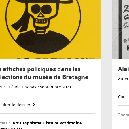
s affiches politiques dans les
Ala
llections du musée de Bretagne
Auteu
ur : Céline Chanas / septembre 2021
Consu
ulter le dossier
Thèm
mes :
Art
Graphisme
Histoire
Patrimoine