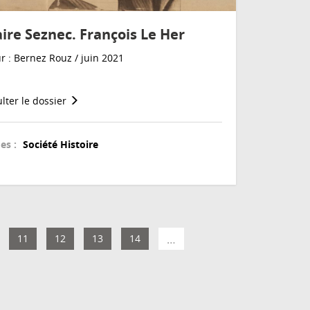
aire Seznec. François Le Her
r : Bernez Rouz / juin 2021
lter le dossier
es :
Société
Histoire
11
12
13
14
…