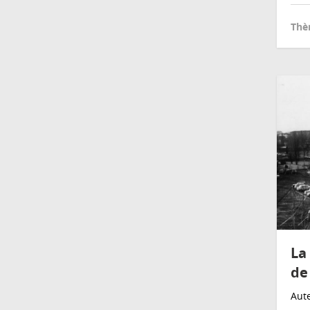
Thè
La
de
Aut