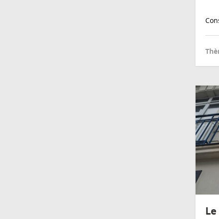
Cons
Thè
Le