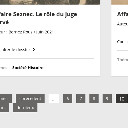
faire Seznec. Le rôle du juge
Aff
rvé
Auteu
ur : Bernez Rouz / juin 2021
Consu
ulter le dossier
Thèm
mes :
Société
Histoire
mier
‹ précédent
…
6
7
8
9
10
nt ›
dernier »