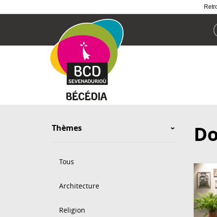
Retro
Aller
au
contenu
principal
Do
Thèmes
Tous
Architecture
Religion