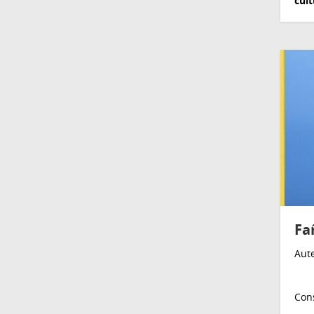
cult
Fa
Aute
Cons