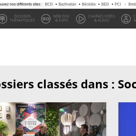
uvez nos différents sites :
BCD
•
Bazhvalan
•
Bécédia
•
BED
•
PCI
-
Bret
DOSSIERS
WEB DOC
CHAÎNES VIDÉO
C
THÉMATIQUES
& EXPO
& AUDIO
&
ssiers classés dans : So