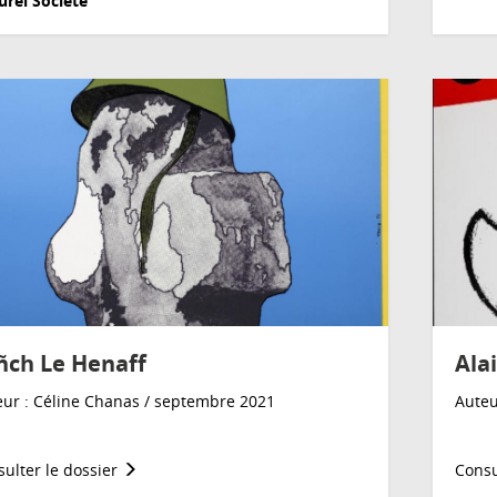
urel
Société
ñch Le Henaff
Ala
ur : Céline Chanas / septembre 2021
Auteu
ulter le dossier
Consu