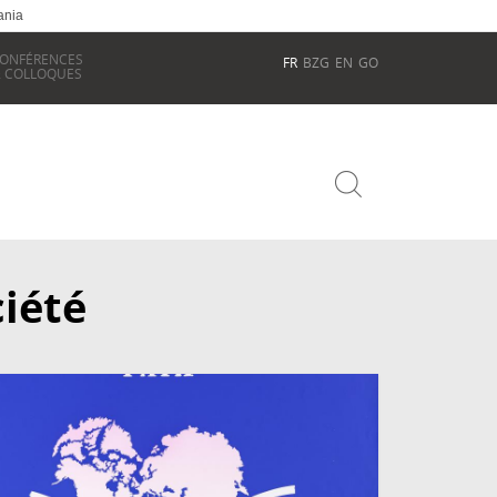
ania
ONFÉRENCES
FR
BZG
EN
GO
 COLLOQUES
ciété