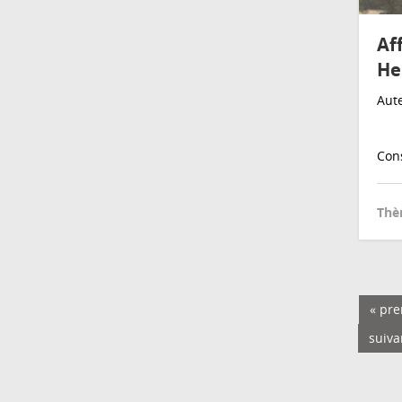
Af
He
Aute
Cons
Thè
« pre
suiva