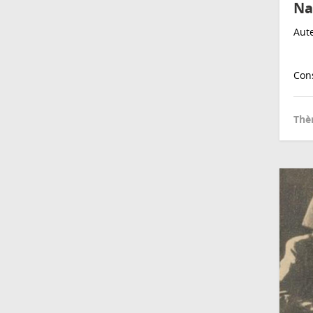
Na
Aut
Cons
Thè