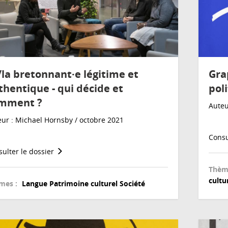
/la bretonnant·e légitime et
Gra
thentique - qui décide et
pol
mment ?
Auteu
ur : Michael Hornsby / octobre 2021
Consu
ulter le dossier
Thèm
cultu
mes :
Langue
Patrimoine culturel
Société