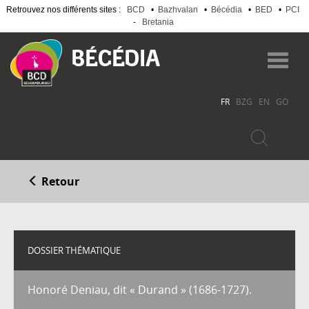
Retrouvez nos différents sites :
BCD
•
Bazhvalan
•
Bécédia
•
BED
•
PCI
-
Bretania
Aller
au
Toggl
contenu
navig
principal
FR
BZG
EN
GO
Retour
DOSSIER THÉMATIQUE
Honoré Deniau, dit « Durand » (1686-1727).