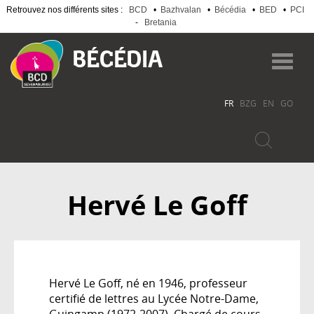
Retrouvez nos différents sites :
BCD
•
Bazhvalan
•
Bécédia
•
BED
•
PCI
-
Bretania
Aller
au
Toggl
contenu
navig
principal
FR
BZG
EN
GO
Hervé Le Goff
Hervé Le Goff, né en 1946, professeur
certifié de lettres au Lycée Notre-Dame,
Guingamp (1972-2007). Chargé de cours