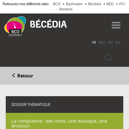
Retrouvez nos différents sites :
BCD
•
Bazhvalan
•
Bécédia
•
BED
•
PCI
-
Bretania
Aller
au
Toggl
contenu
navig
principal
FR
BZG
EN
GO
Retour
DOSSIER THÉMATIQUE
La complainte : des mots, une musique, une
émotion