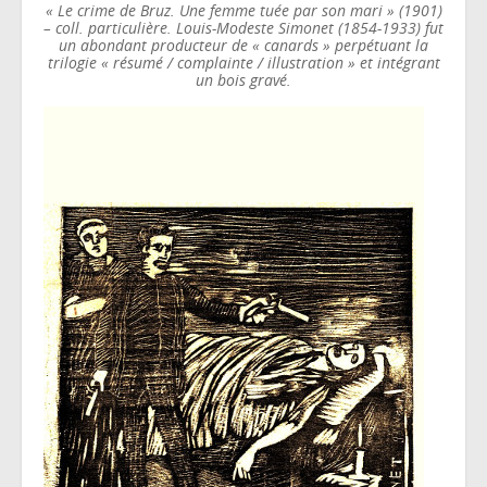
« Le crime de Bruz. Une femme tuée par son mari » (1901)
– coll. particulière. Louis-Modeste Simonet (1854-1933) fut
un abondant producteur de « canards » perpétuant la
trilogie « résumé / complainte / illustration » et intégrant
un bois gravé.