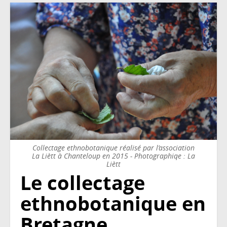
Collectage ethnobotanique réalisé par l’association
La Liètt à Chanteloup en 2015 - Photographiqe : La
Liètt
Le collectage
ethnobotanique en
Bretagne