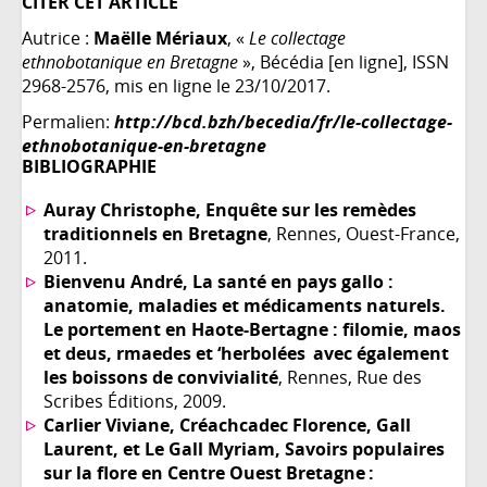
CITER CET ARTICLE
Autrice :
Maëlle Mériaux
, «
Le collectage
ethnobotanique en Bretagne
», Bécédia [en ligne], ISSN
2968-2576, mis en ligne le 23/10/2017.
Permalien:
http://bcd.bzh/becedia/fr/le-collectage-
ethnobotanique-en-bretagne
BIBLIOGRAPHIE
Auray Christophe, Enquête sur les remèdes
traditionnels en Bretagne
, Rennes, Ouest-France,
2011.
Bienvenu André, La santé en pays gallo :
anatomie, maladies et médicaments naturels.
Le portement en Haote-Bertagne : filomie, maos
et deus, rmaedes et ‘herbolées avec également
les boissons de convivialité
, Rennes, Rue des
Scribes Éditions, 2009.
Carlier Viviane, Créachcadec Florence, Gall
Laurent, et Le Gall Myriam, Savoirs populaires
sur la flore en Centre Ouest Bretagne :