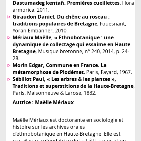
Dastumadeg kentañ. Premières cueillettes
. Flora
armorica, 2011.
Giraudon Daniel, Du chêne au roseau ;
traditions populaires de Bretagne
, Fouesnant,
Yoran Embanner, 2010.
Mériaux Maëlle, « Ethnobotanique : une
dynamique de collectage qui essaime en Haute-
Bretagne
, Musique bretonne, n° 240, 2014, p. 24-
28.
Morin Edgar, Commune en France. La
métamorphose de Plodémet
, Paris, Fayard, 1967.
Sébillot Paul, « Les arbres & les plantes »,
Traditions et superstitions de la Haute-Bretagne
,
Paris, Maisonneuve & Larose, 1882.
Autrice :
Maëlle Mériaux
Maëlle Mériaux est doctorante en sociologie et
histoire sur les archives orales
d’ethnobotanique en Haute-Bretagne. Elle est
par ailleurs cofondatrice de La Liètt, association