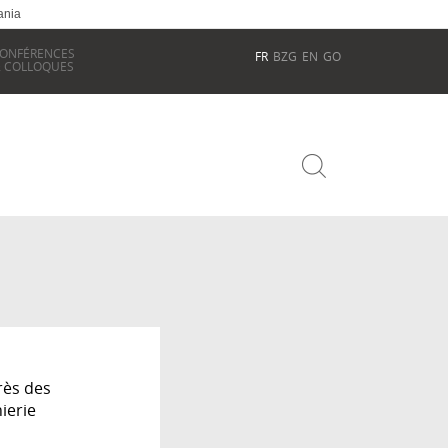
ania
ONFÉRENCES
FR
BZG
EN
GO
 COLLOQUES
rès des
ierie