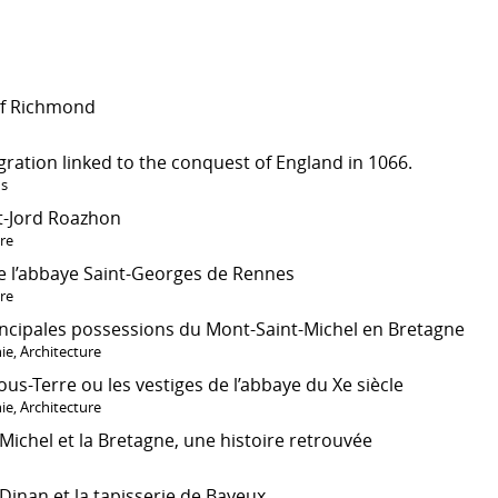
of Richmond
ration linked to the conquest of England in 1066.
ns
t-Jord Roazhon
ire
e l’abbaye Saint-Georges de Rennes
ire
incipales possessions du Mont-Saint-Michel en Bretagne
ie
,
Architecture
s-Terre ou les vestiges de l’abbaye du Xe siècle
ie
,
Architecture
Michel et la Bretagne, une histoire retrouvée
Dinan et la tapisserie de Bayeux