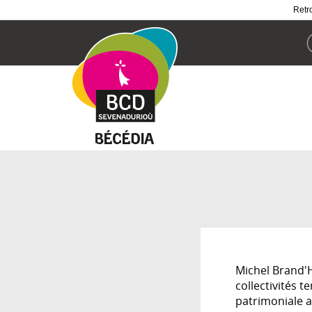
Retro
Aller
au
contenu
principal
Michel Brand'H
collectivités t
patrimoniale a