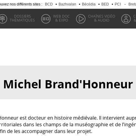
uvez nos différents sites :
BCD
•
Bazhvalan
•
Bécédia
•
BED
•
PCI
-
Bret
DOSSIERS
WEB DOC
CHAÎNES VIDÉO
C
THÉMATIQUES
& EXPO
& AUDIO
&
Michel Brand'Honneur
onneur est docteur en histoire médiévale. Il intervient aup
erritoriales dans les champs de la muséographie et de l’ingén
fin de les accompagner dans leur projet.