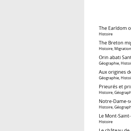
The Earldom 
Histoire
The Breton mig
Histoire
,
Migratio
Orin abati San
Géographie
,
Histo
Aux origines d
Géographie
,
Histo
Prieurés et pr
Histoire
,
Géograph
Notre-Dame-sou
Histoire
,
Géograph
Le Mont-Saint-
Histoire
Le château de 