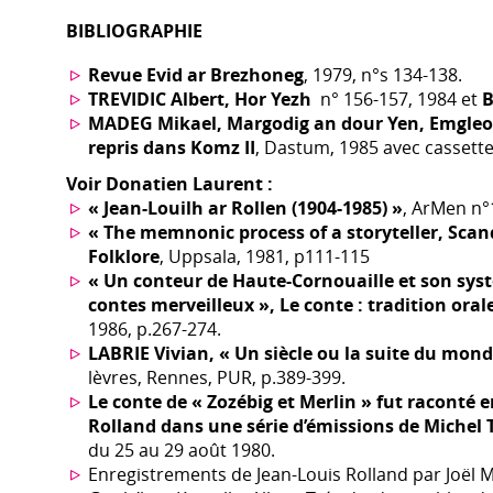
BIBLIOGRAPHIE
Revue Evid ar Brezhoneg
, 1979, n°s 134-138.
TREVIDIC Albert, Hor Yezh
n° 156-157, 1984 et
B
MADEG Mikael, Margodig an dour Yen, Emgleo-
repris dans Komz II
, Dastum, 1985 avec cassette
Voir Donatien Laurent :
« Jean-Louilh ar Rollen (1904-1985) »
, ArMen n°1
« The memnonic process of a storyteller, Sca
Folklore
, Uppsala, 1981, p111-115
« Un conteur de Haute-Cornouaille et son sy
contes merveilleux », Le conte : tradition orale
1986, p.267-274.
LABRIE Vivian, « Un siècle ou la suite du mond
lèvres, Rennes, PUR, p.389-399.
Le conte de « Zozébig et Merlin » fut raconté e
Rolland dans une série d’émissions de Michel 
du 25 au 29 août 1980.
Enregistrements de Jean-Louis Rolland par Joël 