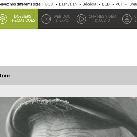
uvez nos différents sites :
BCD
•
Bazhvalan
•
Bécédia
•
BED
•
PCI
-
Bret
DOSSIERS
WEB DOC
CHAÎNES VIDÉO
C
THÉMATIQUES
& EXPO
& AUDIO
&
tour