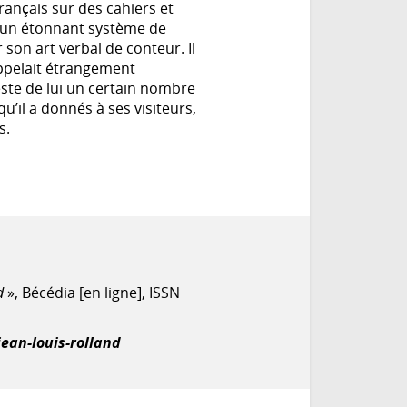
français sur des cahiers et
it un étonnant système de
son art verbal de conteur. Il
appelait étrangement
reste de lui un certain nombre
u’il a donnés à ses visiteurs,
s.
d
», Bécédia [en ligne], ISSN
jean-louis-rolland