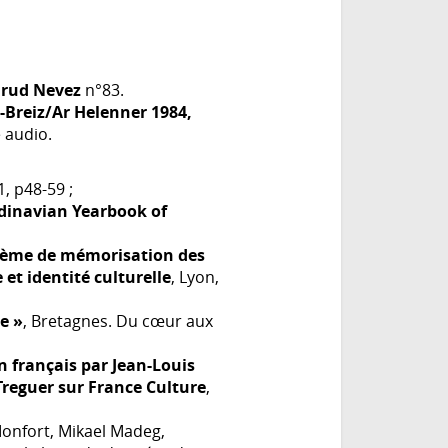
rud Nevez
n°83.
Breiz/Ar Helenner 1984,
 audio.
, p48-59 ;
ndinavian Yearbook of
stème de mémorisation des
 et identité culturelle
, Lyon,
e »
, Bretagnes. Du cœur aux
n français par Jean-Louis
Treguer sur France Culture
,
Monfort, Mikael Madeg,