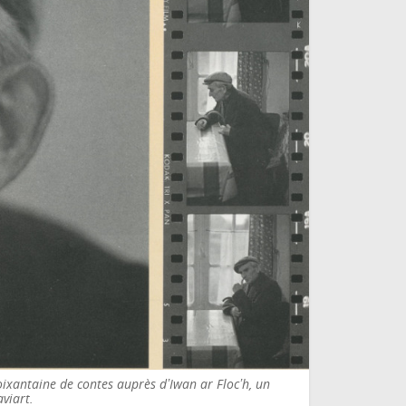
oixantaine de contes auprès dʼIwan ar Flocʼh, un
aviart.