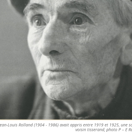
Jean-Louis Rolland (1904 - 1986) avait appris entre 1919 et 1925, une s
voisin tisserand, photo P – E R