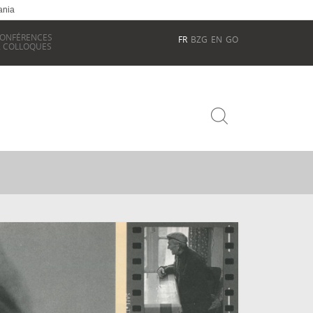
ania
ONFÉRENCES
FR
BZG
EN
GO
 COLLOQUES