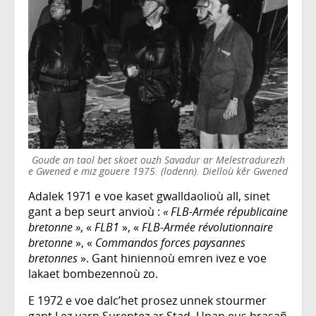
Goude an taol bet skoet ouzh Savadur ar Melestradurezh
e Gwened e miz gouere 1975. (lodenn). Dielloù kêr Gwened
Adalek 1971 e voe kaset gwalldaolioù all, sinet
gant a bep seurt anvioù :
« FLB-Armée républicaine
bretonne »
, «
FLB1
», «
FLB-Armée révolutionnaire
bretonne
», «
Commandos forces paysannes
bretonnes
». Gant hiniennoù emren ivez e voe
lakaet bombezennoù zo.
E 1972 e voe dalc’het prosez unnek stourmer