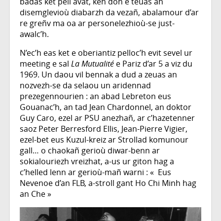
badas ket pell avat, ken don e teuas an
disemglevioù diabarzh da vezañ, abalamour d’ar
re greñv ma oa ar personelezhioù-se just-
awalc’h.
N’ec’h eas ket e oberiantiz pelloc’h evit sevel ur
meeting e sal
La Mutualité
e Pariz d’ar 5 a viz du
1969. Un daou vil bennak a dud a zeuas an
nozvezh-se da selaou un aridennad
prezegennourien : an abad Lebreton eus
Gouanac’h, an tad Jean Chardonnel, an doktor
Guy Caro, ezel ar PSU anezhañ, ar c’hazetenner
saoz Peter Berresford Ellis, Jean-Pierre Vigier,
ezel-bet eus Kuzul-kreiz ar Strollad komunour
gall… o chaokañ gerioù diwar-benn ar
sokialouriezh vreizhat, a-us ur giton hag a
c’helled lenn ar gerioù-mañ warni : « Eus
Nevenoe d’an FLB, a-stroll gant Ho Chi Minh hag
an Che »