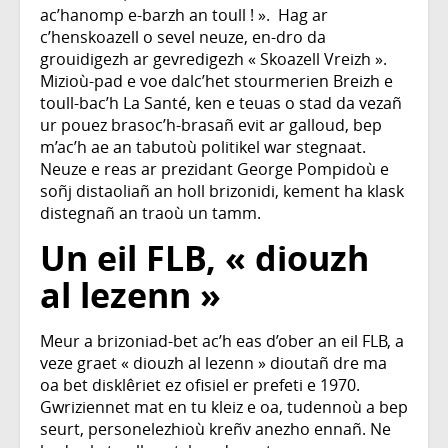
ac’hanomp e-barzh an toull ! ». Hag ar
c’henskoazell o sevel neuze, en-dro da
grouidigezh ar gevredigezh « Skoazell Vreizh ».
Mizioù-pad e voe dalc’het stourmerien Breizh e
toull-bac’h La Santé, ken e teuas o stad da vezañ
ur pouez brasoc’h-brasañ evit ar galloud, bep
m’ac’h ae an tabutoù politikel war stegnaat.
Neuze e reas ar prezidant George Pompidoù e
soñj distaoliañ an holl brizonidi, kement ha klask
distegnañ an traoù un tamm.
Un eil FLB, « diouzh
al lezenn »
Meur a brizoniad-bet ac’h eas d’ober an eil FLB, a
veze graet « diouzh al lezenn » dioutañ dre ma
oa bet disklêriet ez ofisiel er prefeti e 1970.
Gwriziennet mat en tu kleiz e oa, tudennoù a bep
seurt, personelezhioù kreñv anezho ennañ. Ne