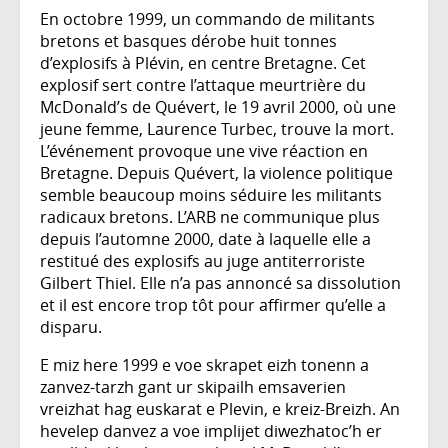
En octobre 1999, un commando de militants
bretons et basques dérobe huit tonnes
d’explosifs à Plévin, en centre Bretagne. Cet
explosif sert contre l’attaque meurtrière du
McDonald’s de Quévert, le 19 avril 2000, où une
jeune femme, Laurence Turbec, trouve la mort.
L’événement provoque une vive réaction en
Bretagne. Depuis Quévert, la violence politique
semble beaucoup moins séduire les militants
radicaux bretons. L’ARB ne communique plus
depuis l’automne 2000, date à laquelle elle a
restitué des explosifs au juge antiterroriste
Gilbert Thiel. Elle n’a pas annoncé sa dissolution
et il est encore trop tôt pour affirmer qu’elle a
disparu.
E miz here 1999 e voe skrapet eizh tonenn a
zanvez-tarzh gant ur skipailh emsaverien
vreizhat hag euskarat e Plevin, e kreiz-Breizh. An
hevelep danvez a voe implijet diwezhatoc’h er