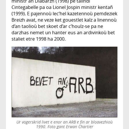
ministr an Diabarzh (1998) pe tailhdi
Cintegabelle pa oa Lionel Jospin ministr kentañ
(1999). E pajennoù lec’hel kazetennoù pemdeziek
Breizh avat, ne veze ket gouestlet kalz a linennoù
d’an taolioù bet skoet d’ar c’houlz-se pa ne
darzhas nemet un hanter eus an ardivinkoù bet
staliet etre 1998 ha 2000.
Ur vogerskrid livet e enor an ARB e fin ar bloavezhioù
1990. Foto gant Erwan Chartier