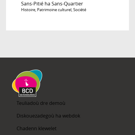
Sans-Pitié ha Sans-Quartier
Histoire
,
Patrimoine culturel
,
Société
Teuliadoù dre demoù
Diskouezadegoù ha webdok
Chadenn klewelet