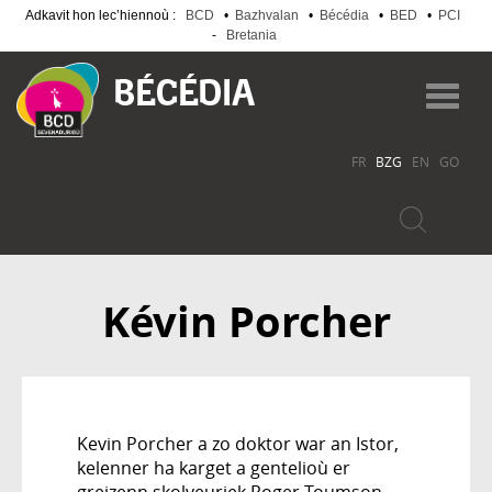
Adkavit hon lec’hiennoù :
BCD
•
Bazhvalan
•
Bécédia
•
BED
•
PCI
-
Bretania
Skip
to
Toggl
main
navig
content
FR
BZG
EN
GO
Kévin Porcher
Kevin Porcher a zo doktor war an Istor,
kelenner ha karget a gentelioù er
greizenn skolveuriek Roger-Toumson –