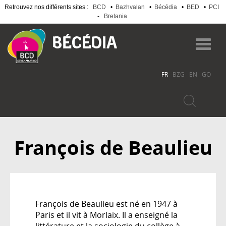
Retrouvez nos différents sites :
BCD
•
Bazhvalan
•
Bécédia
•
BED
•
PCI
-
Bretania
Aller
au
Toggl
contenu
navig
principal
FR
BZG
EN
GO
François de Beaulieu
François de Beaulieu est né en 1947 à
Paris et il vit à Morlaix. Il a enseigné la
littérature et la sociologie du collège à