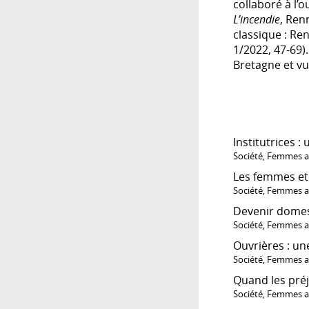
collaboré à l’
L’incendie
, Ren
classique : Ren
1/2022, 47-69)
Bretagne et vu
Institutrices :
Société
,
Femmes au
Les femmes et 
Société
,
Femmes au
Devenir domesti
Société
,
Femmes au
Ouvrières : u
Société
,
Femmes au
Quand les préj
Société
,
Femmes au