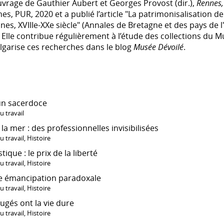
ouvrage de
Gauthier Aubert et Georges Provost (dir.),
Rennes,
nes, PUR, 2020
et a publié l’article "
La patrimonisalisation de l
nes, XVIIIe-XXe siècle
" (Annales de Bretagne et des pays de l
. Elle contribue régulièrement à l’étude des collections du 
lgarise ces recherches dans le blog
Musée Dévoilé
.
 un sacerdoce
 travail
la mer : des professionnelles invisibilisées
 travail
,
Histoire
que : le prix de la liberté
 travail
,
Histoire
ne émancipation paradoxale
 travail
,
Histoire
ugés ont la vie dure
 travail
,
Histoire