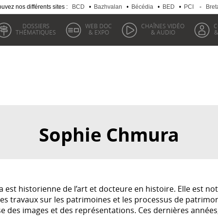
uvez nos différents sites :
BCD
•
Bazhvalan
•
Bécédia
•
BED
•
PCI
-
Bret
DOSSIERS
WEB DOC
CHAÎNES VIDÉO
C
THÉMATIQUES
& EXPO
& AUDIO
&
Sophie Chmura
est historienne de l’art et docteure en histoire. Elle est 
s travaux sur les patrimoines et les processus de patrimon
yse des images et des représentations. Ces dernières années,