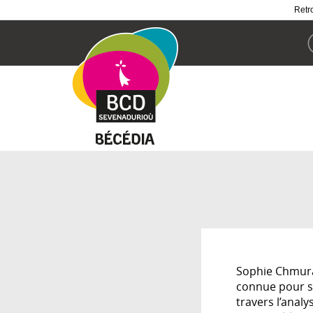
Retro
Aller
au
contenu
principal
Sophie Chmura 
connue pour se
travers l’anal