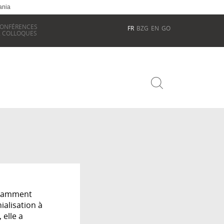
ania
ONFÉRENCES
FR
BZG
EN
GO
 COLLOQUES
notamment
ialisation à
 elle a