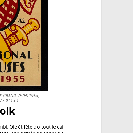
S GRAND-VEZES,1955,
977.0113.1
folk
l. Ole ét féte d’o tout le cai