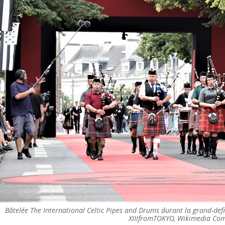
Bâtelée The International Celtic Pipes and Drums durant la grand-defil
XIIIfromTOKYO, Wikimedia C