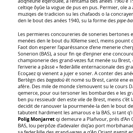
aoqheune eqerouée, a l’entamâ des anées 1960 e 197
celtiqe ôyûe la vogue de pus en pus. Permier, ole a
muziqes de tradicion su les chafaods o la concraye
den le bout des anées 1940, su la forme des
pipe-b
Les permieres concoureries de soneries bertones e
menées den le bout du XIXeme siecl, meins pouint 
Faot don esperer l’aparéssance d’ene menerie cher
Sonerion (BAS), a sour fin qe d’enjiner ene concour
championerie des grand-vezes fut menée su Brest, 
l’eriverie a pâssë « federâille enternacionale des gr
Ecoçaez qi vienent a jujer e soner. A conter des an
Bertègn des
bagadoù
ét nomë su Brest, cantë ene er
afére. Des mile de monde s’emouvent su le cours Da
qemerce, pour oui tersoner les bombardes e les gr
ben pu ressieudr den este vile de Brest, meins c’ét
decidit de ranouver la pourmenée-la den le bout de
tabutent hardiment les amarous e la BAS, si tant q’i
Polig Monjarret
qi demeure a Plañvour, prés d’An O
BAS, lou perpôze d’adevaler diq’ao port morbihanae
sa federâille des grand-vezes e q’An Oriant gagnit en