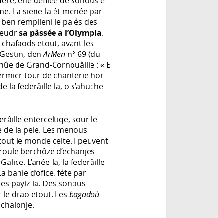
afére, ene defilée de sonous e
me. La siene-la ét menée par
i ben remplleni le palés des
sieudr
sa pâssée a l’Olympia
.
 chafaods etout, avant les
Gestin, den
ArMen
n° 69 (du
enûe de Grand-Cornouâille : « E
permier tour de chanterie hor
 la federâille-la, o s’ahuche
râille enterceltiqe, sour le
ûe de la pele. Les menous
a tout le monde celte. I peuvent
o roule berchôze d’echanjes
Galice. L’anée-la, la federâille
a banie d’ofice, féte par
es payiz-la. Des sonous
 le drao etout. Les
bagadoù
 chalonje.