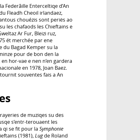
la Federâille Enterceltiqe d’An
 du Fleadh Cheoil irlandaez,
chantous chouézis sont periës ao
su les chafaods les Chieftains e
eltaz Ar Fur, Bleizi ruz,
975 ét merchée par ene
re du Bagad Kemper su la
 minze pour de bon den la
t en hor-vae e nen n’en gardera
acionale en 1978, Joan Baez.
etournit souventes fais a An
es
rayeries de muziqes su des
ousqe s’entr-terouaent les
qi se fit pour la
Symphonie
eftains (1981),
Lug
de Roland