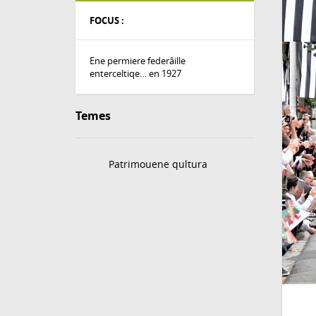
FOCUS :
Ene permiere federâille
enterceltiqe… en 1927
Temes
Patrimouene qultura