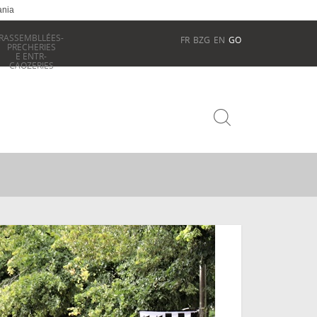
ania
RASSEMBLLÉES-
FR
BZG
EN
GO
PRECHERIES
E ENTR-
CAOZERIES