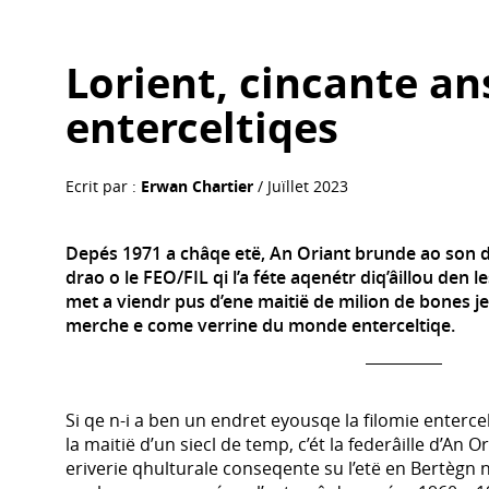
Lorient, cincante an
enterceltiqes
Ecrit par :
Erwan Chartier
/ Juïllet 2023
Depés 1971 a châqe etë, An Oriant brunde ao son d
drao o le FEO/FIL qi l’a féte aqenétr diq’âillou den le
met a viendr pus d’ene maitië de milion de bones je
merche e come verrine du monde enterceltiqe.
Si qe n-i a ben un endret eyousqe la filomie enterce
la maitië d’un siecl de temp, c’ét la federâille d’An O
eriverie qhulturale conseqente su l’etë en Bertègn n