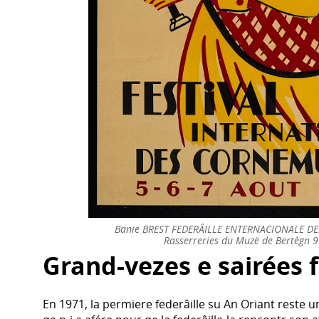
Banie BREST FEDERÂILLE ENTERNACIONALE DE
Rasserreries du Muzë de Bertègn 
Grand-vezes e sairées 
En 1971, la permiere federâille su An Oriant reste umb