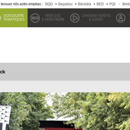
 terouer nôs aotrs empllas :
BQG
•
Baçadou
•
Bécédia
•
BED
•
PQI
-
Bret
DOSSOUÉRS
WEB DOC
CHAÏGNE VIDEYO
TEMATIQUES
E MONTRERIE
E AODIO
ck