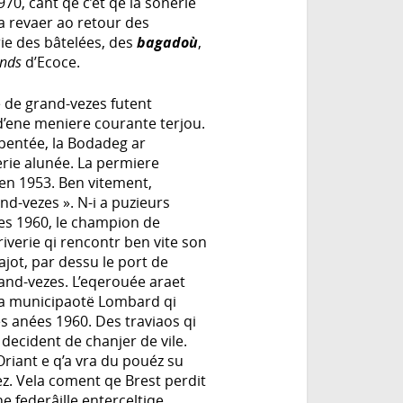
0, cant qe c’ét qe la sonerie
 a revaer ao retour des
rie des bâtelées, des
bagadoù
,
ands
d’Ecoce.
 de grand-vezes futent
d’ene meniere courante terjou.
pentée, la Bodadeg ar
erie alunée. La permiere
en 1953. Ben vitement,
and-vezes ». N-i a puzieurs
ées 1960, le champion de
iverie qi rencontr ben vite son
jot, par dessu le port de
and-vezes. L’eqerouée araet
 la municipaotë Lombard qi
s anées 1960. Des traviaos qi
 decident de chanjer de vile.
riant e q’a vra du pouéz su
z. Vela coment qe Brest perdit
e federâille enterceltiqe.