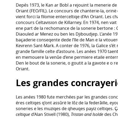
Depés 1973, le Kan ar Bobl a rejouint la menerie de 
Oriant (FEO/FIL). Le concours de chanterie-la, orinë
vient forci la filomie enterceltiqe d’An Oriant. Les 
concours Celtavision de Killarney. En 1974, nen vait 
ene part de la rechomance de la sonerie bertone : Gw
Diaouled ar Menez ou ben les Djiboudjep. L’anée 1
baçaderie conseqente dede l’Ile de Man e la vitoue
Kevrenn Sant-Mark. A conter de 1976, la Galice s’ét
grande famille celte d’astoure. Les anées 1970 taen
en memouere la venûe d’ene permiere etaile entern
Den le bout de la sonerie, o goutit a la gavote e o r
Oriant.
Les grandes concrayeri
Les anées 1980 fute merchées par les grandes conc
éres celtiqes q’ont assûrë le lôz de la federâille, ey
soneries e les muziqes de qheuqes payiz celtiqes. Ça 
celtique
d’Alan Stivell (1980),
Tristan and Isolde
des Chi