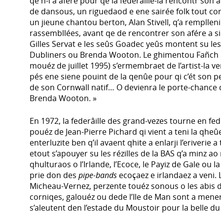
qe n-i a afére pour qe la federâille-la rencontr son 
de dansous, un riguedaod e ene sairée folk tout co
un jieune chantou berton, Alan Stivell, q’a rempllen
rassembllées, avant qe de rencontrer son afére a 
Gilles Servat e les seûs Goadec yeûs montent su les
Dubliners ou Brenda Wooton. Le ghimentou Fañch 
mouéz de juïllet 1995) s’ermembraet de l’artist-la v
pés ene siene pouint de la qenûe pour qi c’ét son 
de son Cornwall natif… O devienra le porte-chance de
Brenda Wooton. »
En 1972, la federâille des grand-vezes tourne en fede
pouéz de Jean-Pierre Pichard qi vient a teni la qhe
enterluzite ben q’il avaent qhite a enlarji l’eriverie 
etout s’apouyer su les rézilles de la BAS q’a minz a
qhulturaos o l’Irlande, l’Ecoce, le Payiz de Gale ou la 
prie don des
pipe-bands
ecoçaez e irlandaez a veni. L
Micheau-Vernez, perzente touéz sonous o les abis d
corniqes, galouéz ou dede l’Ile de Man sont a mener
s’aleutent den l’estade du Moustoir pour la belle du