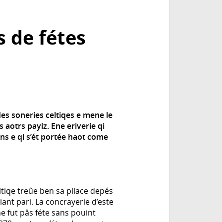
s de fétes
es soneries celtiqes e mene le
s aotrs payiz. Ene eriverie qi
ns e qi s’ét portée haot come
ltiqe treûe ben sa pllace depés
riant pari. La concrayerie d’este
e fut pâs féte sans pouint