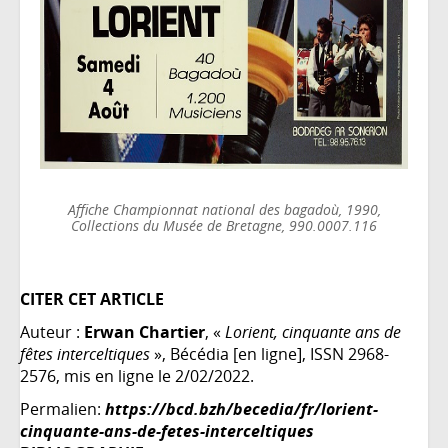
Affiche Championnat national des bagadoù, 1990,
Collections du Musée de Bretagne, 990.0007.116
CITER CET ARTICLE
Auteur :
Erwan Chartier
, «
Lorient, cinquante ans de
fêtes interceltiques
», Bécédia [en ligne], ISSN 2968-
2576, mis en ligne le 2/02/2022.
Permalien:
https://bcd.bzh/becedia/fr/lorient-
cinquante-ans-de-fetes-interceltiques