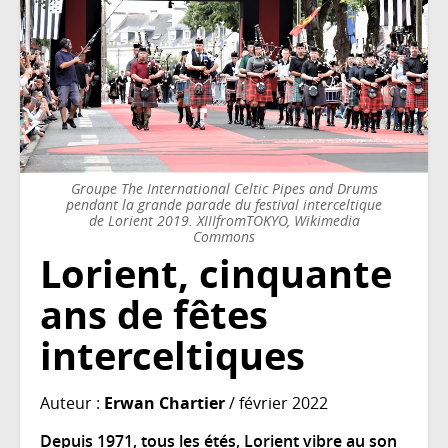
Groupe The International Celtic Pipes and Drums
pendant la grande parade du festival interceltique
de Lorient 2019. XIIIfromTOKYO, Wikimedia
Commons
Lorient, cinquante
ans de fêtes
interceltiques
Auteur :
Erwan Chartier
/ février 2022
Depuis 1971, tous les étés, Lorient vibre au son