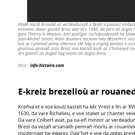
Emañ mirdi broadel ar verdeadurezh e Brest o paouez emba
enlinenn diwar gastell Brest war-dro 1480, da vare an dugez 
gant Thierry le Masson, ezel poellgor luc’hskeudenniñ ha kle
Jean-Michel Simon, Alain Boulaire ha Jean-Yves Besselière, ist
eus ur rummad pemp oberenn 3M hag a zispleg penaos e oa 
goulzioù pennañ istor Brest, eus kastell kozh ar C’halianed 
dre gastell an duged hag annez an dugez Anna.
Orin :
info-histoire.com
E-kreiz brezelioù ar rouane
Kreñva et e voe koulz kastell ha kêr Vrest e fin ar XV
1630, da vare Richelieu, e voe staliet ur chanter sev
Da vare Colbert avat, pa oa-eñ ministr ar verdeadu
Brest da vezañ arsanailh pennañ morlu ar rouante
modernaet he gwarez. Dalc’het e voe da zegas kresk