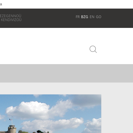
ia
REZEGENNOÙ
FR
BZG
EN
GO
 KENDIVIZOÙ