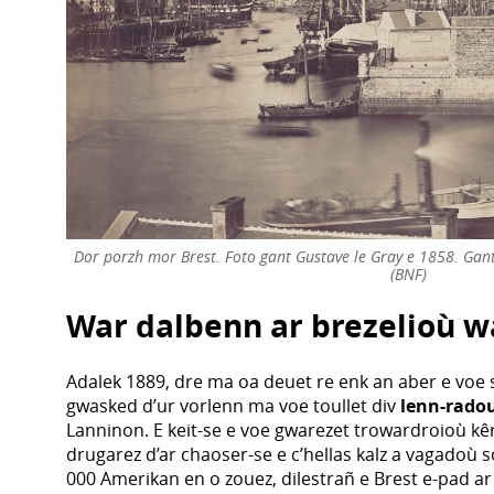
Dor porzh mor Brest. Foto gant Gustave le Gray e 1858. Gan
(BNF)
War dalbenn ar brezelioù w
Adalek 1889, dre ma oa deuet re enk an aber e voe 
gwasked d’ur vorlenn ma voe toullet div
lenn-rado
Lanninon. E keit-se e voe gwarezet trowardroioù kê
drugarez d’ar chaoser-se e c’hellas kalz a vagadoù 
000 Amerikan en o zouez, dilestrañ e Brest e-pad ar