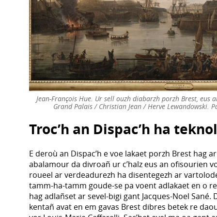
Jean-François Hue. Ur sell ouzh diabarzh porzh Brest, eus 
Grand Palais / Christian Jean / Herve Lewandowski. P
Troc’h an Dispac’h ha tekno
E deroù an Dispac’h e voe lakaet porzh Brest hag a
abalamour da divroañ ur c’halz eus an ofisourien 
roueel ar verdeadurezh ha disentegezh ar vartolode
tamm-ha-tamm goude-se pa voent adlakaet en o re
hag adlañset ar sevel-bigi gant Jacques-Noel Sané. 
kentañ avat en em gavas Brest dibres betek re daou