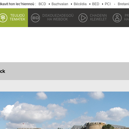
kavit hon lec’hiennoù :
BCD
•
Bazhvalan
•
Bécédia
•
BED
•
PCI
-
Bretan
TEULIOÙ
DISKOUEZADEGOÙ
CHADENN
P
TEMATEK
HA WEBDOK
KLEWELET
HA
ck