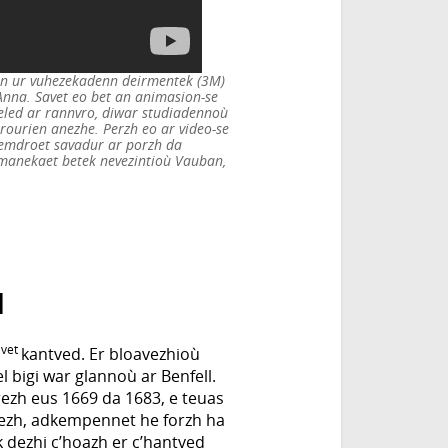
nn ur vuhezekadenn deirmentek (3M)
Anna. Savet eo bet an animasion-se
weled ar rannvro, diwar studiadennoù
orourien anezhe. Perzh eo ar video-se
emdroet savadur ar porzh da
romanekaet betek nevezintioù Vauban,
d
vet
I
kantved. Er bloavezhioù
el bigi war glannoù ar Benfell.
rezh eus 1669 da 1683, e teuas
lezh, adkempennet he forzh ha
 dezhi c’hoazh er c’hantved