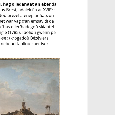
ù, hag o ledanaat an aber
da
vet
 Brest, adalek fin ar XVII
adoù brezel a-enep ar Saozon
set war vag d’an emsavidi da
oc’has dilec’hadegoù skiantel
angle (1785). Taolioù gwenn pe
-se : (krogadoù Bézéviers
un nebeud taolioù-kaer ivez