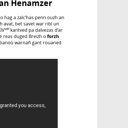
e an Henamzer
no hag a zalc’has penn ouzh an
 avat, bet savet war ribl un
vet
XIV
kantved pa dalvezas d’ar
 e reas duged Breizh o
forzh
hrabanoù warnañ gant rouaned