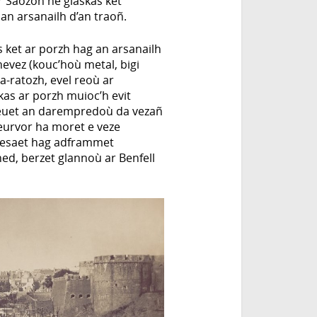
ar Saozon ne glaskas ket
an arsanailh d’an traoñ.
s ket ar porzh hag an arsanailh
evez (kouc’hoù metal, bigi
a-ratozh, evel reoù ar
kas ar porzh muioc’h evit
 deuet an darempredoù da vezañ
eurvor ha moret e veze
evesaet hag adframmet
ed, berzet glannoù ar Benfell