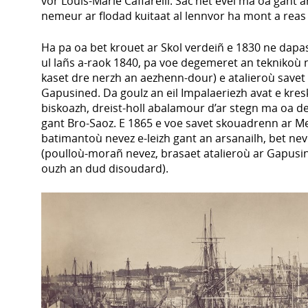
vor Louis-Marie Caffarelli. Sac’het evel ma oa gant 
nemeur ar flodad kuitaat al lennvor ha mont a reas 
Ha pa oa bet krouet ar Skol verdeiñ e 1830 ne dapa
ul lañs a-raok 1840, pa voe degemeret an teknikoù n
kaset dre nerzh an aezhenn-dour) e atalieroù savet 
Gapusined. Da goulz an eil Impalaeriezh avat e kres
biskoazh, dreist-holl abalamour d’ar stegn ma oa
gant Bro-Saoz. E 1865 e voe savet skouadrenn ar M
batimantoù nevez e-leizh gant an arsanailh, bet n
(poulloù-morañ nevez, brasaet atalieroù ar Gapusin
ouzh an dud disoudard).