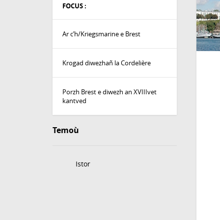
FOCUS :
Ar c’h/Kriegsmarine e Brest
Krogad diwezhañ la Cordelière
Porzh Brest e diwezh an XVIIIvet
kantved
Temoù
Istor