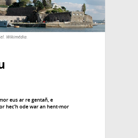
iel. Wikimédia.
u
mor eus ar re gentañ, e
gor hec’h ode war an hent-mor