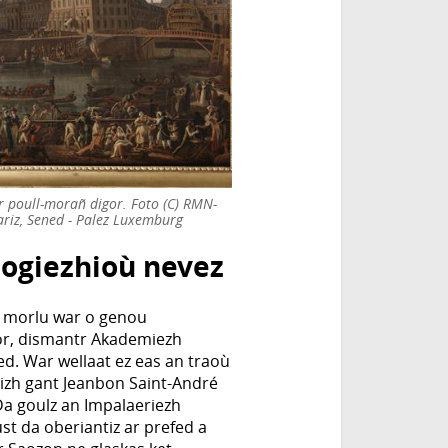
ar poull-morañ digor. Foto (C) RMN-
ariz, Sened - Palez Luxemburg
logiezhioù nevez
r morlu war o genou
vor, dismantr Akademiezh
d. War wellaat ez eas an traoù
izh gant Jeanbon Saint-André
Da goulz an Impalaeriezh
st da oberiantiz ar prefed a