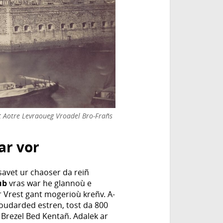
t Aotre Levraoueg Vroadel Bro-Frañs
ar vor
savet ur chaoser da reiñ
ub
vras war he glannoù e
r Vrest gant mogerioù kreñv. A-
soudarded estren, tost da 800
 Brezel Bed Kentañ. Adalek ar