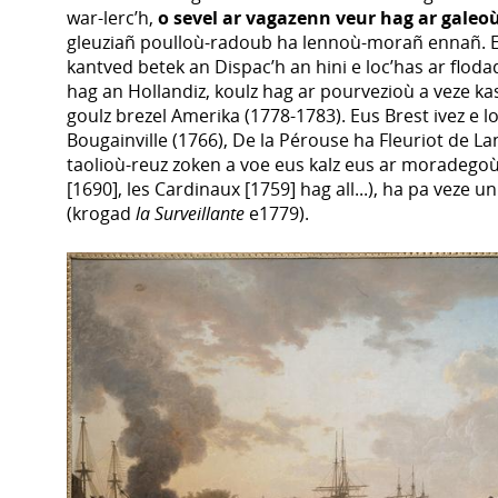
war-lerc’h,
o sevel ar vagazenn veur hag ar galeo
gleuziañ poulloù-radoub ha lennoù-morañ ennañ. Eus
kantved betek an Dispac’h an hini e loc’has ar flod
hag an Hollandiz, koulz hag ar pourvezioù a veze ka
goulz brezel Amerika (1778-1783). Eus Brest ivez e l
Bougainville (1766), De la Pérouse ha Fleuriot de L
taolioù-reuz zoken a voe eus kalz eus ar moradegoù
[1690], les Cardinaux [1759] hag all...), ha pa veze 
(krogad
la Surveillante
e1779).