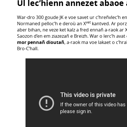
Ul lec’hienn annezet abao
War-dro 300 goude JK e voe savet ur c’hreñvlec’h e
vet
Normaned pelloc’h e deroù an X
kantved. Ar porzh
aber bihan, ne veze ket kalz a fred ennañ a-raok ar 
Saozon d’en em ziazezañ e Breizh. War o lerc’h avat
mor pennañ dioutañ
, a-raok ma voe lakaet o c’
Bro-C’hall.