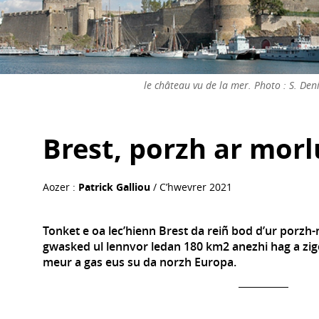
le château vu de la mer. Photo : S. Den
Brest, porzh ar morl
Aozer :
Patrick Galliou
/ C’hwevrer 2021
Tonket e oa lec’hienn Brest da reiñ bod d’ur porzh-
gwasked ul lennvor ledan 180 km2 anezhi hag a zi
meur a gas eus su da norzh Europa.