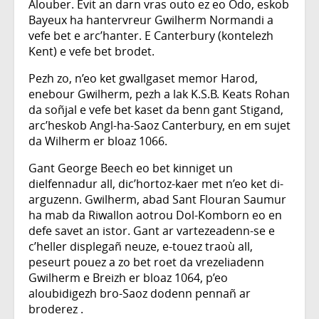
Alouber. Evit an darn vras outo ez eo Odo, eskob
Bayeux ha hantervreur Gwilherm Normandi a
vefe bet e arc’hanter. E Canterbury (kontelezh
Kent) e vefe bet brodet.
Pezh zo, n’eo ket gwallgaset memor Harod,
enebour Gwilherm, pezh a lak K.S.B. Keats Rohan
da soñjal e vefe bet kaset da benn gant Stigand,
arc’heskob Angl-ha-Saoz Canterbury, en em sujet
da Wilherm er bloaz 1066.
Gant George Beech eo bet kinniget un
dielfennadur all, dic’hortoz-kaer met n’eo ket di-
arguzenn. Gwilherm, abad Sant Flouran Saumur
ha mab da Riwallon aotrou Dol-Komborn eo en
defe savet an istor. Gant ar vartezeadenn-se e
c’heller displegañ neuze, e-touez traoù all,
peseurt pouez a zo bet roet da vrezeliadenn
Gwilherm e Breizh er bloaz 1064, p’eo
aloubidigezh bro-Saoz dodenn pennañ ar
broderez .