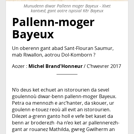
Munudenn diwar Pallenn moger Bayeux - XIvet
kantved, gant aotre ispisial Kêr Bayeux
Pallenn-moger
Bayeux
Un oberenn gant abad Sant-Flouran Saumur,
mab Riwallon, aotrou Dol-Komborn ?
Aozer :
Michel Brand'Honneur
/ C’hwevrer 2017
N’o deus ket echuet an istorourien da sevel
goulennoù diwar-benn pallenn-moger Bayeux.
Petra oa mennozh e arc’hanter, da skouer, ur
goulenn e-touez reoù all evit an istorourien.
Dilezet a-grenn ganto holl e vefe bet kaset da
benn ar broderezh -ha n’eo ket ar pallennerezh-
gant ar rouanez Mathilda, gwreg Gwilherm an