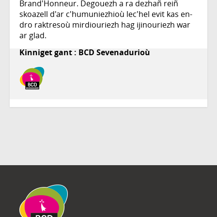
Brand'Honneur. Degouezh a ra dezhañ reiñ
skoazell d'ar c'humuniezhioù lec'hel evit kas en-
dro raktresoù mirdiouriezh hag ijinouriezh war
ar glad.
Kinniget gant : BCD Sevenadurioù