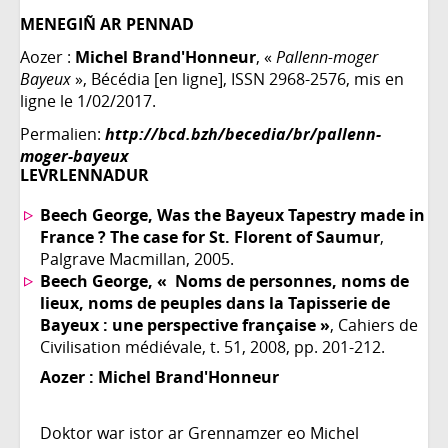
MENEGIÑ AR PENNAD
Aozer :
Michel Brand'Honneur
, «
Pallenn-moger
Bayeux
», Bécédia [en ligne], ISSN 2968-2576, mis en
ligne le 1/02/2017.
Permalien:
http://bcd.bzh/becedia/br/pallenn-
moger-bayeux
LEVRLENNADUR
Beech George, Was the Bayeux Tapestry made in
France ? The case for St. Florent of Saumur
,
Palgrave Macmillan, 2005.
Beech George, « Noms de personnes, noms de
lieux, noms de peuples dans la Tapisserie de
Bayeux : une perspective française »
, Cahiers de
Civilisation médiévale, t. 51, 2008, pp. 201-212.
Aozer :
Michel Brand'Honneur
Doktor war istor ar Grennamzer eo Michel