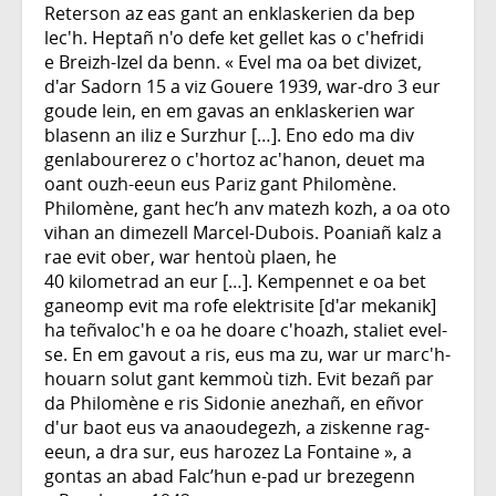
Reterson az eas gant an enklaskerien da bep
lec'h. Heptañ n'o defe ket gellet kas o c'hefridi
e Breizh-Izel da benn. « Evel ma oa bet divizet,
d'ar Sadorn 15 a viz Gouere 1939, war-dro 3 eur
goude lein, en em gavas an enklaskerien war
blasenn an iliz e Surzhur […]. Eno edo ma div
genlabourerez o c'hortoz ac'hanon, deuet ma
oant ouzh-eeun eus Pariz gant Philomène.
Philomène, gant hec’h anv matezh kozh, a oa oto
vihan an dimezell Marcel-Dubois. Poaniañ kalz a
rae evit ober, war hentoù plaen, he
40 kilometrad an eur […]. Kempennet e oa bet
ganeomp evit ma rofe elektrisite [d'ar mekanik]
ha teñvaloc'h e oa he doare c'hoazh, staliet evel-
se. En em gavout a ris, eus ma zu, war ur marc'h-
houarn solut gant kemmoù tizh. Evit bezañ par
da Philomène e ris Sidonie anezhañ, en eñvor
d'ur baot eus va anaoudegezh, a ziskenne rag-
eeun, a dra sur, eus harozez La Fontaine », a
gontas an abad Falc’hun e-pad ur brezegenn