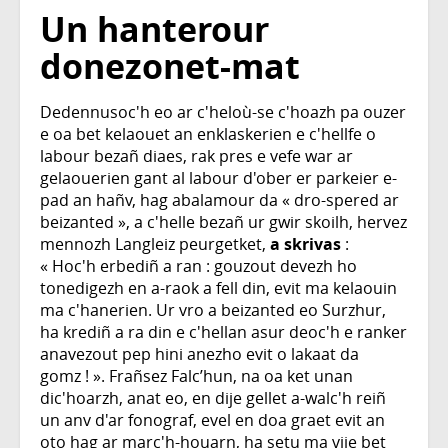
Un hanterour
donezonet-mat
Dedennusoc'h eo ar c'heloù-se c'hoazh pa ouzer
e oa bet kelaouet an enklaskerien e c'hellfe o
labour bezañ diaes, rak pres e vefe war ar
gelaouerien gant al labour d'ober er parkeier e-
pad an hañv, hag abalamour da « dro-spered ar
beizanted », a c'helle bezañ ur gwir skoilh, hervez
mennozh Langleiz peurgetket,
a skrivas
:
« Hoc'h erbediñ a ran : gouzout devezh ho
tonedigezh en a-raok a fell din, evit ma kelaouin
ma c'hanerien. Ur vro a beizanted eo Surzhur,
ha krediñ a ra din e c'hellan asur deoc'h e ranker
anavezout pep hini anezho evit o lakaat da
gomz ! ». Frañsez Falc’hun, na oa ket unan
dic'hoarzh, anat eo, en dije gellet a-walc'h reiñ
un anv d'ar fonograf, evel en doa graet evit an
oto hag ar marc'h-houarn, ha setu ma vije bet