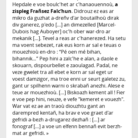
Hepdale e voe boulc'het ar c'hanaouennoù,
a
zispleg Frañsez Falc’hun
. Didrouz ez eas ar
mikro da guzhat a-dreñv d'ar boutailhoù dirak
div ganerez, p'edo […] an dimezelled [Marcel-
Dubois hag Auboyer] oc'h ober war-dro ar
mekanik […]. Tevel a reas ar c'hanerezed. Ha setu
ma voent sebezet, rak eus korn ar sal e teuas o
mouezhioù en-dro : “Pé oen mé bihan,
bihannik…” Pep hini a zalc'he e alan, a daole e
skouarn, dispourbellet e zaoulagad. Padal, ne
veze gwelet tra all ebet e korn ar sal eget ur
voest damzigor, ma troe enni ur seurt galetez zu,
gant ur spilhenn warni o skrabañ anezhi. Alese e
teue ar mouezhioù. […] Biskoazh kement all ! Fier
e voe pep hini, neuze, e vefe "kemeret e vouezh".
War vat ez ae an traoù diouzhtu gant an
darempred kentañ, ha brav e voe graet d'ar
gefridi a-bezh a-drugarez dezhañ : […] ar
fonograf […] a voe un elfenn bennañ evit berzh-
mat ar gefridi. »