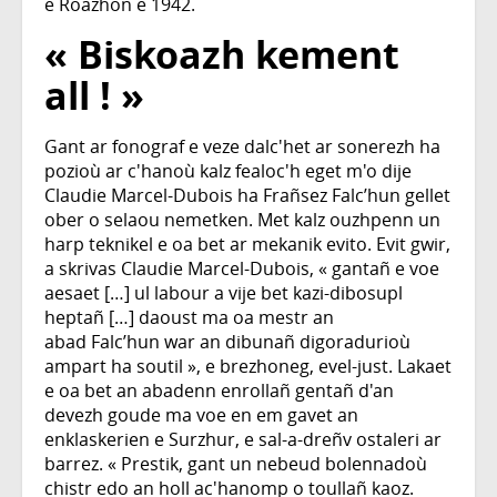
e Roazhon e 1942.
« Biskoazh kement
all ! »
Gant ar fonograf e veze dalc'het ar sonerezh ha
pozioù ar c'hanoù kalz fealoc'h eget m'o dije
Claudie Marcel-Dubois ha Frañsez Falc’hun gellet
ober o selaou nemetken. Met kalz ouzhpenn un
harp teknikel e oa bet ar mekanik evito. Evit gwir,
a skrivas Claudie Marcel-Dubois, « gantañ e voe
aesaet […] ul labour a vije bet kazi-dibosupl
heptañ […] daoust ma oa mestr an
abad Falc’hun war an dibunañ digoradurioù
ampart ha soutil », e brezhoneg, evel-just. Lakaet
e oa bet an abadenn enrollañ gentañ d'an
devezh goude ma voe en em gavet an
enklaskerien e Surzhur, e sal-a-dreñv ostaleri ar
barrez. « Prestik, gant un nebeud bolennadoù
chistr edo an holl ac'hanomp o toullañ kaoz.