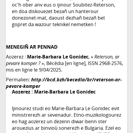
oc'h ober anv eus o ijinour Soubitez-Reterson,
en doa diskouezet bezañ un hanterour
donezonet-mat, daoust dezhañ bezañ bet
gopret da wazour teknikel nemetken !
MENEGIÑ AR PENNAD
Aozerez :
Marie-Barbara Le Gonidec
, «
Reterson, ar
pevare komper ?
», Bécédia [en ligne], ISSN 2968-2576,
mis en ligne le 9/04/2025.
Permalien:
http://bcd.bzh/becedia/br/reterson-ar-
pevare-komper
Aozerez :
Marie-Barbara Le Gonidec
Ijinourez studi eo Marie-Barbara Le Gonidec evit
ministrerezh ar sevenadur. Etno-muzikologourez
eo hag aozerez un dezenn diwar-benn ster
arouezius ar binvioù sonerezh e Bulgaria. Ezel eo