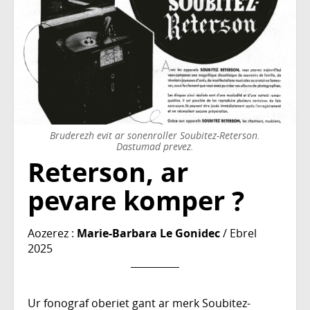
Bruderezh evit ar sonenroller Soubitez-Reterson.
Dastumad prevez.
Reterson, ar
pevare komper ?
Aozerez :
Marie-Barbara Le Gonidec
/ Ebrel
2025
Ur fonograf oberiet gant ar merk Soubitez-