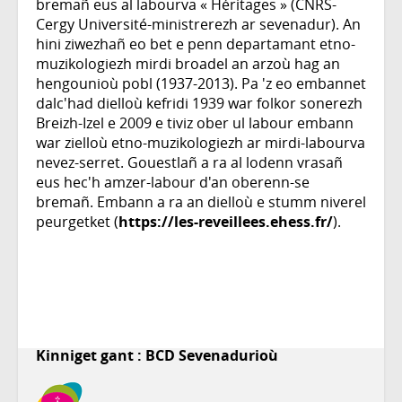
bremañ eus al labourva « Héritages » (CNRS-
Cergy Université-ministrerezh ar sevenadur). An
hini ziwezhañ eo bet e penn departamant etno-
muzikologiezh mirdi broadel an arzoù hag an
hengounioù pobl (1937-2013). Pa 'z eo embannet
dalc'had dielloù kefridi 1939 war folkor sonerezh
Breizh-Izel e 2009 e tiviz ober ul labour embann
war zielloù etno-muzikologiezh ar mirdi-labourva
nevez-serret. Gouestlañ a ra al lodenn vrasañ
eus hec'h amzer-labour d'an oberenn-se
bremañ. Embann a ra an dielloù e stumm niverel
peurgetket (
https://les-reveillees.ehess.fr/
).
Kinniget gant : BCD Sevenadurioù