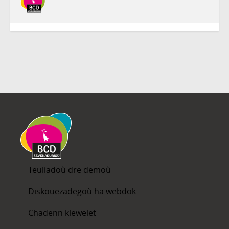
Teuliadoù dre demoù
Diskouezadegoù ha webdok
Chadenn klewelet