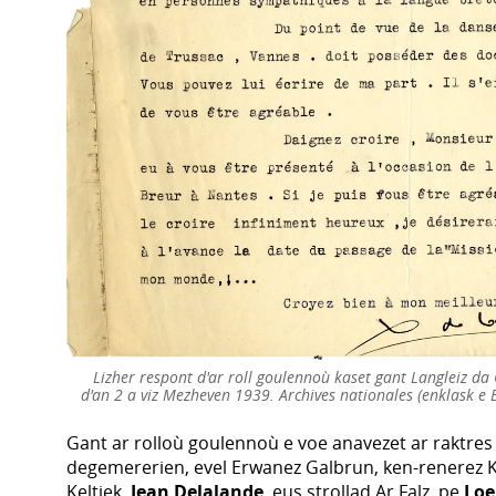
Lizher respont d'ar roll goulennoù kaset gant Langleiz da 
d'an 2 a viz Mezheven 1939. Archives nationales (enklask e
Gant ar rolloù goulennoù e voe anavezet ar raktres 
degemererien, evel Erwanez Galbrun, ken-renerez K
Keltiek,
Jean Delalande
, eus strollad Ar Falz, pe
Loe