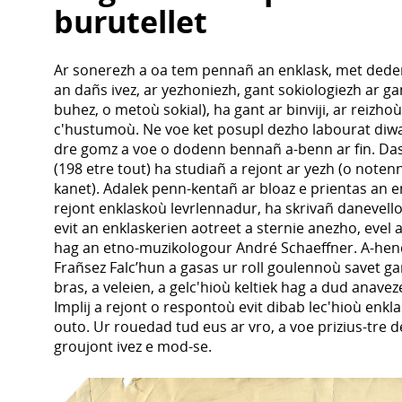
burutellet
Ar sonerezh a oa tem pennañ an enklask, met deden
an dañs ivez, ar yezhoniezh, gant sokiologiezh ar g
buhez, o metoù sokial), ha gant ar binviji, ar reizh
c'hustumoù. Ne voe ket posupl dezho labourat diwa
dre gomz a voe o dodenn bennañ a-benn ar fin. D
(198 etre tout) ha studiañ a rejont ar yezh (o noten
kanet). Adalek penn-kentañ ar bloaz e prientas an e
rejont enklaskoù levrlennadur, ha skrivañ danevell
evit an enklaskerien aotreet a sternie anezho, evel
hag an etno-muzikologour André Schaeffner. A-hend
Frañsez Falc’hun a gasas ur roll goulennoù savet g
bras, a veleien, a gelc'hioù keltiek hag a dud anave
Implij a rejont o respontoù evit dibab lec'hioù enkl
outo. Ur rouedad tud eus ar vro, a voe prizius-tre d
groujont ivez e mod-se.