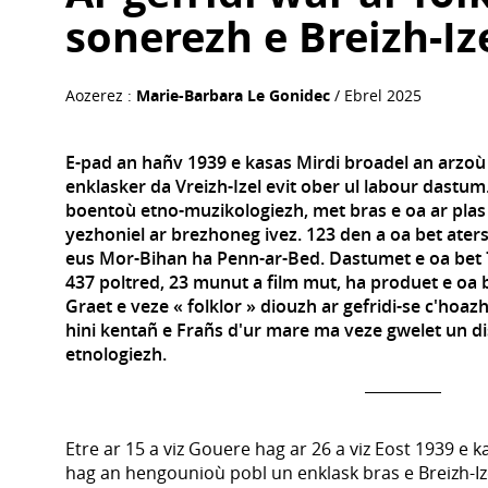
sonerezh e Breizh-Iz
Aozerez :
Marie-Barbara Le Gonidec
/ Ebrel 2025
E-pad an hañv 1939 e kasas Mirdi broadel an arzoù
enklasker da Vreizh-Izel evit ober ul labour dastum.
boentoù etno-muzikologiezh, met bras e oa ar plas 
yezhoniel ar brezhoneg ivez. 123 den a oa bet ater
eus Mor-Bihan ha Penn-ar-Bed. Dastumet e oa bet 
437 poltred, 23 munut a film mut, ha produet e oa b
Graet e veze « folklor » diouzh ar gefridi-se c'hoaz
hini kentañ e Frañs d'ur mare ma veze gwelet un di
etnologiezh.
Etre ar 15 a viz Gouere hag ar 26 a viz Eost 1939 e 
hag an hengounioù pobl un enklask bras e Breizh-Iz