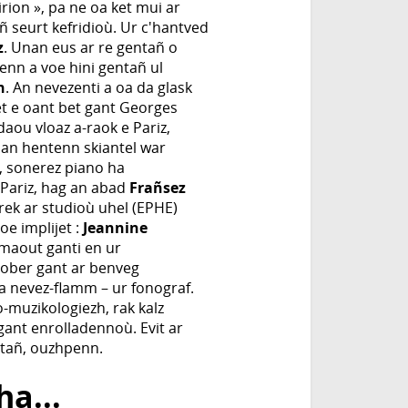
rion », pa ne oa ket mui ar
ñ seurt kefridioù. Ur c'hantved
z
. Unan eus ar re gentañ o
enn a voe hini gentañ ul
n
. An nevezenti a oa da glask
et e oant bet gant Georges
daou vloaz a-raok e Pariz,
 an hentenn skiantel war
, sonerez piano ha
 Pariz, hag an abad
Frañsez
rek ar studioù uhel (EPHE)
oe implijet :
Jeannine
r maout ganti en ur
 ober gant ar benveg
a nevez-flamm – ur fonograf.
-muzikologiezh, rak kalz
gant enrolladennoù. Evit ar
ntañ, ouzhpenn.
ha...