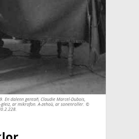
39. En dalenn gentañ, Claudie Marcel-Dubois,
-gleiz, ar mikrofon. A-zehoù, ar sonenroller. ©
40.2.228.
klor