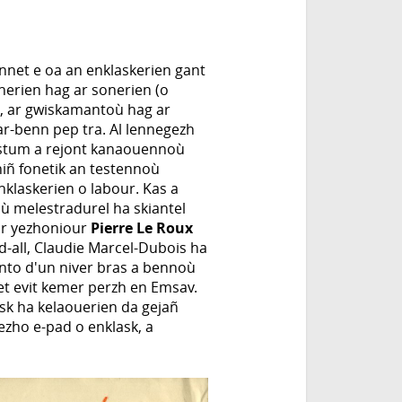
net e oa an enklaskerien gant
anerien hag ar sonerien (o
où, ar gwiskamantoù hag ar
r-benn pep tra. Al lennegezh
astum a rejont kanaouennoù
niñ fonetik an testennoù
nklaskerien o labour. Kas a
où melestradurel ha skiantel
 ar yezhoniour
Pierre Le Roux
-all, Claudie Marcel-Dubois ha
anto d'un niver bras a bennoù
zet evit kemer perzh en Emsav.
ask ha kelaouerien da gejañ
ezho e-pad o enklask, a