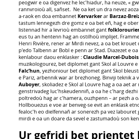
peogwir e oa digenvez he lec'hiadur, ha neuze, « gwi
rannvroioù all, sañset. Ne oa ket un dra nevez aoza
a-raok en doa embannet
Kervarker
ar
Barzaz-Brei
tastum lennegezh dre gomz e oa bet eñ, hag e ober
listennad hir a levrioù embannet gant
folklorourie
eus tu an hentenn hag an ostilhoù implijet. Framm
Henri Rivière, rener ar Mirdi nevez, a oa bet krouet 
p'edo Talbenn ar Bobl e penn ar Stad. Diazezet e oa
kenlabour daou enklasker :
Claudie Marcel-Dubois
muzikologourez, bet diplomet gant Skol al Louvre e
Falc’hun
, yezhoniour bet diplomet gant Skol bleust
e Pariz, arbennik war ar brezhoneg. Binviji teknik a v
Auboyer
, skoliadez e Skol al Louvre hag a oa aet a
genstrivadeg luc'hskeudenniñ, a oa he c'harg dezhi
poltredoù hag ar c'hamera, ouzhpenn – ar pezh a o
Hollbouezus e voe ar benveg-se evit an enklask etno
fealoc'h eo dielfennañ ar sonerezh pa vez labouret 
mirdi e oa un doare da sevel e zastumadoù son ke
Ur gefridi bet prientet 