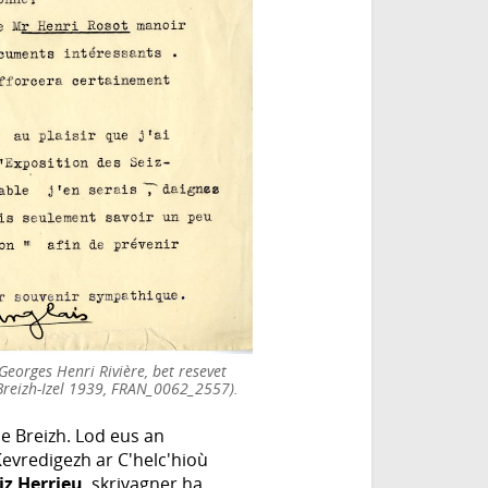
Georges Henri Rivière, bet resevet
 Breizh-Izel 1939, FRAN_0062_2557).
e Breizh. Lod eus an
evredigezh ar C'helc'hioù
iz Herrieu
, skrivagner ha