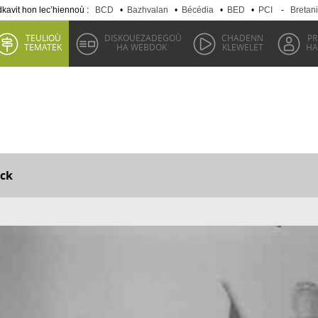
kavit hon lec’hiennoù :
BCD
•
Bazhvalan
•
Bécédia
•
BED
•
PCI
-
Bretan
TEULIOÙ
DISKOUEZADEGOÙ
CHADENN
P
TEMATEK
HA WEBDOK
KLEWELET
HA
ck