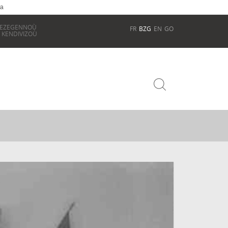
ia
REZEGENNOÙ
FR
BZG
EN
GO
 KENDIVIZOÙ