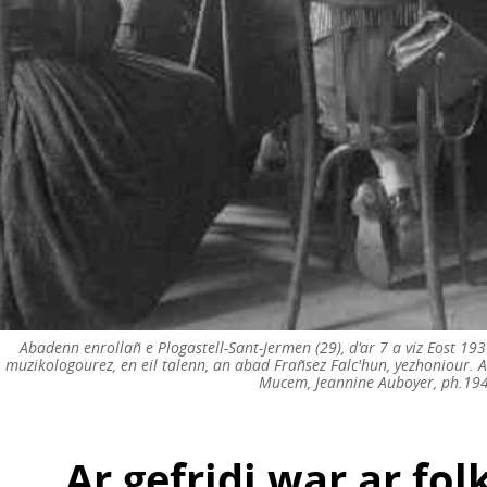
Abadenn enrollañ e Plogastell-Sant-Jermen (29), d'ar 7 a viz Eost 19
muzikologourez, en eil talenn, an abad Frañsez Falc'hun, yezhoniour. A
Mucem, Jeannine Auboyer, ph.19
Ar gefridi war ar fol