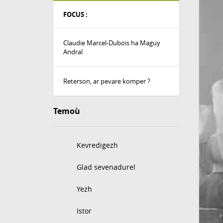
FOCUS :
Claudie Marcel-Dubois ha Maguy
Andral
Reterson, ar pevare komper ?
Temoù
Kevredigezh
Glad sevenadurel
Yezh
Istor