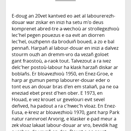
E-doug an 20vet kantved eo aet al labourerezh-
douar war ziskar en inizi ha setu m'o deus
komprenet abred-tre a-wechoù ar strollegezhioù
lec'hel pegen pouezus e oa evit an diorren
lec'hel, ouzhpenn da broduiñ boued, a zo e bal
pennañ. Harpañ al labour-douar en inizi a dalvez
stourm ouzh an dremm-vro da vezañ goloet
gant fraostoù, a-raok tout. Talvezout a ra ivez
delc'her postoù-labour ha klask harzañ diskar ar
boblañs. Er bloavezhioù 1950, en Enez-Groe, e
harp ar gumun pemp labourer-douar eder o
tont eus an douar bras d'en em staliañ, pa ne oa
eneziad ebet prest d'hen ober. E 1973, en
Houad, e vez krouet ur gevelouri evit sevel
deñved, ha padout a ra c'hwec'h vloaz. En Enez-
Eusa, e-kreiz ar bloavezhioù 1970, gant harp Park
natur rannvroel Arvorig, e klasker e-pad meur a
zek vloaz lakaat labour-douar ar vro, bevidik hag