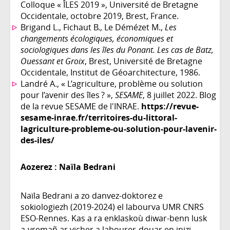
Colloque « ÎLES 2019 », Université de Bretagne
Occidentale, octobre 2019, Brest, France.
Brigand L., Fichaut B., Le Démézet M.,
Les
changements écologiques, économiques et
sociologiques dans les îles du Ponant. Les cas de Batz,
Ouessant et Groix
, Brest, Université de Bretagne
Occidentale, Institut de Géoarchitecture, 1986.
Landré A., « L’agriculture, problème ou solution
pour l’avenir des îles ? »,
SESAME
, 8 juillet 2022. Blog
de la revue SESAME de l'INRAE.
https://revue-
sesame-inrae.fr/territoires-du-littoral-
lagriculture-probleme-ou-solution-pour-lavenir-
des-iles/
Aozerez :
Naïla Bedrani
Naïla Bedrani a zo danvez-doktorez e
sokiologiezh (2019-2024) el labourva UMR CNRS
ESO-Rennes. Kas a ra enklaskoù diwar-benn lusk
a-vremañ ar vicher a labourer-douar en inizi