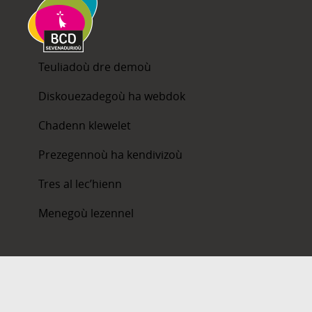
Teuliadoù dre demoù
Diskouezadegoù ha webdok
Chadenn klewelet
Prezegennoù ha kendivizoù
Tres al lec’hienn
Menegoù lezennel