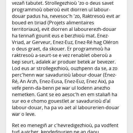
vezañ tabutet. Strollegezhioù 'zo o deus savet
programmoù oberoù evit diorren ul labour-
douar padus ha, nevesoc'h 'zo, Raktresoù evit ar
boued en tiriad (Projets alimentaires
territoriaux), evit diorren al labourerezh-douar
ha tennañ gounit eus e berzhioù mat. Enez-
Vriad, ar Gerveur, Enez-Euz, Enez-Ré hag Oléron
o deus graet, da skouer. Er programmoù ha
raktresoù a-seurt-se e vez renablet oberoù a
bep seurt, adalek ar produer betek ar bevezer.
Lod eus ar strollegezhioù, ouzhpenn da se, a zo
perc'henn war savadurioù labour-douar (Enez-
Ré, An Arzh, Enez-Eusa, Enez-Euz, Enez Aix), pa
vefe penn-da-benn pe war ul lodenn anezho
nemetken. Gant se eo aesoc'h en em staliañ ha
sur eo e chomo gouestlet ar savadurioù d'al
labour-douar, ha pa vo aet al labourerien-douar
war o leve.
Ret eo menegiñ ar c'hevredigezhioù, pa vodfent
tud a-vicher, keodedourien pe an daou