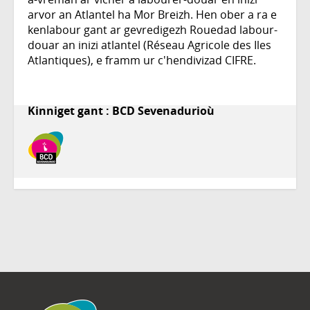
arvor an Atlantel ha Mor Breizh. Hen ober a ra e
kenlabour gant ar gevredigezh Rouedad labour-
douar an inizi atlantel (Réseau Agricole des Iles
Atlantiques), e framm ur c'hendivizad CIFRE.
Kinniget gant : BCD Sevenadurioù