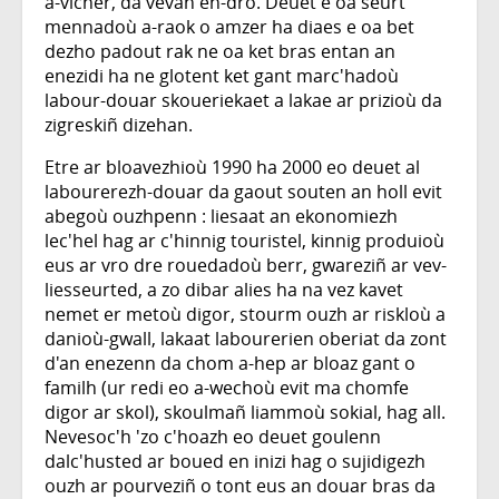
a-vicher, da vevañ en-dro. Deuet e oa seurt
mennadoù a-raok o amzer ha diaes e oa bet
dezho padout rak ne oa ket bras entan an
enezidi ha ne glotent ket gant marc'hadoù
labour-douar skoueriekaet a lakae ar prizioù da
zigreskiñ dizehan.
Etre ar bloavezhioù 1990 ha 2000 eo deuet al
labourerezh-douar da gaout souten an holl evit
abegoù ouzhpenn : liesaat an ekonomiezh
lec'hel hag ar c'hinnig touristel, kinnig produioù
eus ar vro dre rouedadoù berr, gwareziñ ar vev-
liesseurted, a zo dibar alies ha na vez kavet
nemet er metoù digor, stourm ouzh ar riskloù a
danioù-gwall, lakaat labourerien oberiat da zont
d'an enezenn da chom a-hep ar bloaz gant o
familh (ur redi eo a-wechoù evit ma chomfe
digor ar skol), skoulmañ liammoù sokial, hag all.
Nevesoc'h 'zo c'hoazh eo deuet goulenn
dalc'husted ar boued en inizi hag o sujidigezh
ouzh ar pourveziñ o tont eus an douar bras da