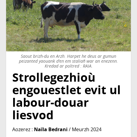
Saout brizh-du en Arzh. Harpet he deus ar gumun
peizanted yaouank d'en em staliañ war an enezenn.
Kredad ar poltred : RAIA.
Strollegezhioù
engouestlet evit ul
labour-douar
liesvod
Aozerez :
Naïla Bedrani
/ Meurzh 2024