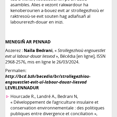
asambles. Alies e vezont rakwardour ha
kenoberourien a-bouez evit ar strollegezhioù er
raktresoù-se evit souten hag adlañsañ al
labourerezh-douar en inizi.
MENEGIÑ AR PENNAD
Aozerez :
Naïla Bedrani
, «
Strollegezhioù engouestlet
evit ul labour-douar liesvod
», Bécédia [en ligne], ISSN
2968-2576, mis en ligne le 26/03/2024.
Permalien:
http://bcd.bzh/becedia/br/strollegezhiou-
engouestlet-evit-ul-labour-douar-liesvod
LEVRLENNADUR
Hourcade R., Landré A., Bedrani N,
« Développement de l’agriculture insulaire et
conservation environnementale : des politiques
publiques entre divergence et conciliation »,