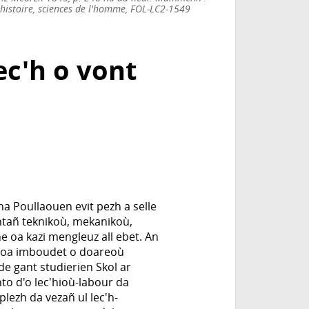
 histoire, sciences de l'homme, FOL-LC2-1549
ec'h o vont
a Poullaouen evit pezh a selle
ntañ teknikoù, mekanikoù,
e oa kazi mengleuz all ebet. An
 doa imboudet o doareoù
ude gant studierien Skol ar
to d'o lec'hioù-labour da
lezh da vezañ ul lec'h-