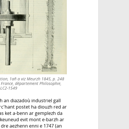
tion, 1añ a viz Meurzh 1845, p. 248
 France, département Philosophie,
L-LC2-1549
 an diazadoù industriel gall
rc'hant postet ha diouzh red ar
uas ket a-benn ar gemplezh da
keuneud evit mont e-barzh ar
 dre aezhenn enni e 1747 (an