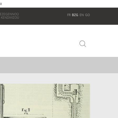
ia
REZEGENNOÙ
FR
BZG
EN
GO
 KENDIVIZOÙ