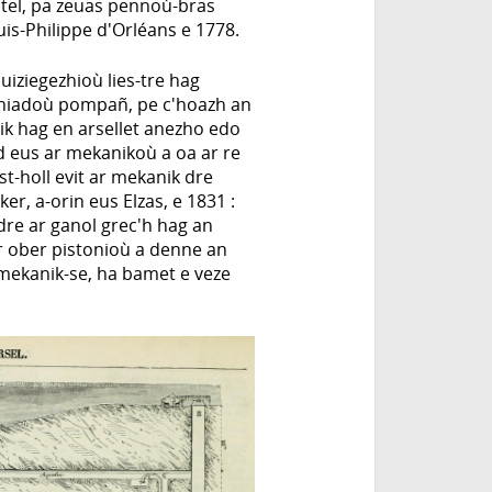
ntel, pa zeuas pennoù-bras
is-Philippe d'Orléans e 1778.
iziegezhioù lies-tre hag
izhiadoù pompañ, pe c'hoazh an
ik hag en arsellet anezho edo
od eus ar mekanikoù a oa ar re
t-holl evit ar mekanik dre
er, a-orin eus Elzas, e 1831 :
 dre ar ganol grec'h hag an
r ober pistonioù a denne an
mekanik-se, ha bamet e veze