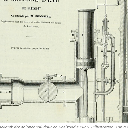
ekanik dre golonennoù dour en Uhelgoad e 1845. L’Illustration, 1añ a