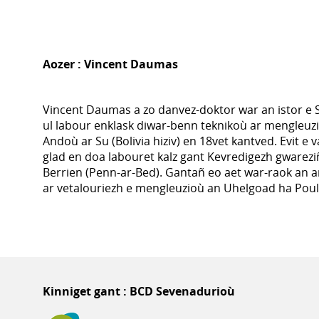
Aozer :
Vincent Daumas
Vincent Daumas a zo danvez-doktor war an istor e 
ul labour enklask diwar-benn teknikoù ar mengleuzi
Andoù ar Su (Bolivia hiziv) en 18vet kantved. Evit e
glad en doa labouret kalz gant Kevredigezh gwarezi
Berrien (Penn-ar-Bed). Gantañ eo aet war-raok an
ar vetalouriezh e mengleuzioù an Uhelgoad ha Pou
Kinniget gant : BCD Sevenadurioù