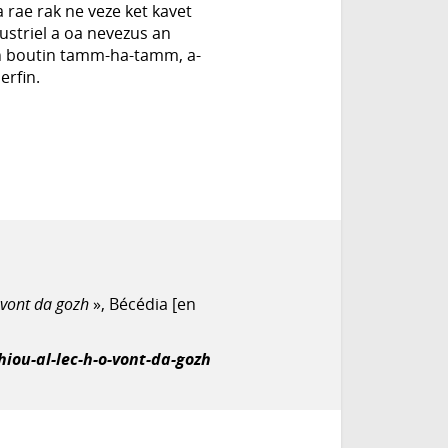
a rae rak ne veze ket kavet
dustriel a oa nevezus an
ñ boutin tamm-ha-tamm, a-
erfin.
 vont da gozh
», Bécédia [en
iou-al-lec-h-o-vont-da-gozh