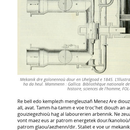
Mekanik dre golonennoù dour en Uhelgoad e 1845. L’Illustra
ha da heul. Mammenn : Gallica. Bibliothèque nationale de
histoire, sciences de l'homme, FO
Re bell edo kemplezh mengleuziañ Menez Are diouzh
all, avat. Tamm-ha-tamm e voe troc'het diouzh an a
gouiziegezhioù hag al labourerien arbennik. Ne ze
vont maez eus ar patrom energetek dour/kanolioù/
patrom glaou/aezhenn/dir. Staliet e voe ur mekanik