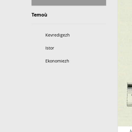
Temoù
Kevredigezh
Istor
Ekonomiezh
M