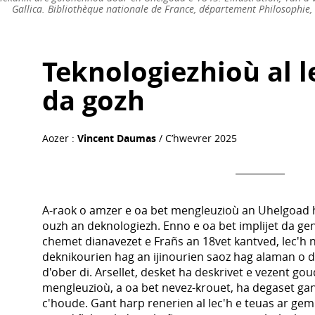
Gallica. Bibliothèque nationale de France, département Philosophie,
Teknologiezhioù al l
da gozh
Aozer :
Vincent Daumas
/ C’hwevrer 2025
A-raok o amzer e oa bet mengleuzioù an Uhelgoad h
ouzh an deknologiezh. Enno e oa bet implijet da ge
chemet dianavezet e Frañs an 18vet kantved, lec'h n
deknikourien hag an ijinourien saoz hag alaman o
d'ober di. Arsellet, desket ha deskrivet e vezent go
mengleuzioù, a oa bet nevez-krouet, ha degaset gan
c'houde. Gant harp renerien al lec'h e teuas ar gemp