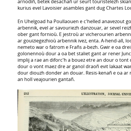
arnodiñ, betek desachañ ur seurt touristelezh skia
kurius evel Lavoisier asambles gant dug Chartes Lou
En Uhelgoad ha Poullaouen e c'helled anavezout gou
arbennik, evel ar savouriezh danzouar, ar sevel re
ober gant fornioù. E jestroù ar vicherourien arbenn
ar gouiziegezhioù arbennik ivez, enta. A-hend-all, l
nemeto war o fatrom e Frañs a-bezh. Gwir e oa dreis
golonennoù dour a oa bet staliet gant ar rener Junck
implij a rae an diforc'h a bouez etre an dour o tont
dour o vont maez dre ar ganol draoñ evit lakaat wa
dour diouzh donder an douar. Resis-kenañ e oa ar 
an holl veajourien gantañ.