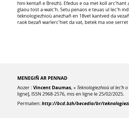
hini kentañ e Breizh). Efedus e oa met koll arc'hant 
glaou tost a-walc'h. Setu penaos e teuas ul lec'h in
teknologiezhioù anezhañ en 18vet kantved da veza
raok bezañ warlerc'hiet da vat, betek ma voe serret 
MENEGIÑ AR PENNAD
Aozer :
Vincent Daumas
, «
Teknologiezhioù al lec'h o
ligne], ISSN 2968-2576, mis en ligne le 25/02/2025.
Permalien:
http://bcd.bzh/becedia/br/teknologiezh