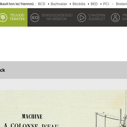
kavit hon lec’hiennoù :
BCD
•
Bazhvalan
•
Bécédia
•
BED
•
PCI
-
Bretan
TEULIOÙ
DISKOUEZADEGOÙ
CHADENN
P
TEMATEK
HA WEBDOK
KLEWELET
HA
ck