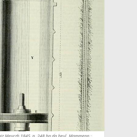
 viz Meurzh 1845, p. 248 ha da heul. Mammenn :