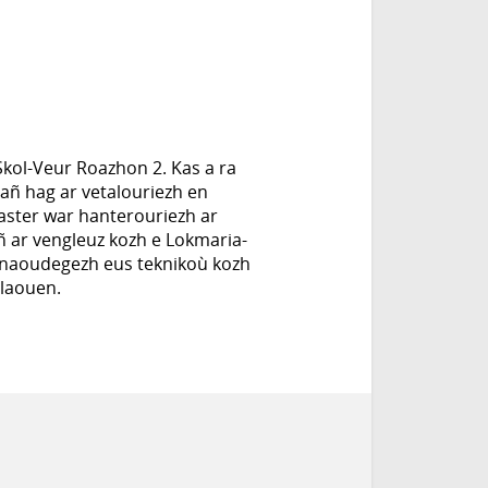
Skol-Veur Roazhon 2. Kas a ra
añ hag ar vetalouriezh en
 vaster war hanterouriezh ar
ñ ar vengleuz kozh e Lokmaria-
 anaoudegezh eus teknikoù kozh
llaouen.