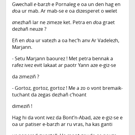
Gwechall
e
-barz
h
e Pornaleg e oa un den hag en
d
oa ur mab. Ar mab-se e oa dizesperet o welet
a
nezhañ lar ne zimeze ket. Petra en
d
oa graet
dez
h
añ neuze ?
Eñ en
d
oa ur vatezh a oa hec’h anv Ar Vadelezh,
Marjann.
- Setu Marjann baourez ! Met petra bennak a
rafez ivez evit lakaat ar paotr Yann aze e-giz-se
da zimeziñ ?
- Gortoz, gortoz, gortoz ! Me a zo o vont bremaik-
tuchant da zegas dezhañ c’hoant
dimeziñ !
Hag hi da vont ivez da Bont’n-Abad, aze e-giz-se e
oa ur patiser e-barzh ar ru vras, ha kas ganti