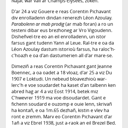
Najac war vali ar Champs-Élysées, zoken.
D'ar 24 a viz Gouere e reas Corentin Pichavant
div enrolladenn dindan renerezh Léon Azoulay.
Parabolenn ar mab prodig
(ar mab foran) a ro un
testeni dibar eus brezhoneg ar Vro Vigoudenn.
Disheñvel-tre eo an eil enrolladenn, un istor
farsus gant tudenn Yann al Leue. Ral-tre e oa da
Léon Azoulay dastum istorioù farsus, ha raloc'h-
c'hoazh e oa d'an dastumerien all d'ar mare-se.
Dimeziñ a reas Corentin Pichavant gant Jeanne
Boennec, a oa oadet a 18 vloaz, d'ar 25 a viz Du
1907 e Loktudi. Un nebeud bloavezhioù war-
lerc'h e voe soudardet ha kaset d'an talbenn ken
abred hag ar 4 a viz Eost 1914, betek miz
C'hwevrer 1919 ma voe disoudardet. Gant e
fichenn soudard e ouzomp e ouie lenn, skrivañ
ha kontañ, e oa 1m.65 dezhañ, kistin e vlev ha
ront e zremm. Marv eo Corentin Pichavant d'ar
1añ a viz Ebrel 1938, just a-raok an eil Brezel Bed.