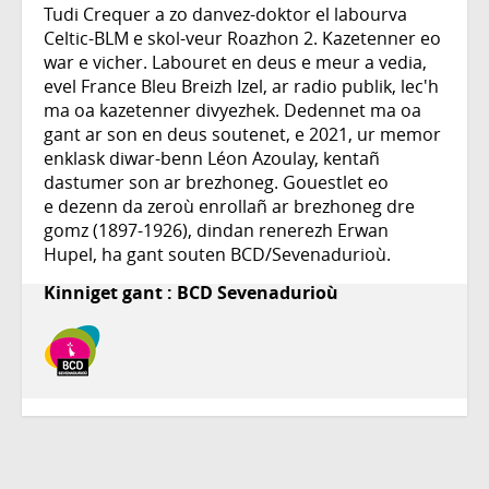
Tudi Crequer a zo danvez-doktor el labourva
Celtic-BLM e skol-veur Roazhon 2. Kazetenner eo
war e vicher. Labouret en deus e meur a vedia,
evel France Bleu Breizh Izel, ar radio publik, lec'h
ma oa kazetenner divyezhek. Dedennet ma oa
gant ar son en deus soutenet, e 2021, ur memor
enklask diwar-benn Léon Azoulay, kentañ
dastumer son ar brezhoneg. Gouestlet eo
e dezenn da zeroù enrollañ ar brezhoneg dre
gomz (1897-1926), dindan renerezh Erwan
Hupel, ha gant souten BCD/Sevenadurioù.
Kinniget gant : BCD Sevenadurioù