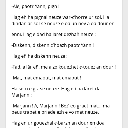
-Ale, paotr Yann, pign !
Hag eñ ha pignal neuze war-c’horre ur sol. Ha
dindan ar sol-se neuze e oa un nev a oa dour en
enni. Hag e dad ha laret dezhañ neuze :
-Diskenn, diskenn c’hoazh paot
r
Yann !
Hag eñ ha diskenn neuze :
-Tad, a lâr eñ, me a zo kouezhet
e
-touez an dour !
-Mat, mat emaout, mat emaout !
Ha setu e giz-se neuze. Hag eñ ha lâret da
Marjann :
-Marjann ! A, Marjann ! Bez’ eo graet mat… ma
peus trapet e briedelezh e vo mat neuze.
Hag en ur gouezhal
e
-barzh an dour en doa