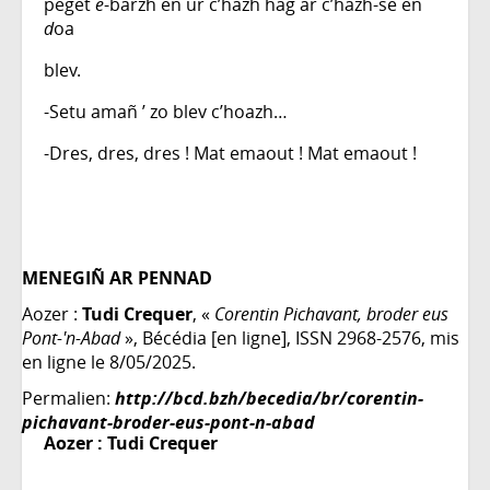
peget
e
-barzh en ur c’hazh hag ar c’hazh-se en
d
oa
blev.
-Setu amañ ’ zo blev c’hoazh…
-Dres, dres, dres ! Mat emaout ! Mat emaout !
MENEGIÑ AR PENNAD
Aozer :
Tudi Crequer
, «
Corentin Pichavant, broder eus
Pont-'n-Abad
», Bécédia [en ligne], ISSN 2968-2576, mis
en ligne le 8/05/2025.
Permalien:
http://bcd.bzh/becedia/br/corentin-
pichavant-broder-eus-pont-n-abad
Aozer :
Tudi Crequer