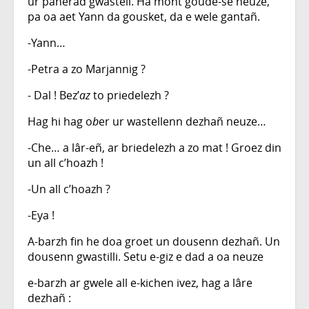
ur panerad gwastell. Ha mont goude-se neuze,
pa oa aet Yann da gousket, da e wele gantañ.
-Yann…
-Petra a zo Marjannig ?
- Dal ! Bez’
az
to priedelezh ?
Hag hi hag o
b
er ur wastellenn dezhañ neuze…
-Che… a lâr-eñ, ar briedelezh a zo mat ! Groez din
un all c’hoazh !
-Un all c’hoazh ?
-Eya !
A-barzh fin he doa groet un dousenn dezhañ. Un
dousenn gwastilli. Setu e-giz e dad a oa neuze
e-barzh ar gwele all e-kichen ivez, hag a lâre
dezhañ :