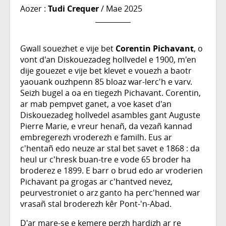
Aozer :
Tudi Crequer
/ Mae 2025
Gwall souezhet e vije bet
Corentin Pichavant
, o
vont d'an Diskouezadeg hollvedel e 1900, m'en
dije gouezet e vije bet klevet e vouezh a baotr
yaouank ouzhpenn 85 bloaz war-lerc'h e varv.
Seizh bugel a oa en tiegezh Pichavant. Corentin,
ar mab pempvet ganet, a voe kaset d'an
Diskouezadeg hollvedel asambles gant Auguste
Pierre Marie, e vreur henañ, da vezañ kannad
embregerezh vroderezh e familh. Eus ar
c'hentañ edo neuze ar stal bet savet e 1868 : da
heul ur c'hresk buan-tre e vode 65 broder ha
broderez e 1899. E barr o brud edo ar vroderien
Pichavant pa grogas ar c'hantved nevez,
peurvestroniet o arz ganto ha perc'henned war
vrasañ stal broderezh kêr Pont-'n-Abad.
D'ar mare-se e kemere perzh hardizh ar re