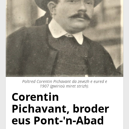
Poltred Corentin Pichavant da zevezh e eured e
1907 (gwirioù miret strizh).
Corentin
Pichavant, broder
eus Pont-'n-Abad