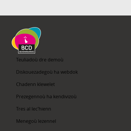
Teuliadoù dre demoù
Diskouezadegoù ha webdok
Chadenn klewelet
Prezegennoù ha kendivizoù
Tres al lec’hienn
Menegoù lezennel