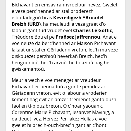
Bichavant en emsav rannvroelour nevez. Gwelet
e veze perc'henned ar stal broderezh
e bodadegoù bras
Kevredigezh *Broadel
Breizh (URB)
, ha meuleudi a veze graet d'o
labour gant tud vrudet evel
Charles Le Goffic
,
Théodore Botrel pe
Frañsez Jaffrennou
. Anat e
voe neuze da berc'henned ar Maison Pichavant
lakaat ur stal er Gêriadenn vreton, lec'h ma veze
diskouezet perzhioù heverkañ Breizh, hec'h
hengounioù, hec'h arzoù, he boazioù hag he
gwiskamantoù.
Meur a wech e voe meneget ar vreudeur
Pichavant er pennadoù a gonte pemdez ar
Gêriadenn vreton, evit o labour a vroderien
kement hag evit an amzer tremenet ganto ouzh
taol en ti-plouz breton. O c'hoar yaouank,
Corentine Marie Pichavant, lesanvet Mavinig, a
oa deuet ivez. Hervez Per-Jakez Helias e voe
gwelet hi brec'h-ouzh-brec'h gant ar c'hont