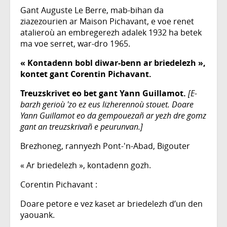
Gant Auguste Le Berre, mab-bihan da
ziazezourien ar Maison Pichavant, e voe renet
atalieroù an embregerezh adalek 1932 ha betek
ma voe serret, war-dro 1965.
« Kontadenn bobl diwar-benn ar briedelezh »,
kontet gant Corentin Pichavant.
Treuzskrivet eo bet gant Yann Guillamot.
[E-
barzh gerioù 'zo ez eus lizherennoù stouet. Doare
Yann Guillamot eo da gempouezañ ar yezh dre gomz
gant an treuzskrivañ e peurunvan.]
Brezhoneg, rannyezh Pont-'n-Abad, Bigouter
« Ar briedelezh », kontadenn gozh.
Corentin Pichavant :
Doare petore e vez kaset ar briedelezh d’un den
yaouank.