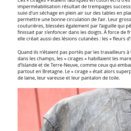
Ces « cirages » étaient fabriqués en coton écru très
imperméabilisation résultait de trempages successif
suivi d’un séchage en plein air sur des tables en pl
permettre une bonne circulation de l’air. Leur gross
couturières, blessées également par l’aiguille qui pén
finissait par s’enfoncer dans les doigts. À force de 
elle créait aussi des lésions cutanées : les « fleurs d’
Quand ils n’étaient pas portés par les travailleurs à
dans les champs, les « cirages » habillaient les mar
d’Islande et de Terre-Neuve, comme ceux qui embar
partout en Bretagne. Le « cirage » était alors super
de laine, leur vareuse et leur pantalon de toile.