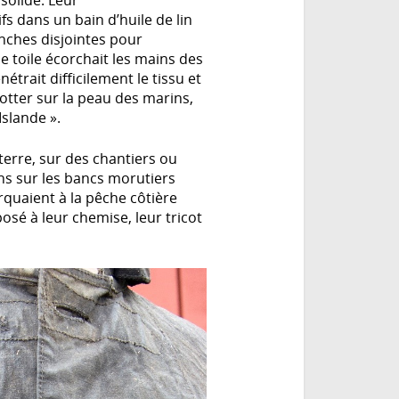
 solide. Leur
s dans un bain d’huile de lin
anches disjointes pour
e toile écorchait les mains des
étrait difficilement le tissu et
frotter sur la peau des marins,
Islande ».
 terre, sur des chantiers ou
ins sur les bancs morutiers
quaient à la pêche côtière
posé à leur chemise, leur tricot