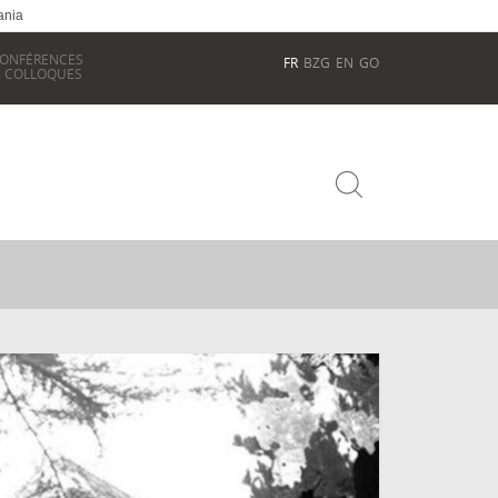
ania
ONFÉRENCES
FR
BZG
EN
GO
 COLLOQUES