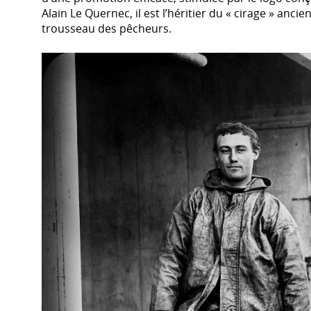
Alain Le Quernec, il est l’héritier du « cirage » anc
trousseau des pêcheurs.