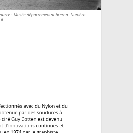
. Source : Musée départemental breton. Numéro
16.
nfectionnés avec du Nylon et du
t obtenue par des soudures à
e ciré Guy Cotten est devenu
nt d’innovations continues et
u en 1974 par le graphiste