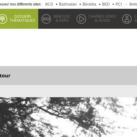
uvez nos différents sites :
BCD
•
Bazhvalan
•
Bécédia
•
BED
•
PCI
-
Bret
DOSSIERS
WEB DOC
CHAÎNES VIDÉO
C
THÉMATIQUES
& EXPO
& AUDIO
&
tour