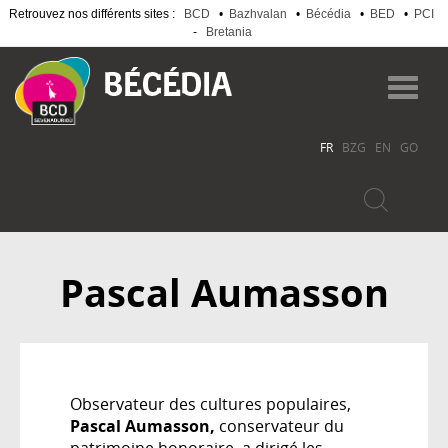
Retrouvez nos différents sites :
BCD
•
Bazhvalan
•
Bécédia
•
BED
•
PCI
-
Bretania
Aller
au
Toggl
contenu
navig
principal
FR
BZG
EN
GO
Pascal Aumasson
Observateur des cultures populaires,
Pascal Aumasson,
conservateur du
patrimoine honoraire, a dirigé les