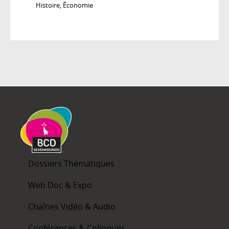
Histoire
,
Économie
Dossiers Thématiques
Web Doc & Expo
Chaînes Vidéo & Audio
Conférences & Colloques