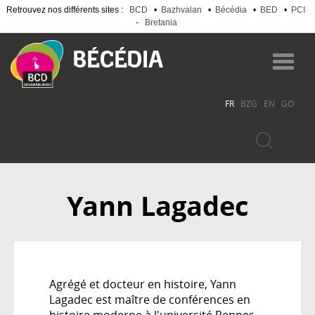
Retrouvez nos différents sites :
BCD
•
Bazhvalan
•
Bécédia
•
BED
•
PCI
-
Bretania
Aller
au
Toggl
contenu
navig
principal
FR
BZG
EN
GO
Yann Lagadec
Agrégé et docteur en histoire, Yann
Lagadec est maître de conférences en
histoire moderne à l'université Rennes