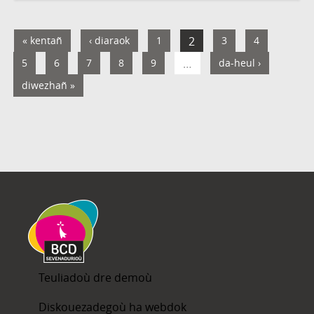
« kentañ
‹ diaraok
1
2
3
4
5
6
7
8
9
…
da-heul ›
diwezhañ »
Teuliadoù dre demoù
Diskouezadegoù ha webdok