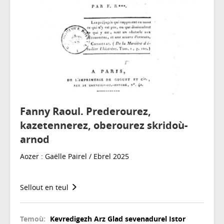
Fanny Raoul. Prederourez,
kazetennerez, oberourez skridoù-
arnod
Aozer : Gaëlle Pairel / Ebrel 2025
Sellout en teul
Temoù:
Kevredigezh
Arz
Glad sevenadurel
Istor