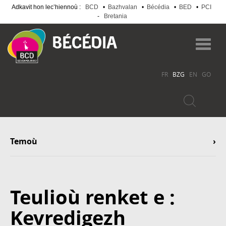
Adkavit hon lec’hiennoù :
BCD
•
Bazhvalan
•
Bécédia
•
BED
•
PCI
-
Bretania
Skip
to
Toggl
main
navig
content
FR
BZG
EN
GO
Temoù
Teulioù renket e :
Kevredigezh