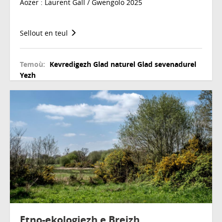
Aozer : Laurent Gall / Gwengolo 2025
Sellout en teul
Temoù:
Kevredigezh
Glad naturel
Glad sevenadurel
Yezh
Etno-ekologiezh e Breizh