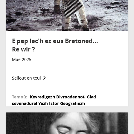
E pep lec'h ez eus Bretoned...
Re wir ?
Mae 2025
Sellout en teul
Temoù:
Kevredigezh
Divroadennoù
Glad
sevenadurel
Yezh
Istor
Geografiezh