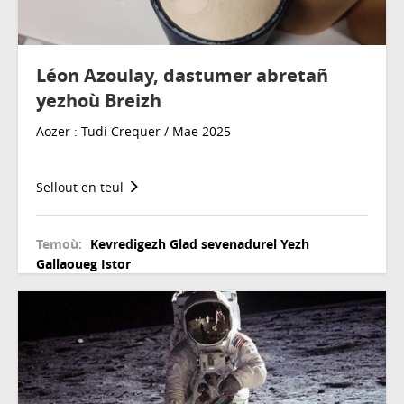
Léon Azoulay, dastumer abretañ
yezhoù Breizh
Aozer : Tudi Crequer / Mae 2025
Sellout en teul
Temoù:
Kevredigezh
Glad sevenadurel
Yezh
Gallaoueg
Istor