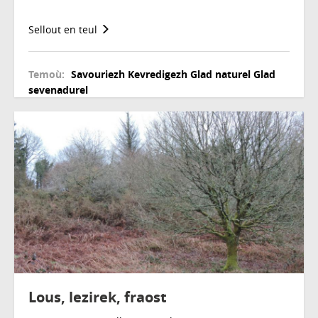
Sellout en teul
Temoù:
Savouriezh
Kevredigezh
Glad naturel
Glad
sevenadurel
Lous, lezirek, fraost