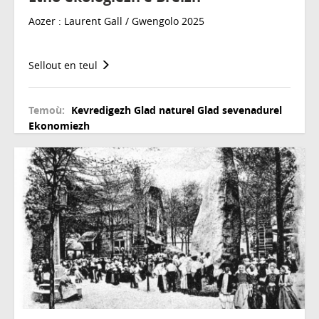
Aozer : Laurent Gall / Gwengolo 2025
Sellout en teul
Temoù:
Kevredigezh
Glad naturel
Glad sevenadurel
Ekonomiezh