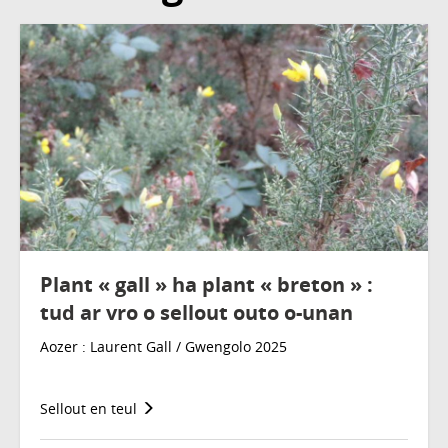
Plant « gall » ha plant « breton » :
tud ar vro o sellout outo o-unan
Aozer : Laurent Gall / Gwengolo 2025
Sellout en teul