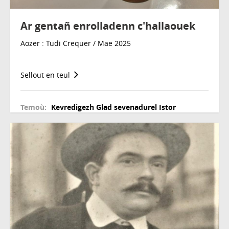
Ar gentañ enrolladenn c'hallaouek
Aozer : Tudi Crequer / Mae 2025
Sellout en teul
Temoù:
Kevredigezh
Glad sevenadurel
Istor