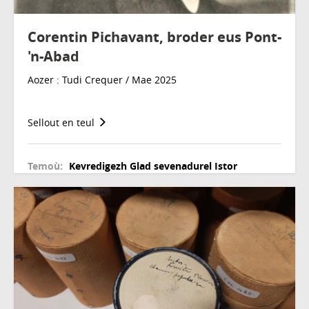
Corentin Pichavant, broder eus Pont-
'n-Abad
Aozer : Tudi Crequer / Mae 2025
Sellout en teul
Temoù:
Kevredigezh
Glad sevenadurel
Istor