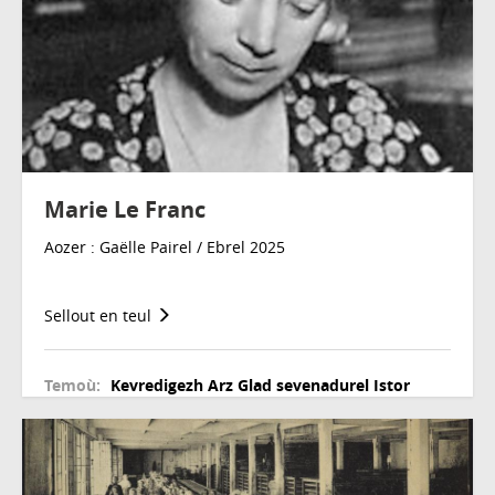
Marie Le Franc
Aozer : Gaëlle Pairel / Ebrel 2025
Sellout en teul
Temoù:
Kevredigezh
Arz
Glad sevenadurel
Istor