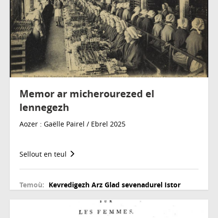
Memor ar micherourezed el
lennegezh
Aozer : Gaëlle Pairel / Ebrel 2025
Sellout en teul
Temoù:
Kevredigezh
Arz
Glad sevenadurel
Istor