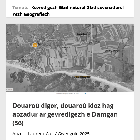
Temoù:
Kevredigezh
Glad naturel
Glad sevenadurel
Yezh
Geografiezh
Douaroù digor, douaroù kloz hag
aozadur ar gevredigezh e Damgan
(56)
Aozer : Laurent Gall / Gwengolo 2025