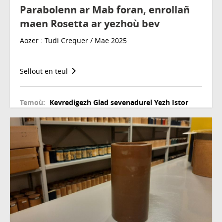
Parabolenn ar Mab foran, enrollañ
maen Rosetta ar yezhoù bev
Aozer : Tudi Crequer / Mae 2025
Sellout en teul
Temoù:
Kevredigezh
Glad sevenadurel
Yezh
Istor