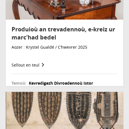
Produioù an trevadennoù, e-kreiz ur
marc'had bedel
Aozer : Krystel Gualdé / C’hwevrer 2025
Sellout en teul
Temoù:
Kevredigezh
Divroadennoù
Istor