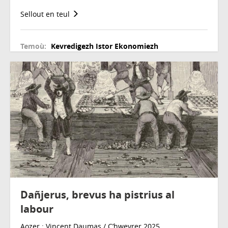
Sellout en teul
Temoù:
Kevredigezh
Istor
Ekonomiezh
Dañjerus, brevus ha pistrius al
labour
Aozer : Vincent Daumas / C’hwevrer 2025