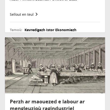
Sellout en teul
Temoù:
Kevredigezh
Istor
Ekonomiezh
Perzh ar maouezed e labour ar
mengleuzioù ragindustriel