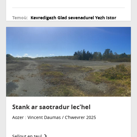
Temoù:
Kevredigezh
Glad sevenadurel
Yezh
Istor
Stank ar saotradur lec'hel
Aozer : Vincent Daumas / C’hwevrer 2025
Sellout en teul