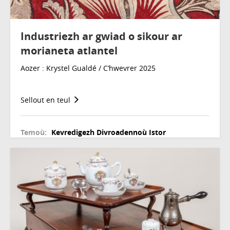
Industriezh ar gwiad o sikour ar
morianeta atlantel
Aozer : Krystel Gualdé / C’hwevrer 2025
Sellout en teul
Temoù:
Kevredigezh
Divroadennoù
Istor