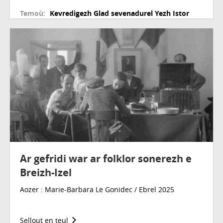
Temoù:
Kevredigezh
Glad sevenadurel
Yezh
Istor
Ar gefridi war ar folklor sonerezh e
Breizh-Izel
Aozer : Marie-Barbara Le Gonidec / Ebrel 2025
Sellout en teul