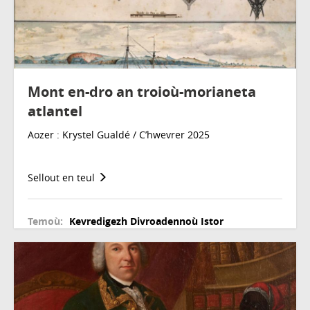
Mont en-dro an troioù-morianeta
atlantel
Aozer : Krystel Gualdé / C’hwevrer 2025
Sellout en teul
Temoù:
Kevredigezh
Divroadennoù
Istor