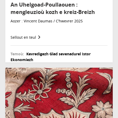
An Uhelgoad-Poullaouen :
mengleuzioù kozh e kreiz-Breizh
Aozer : Vincent Daumas / C’hwevrer 2025
Sellout en teul
Temoù:
Kevredigezh
Glad sevenadurel
Istor
Ekonomiezh