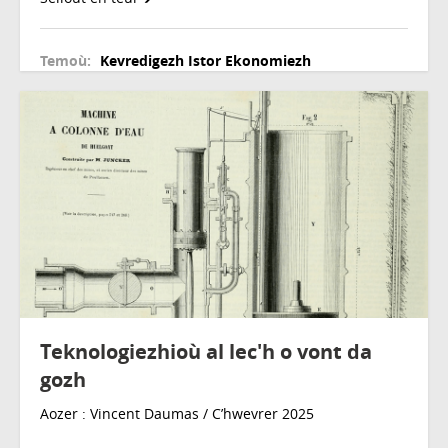
Temoù:
Kevredigezh
Istor
Ekonomiezh
Teknologiezhioù al lec'h o vont da
gozh
Aozer : Vincent Daumas / C’hwevrer 2025