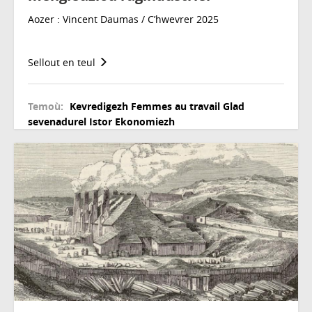
Aozer : Vincent Daumas / C’hwevrer 2025
Sellout en teul
Temoù:
Kevredigezh
Femmes au travail
Glad
sevenadurel
Istor
Ekonomiezh