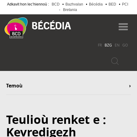
Adkavit hon lec’hiennoù :
BCD
•
Bazhvalan
•
Bécédia
•
BED
•
PCI
-
Bretania
Skip
to
Toggl
main
navig
content
FR
BZG
EN
GO
Temoù
Teulioù renket e :
Kevredigezh