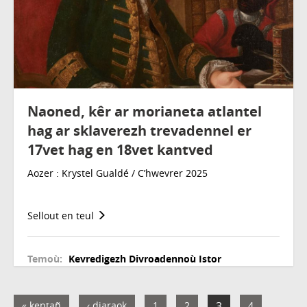
Naoned, kêr ar morianeta atlantel
hag ar sklaverezh trevadennel er
17vet hag en 18vet kantved
Aozer : Krystel Gualdé / C’hwevrer 2025
Sellout en teul
Temoù:
Kevredigezh
Divroadennoù
Istor
« kentañ
‹ diaraok
1
2
3
4