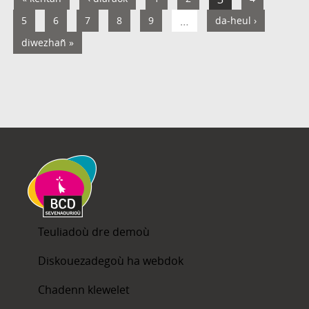
5
6
7
8
9
…
da-heul ›
diwezhañ »
Teuliadoù dre demoù
Diskouezadegoù ha webdok
Chadenn klewelet