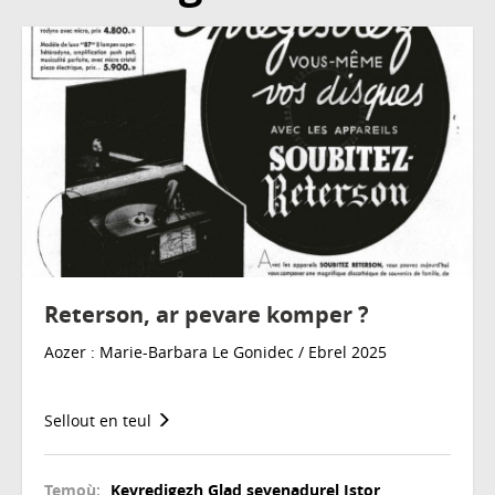
Reterson, ar pevare komper ?
Aozer : Marie-Barbara Le Gonidec / Ebrel 2025
Sellout en teul
Temoù:
Kevredigezh
Glad sevenadurel
Istor